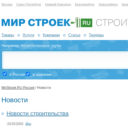
Москва
Санкт-Петербург
Нижний Новгород
Екатеринбург
Новосибирск
Каз
Товары
Услуги
Компании
Статьи
Тендеры
Например,
полиэтиленовые трубы
в России
в названии
MirStroek.RU Россия
/ Новости
Новости
Новости строительства
фы
23.04.2024