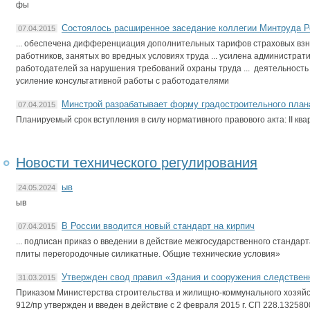
фы
Состоялось расширенное заседание коллегии Минтруда Р
07.04.2015
... обеспечена дифференциация дополнительных тарифов страховых вз
работников, занятых во вредных условиях труда ... усилена администрат
работодателей за нарушения требований охраны труда ... деятельность
усиление консультативной работы с работодателями
Минстрой разрабатывает форму градостроительного план
07.04.2015
Планируемый срок вступления в силу нормативного правового акта: II квар
Новости технического регулирования
ыв
24.05.2024
ыв
В России вводится новый стандарт на кирпич
07.04.2015
... подписан приказ о введении в действие межгосударственного стандарт
плиты перегородочные силикатные. Общие технические условия»
Утвержден свод правил «Здания и сооружения следствен
31.03.2015
Приказом Министерства строительства и жилищно-коммунального хозяйс
912/пр утвержден и введен в действие с 2 февраля 2015 г. СП 228.1325