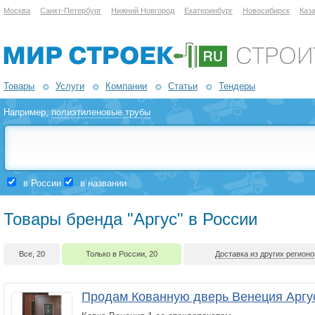
Москва
Санкт-Петербург
Нижний Новгород
Екатеринбург
Новосибирск
Каз
Товары
Услуги
Компании
Статьи
Тендеры
Например,
полиэтиленовые трубы
в России
в названии
Товары бренда "Аргус" в России
Все, 20
Только в России, 20
Доставка из других регионо
Продам Кованную дверь Венеция Аргу