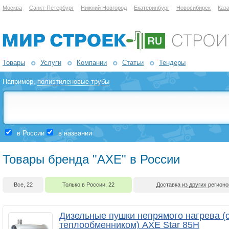
Москва
Санкт-Петербург
Нижний Новгород
Екатеринбург
Новосибирск
Каз
Товары
Услуги
Компании
Статьи
Тендеры
Например,
полиэтиленовые трубы
в России
в названии
Товары бренда "AXE" в России
Все, 22
Только в России, 22
Доставка из других регионо
Дизельные пушки непрямого нагрева (
теплообменником) AXE Star 85H