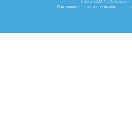
© 2009-2023, МирСтроек.ру -
При полном или частичном использовании м