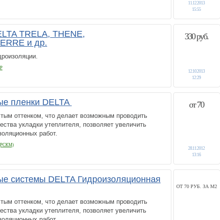
11.12.2013
15:55
ELTA TRELA, THENE,
330 руб.
RRE и др.
дроизоляции.
Р
12.10.2013
12:29
ые пленки DELTA
от 70
лтым оттенком, что делает возможным проводить
ества укладки утеплителя, позволяет увеличить
золяционных работ.
РСКМ)
28.11.2012
13:16
ые системы DELTA Гидроизоляционная
ОТ 70 РУБ. ЗА М2
лтым оттенком, что делает возможным проводить
ества укладки утеплителя, позволяет увеличить
золяционных работ.