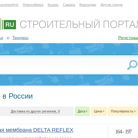
катеринбург
Новосибирск
Казань
Самара
Краснодар
Другие города
ьи
Тендеры
Регистрац
 в России
Доставка из других регионов, 0
Дата
Цена
Популярность
ая мембрана DELTA REFLEX
164 - 197