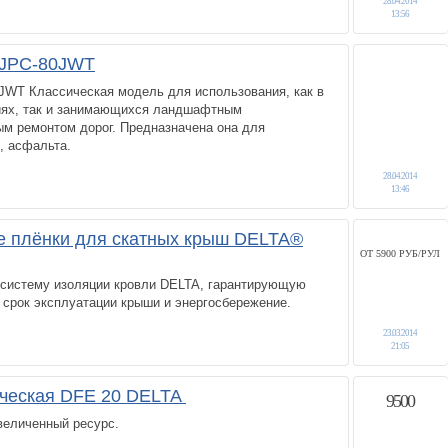
28.04.2014
13:56
 JPC-80JWT
0JWT Классическая модель для использования, как в
иях, так и занимающихся ландшафтным
ым ремонтом дорог. Предназначена она для
, асфальта.
28.04.2014
13:46
е плёнки для скатных крыш DELTA®
ОТ 5900 РУБ/РУЛ
систему изоляции кровли DELTA, гарантирующую
 срок эксплуатации крыши и энергосбережение.
23.03.2014
21:05
ическая DFE 20 DELTA
9500
величенный ресурс.