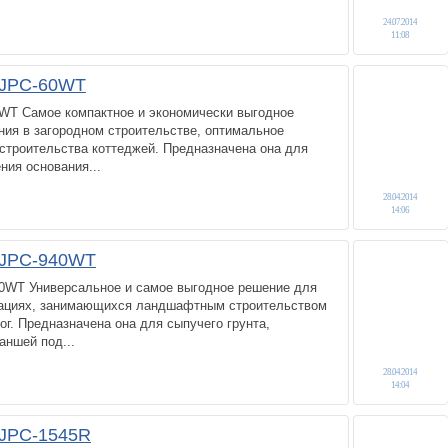
24.07.2014
11:08
 JPC-60WT
0WT Самое компактное и экономически выгодное
ния в загородном строительстве, оптимальное
строительства коттеджей. Предназначена она для
ния основания...
28.04.2014
14:06
 JPC-940WT
40WT Универсальное и самое выгодное решение для
зациях, занимающихся ландшафтным строительством
г. Предназначена она для сыпучего грунта,
аншей под...
28.04.2014
14:04
 JPC-1545R