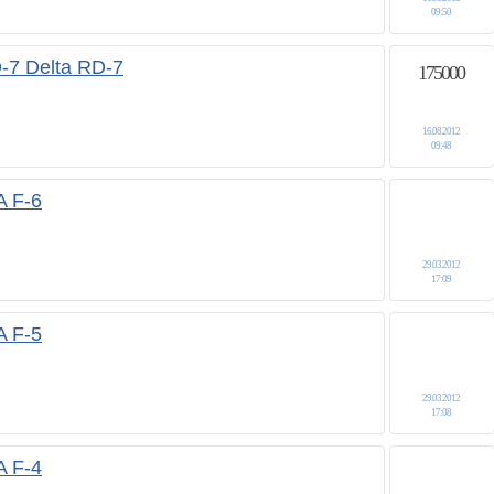
09:50
-7 Delta RD-7
175000
16.08.2012
09:48
 F-6
29.03.2012
17:09
 F-5
29.03.2012
17:08
 F-4