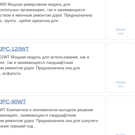
545R Мощная реверсивная модель для
роительных организациях, так и занимающихся
твом и ямочным ремонтом дорог. Предназначена
, грунта , щебня идеальна для...
28.04.2014
14:02
 JPC-120WT
20JWT Мощная модель для использования, как в
иях, так и занимающихся ландшафтным
ым ремонтом дорог. Предназначена она для
, асфальта.
28.04.2014
14:01
 JPC-90WT
0WT Компактное и экономически выгодное решение
ганизациях, занимающихся ландшафтным
ым ремонтом дорог. Предназначена она для сыпучего
ания траншей под...