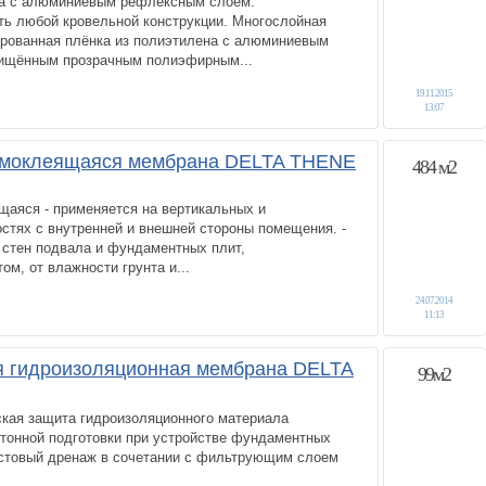
ка с алюминиевым рефлексным слоем.
ь любой кровельной конструкции. Многослойная
рованная плёнка из полиэтилена с алюминиевым
ищённым прозрачным полиэфирным...
19.11.2015
13:07
амоклеящаяся мембрана DELTA THENE
484 м2
щаяся - применяется на вертикальных и
стях с внутренней и внешней стороны помещения. -
 стен подвала и фундаментных плит,
ом, от влажности грунта и...
24.07.2014
11:13
 гидроизоляционная мембрана DELTA
99м2
ская защита гидроизоляционного материала
етонной подготовки при устройстве фундаментных
астовый дренаж в сочетании с фильтрующим слоем