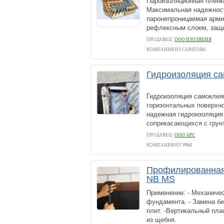
Пароизоляционная плен
Максимальная надежност
паронепроницаемая арми
рефлексным слоем, защ
ПРОДАВЕЦ:
ООО ИЗОЛЯЦИЯ
КОМПАНИЯ ИЗ САРАТОВА
Гидроизоляция с
Гидроизоляция самоклея
горизонтальных поверхно
надежная гидроизоляция
соприкасающихся с грунт
ПРОДАВЕЦ:
ООО АРС
КОМПАНИЯ ИЗ УФЫ
Профилированная
NB MS
Применение: - Механиче
фундамента. - Замена б
плит. -Вертикальный пл
из щебня.