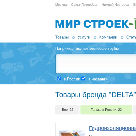
Москва
Санкт-Петербург
Нижний Новгород
Е
Товары
Услуги
Компании
Стат
Например,
полиэтиленовые трубы
в России
в названии
Товары бренда "DELTA"
Все, 22
Только в России, 22
Гидроизоляционн