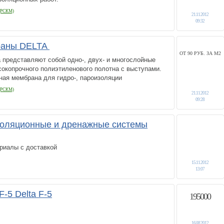
РСКМ)
21.11.2012
09:32
раны DELTA
ОТ 90 РУБ. ЗА М2
 представляют собой одно-, двух- и многослойные
окопрочного полиэтиленового полотна с выступами.
ая мембрана для гидро-, пароизоляции
РСКМ)
21.11.2012
09:28
золяционные и дренажные системы
риалы с доставкой
15.11.2012
13:07
F-5 Delta F-5
195000
16.08.2012