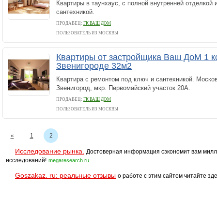
Квартиры в таунхаус, с полной внутренней отделкой 
сантехникой.
ПРОДАВЕЦ:
ГК ВАШ ДОМ
ПОЛЬЗОВАТЕЛЬ ИЗ МОСКВЫ
Квартиры от застройщика Ваш ДоМ 1 к
Звенигороде 32м2
Квартира с ремонтом под ключ и сантехникой. Москов
Звенигород, мкр. Первомайский участок 20А.
ПРОДАВЕЦ:
ГК ВАШ ДОМ
ПОЛЬЗОВАТЕЛЬ ИЗ МОСКВЫ
«
1
2
Исследование рынка.
Достоверная информация сэкономит вам милл
исследований!
megaresearch.ru
Goszakaz. ru: реальные отзывы
о работе с этим сайтом читайте зде