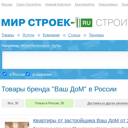
Москва
Санкт-Петербург
Нижний Новгород
Екатеринбург
Новосибирск
Каз
Товары
Услуги
Компании
Статьи
Тендеры
Например,
полиэтиленовые трубы
в России
в названии
Товары бренда "Ваш ДоМ" в России
Все, 35
Только в России, 35
Доставка из других регионо
Квартиры от застройщика Ваш ДоМ от 