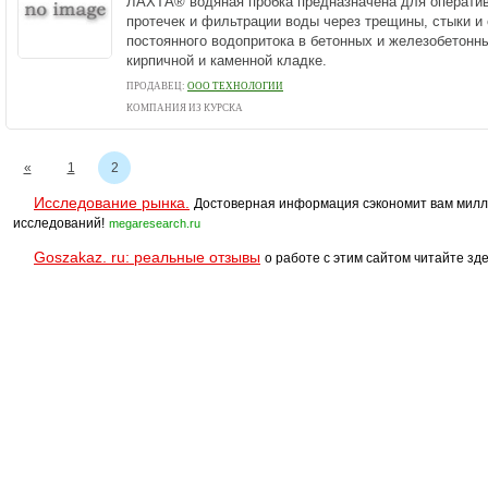
ЛАХТА® водяная пробка предназначена для оператив
протечек и фильтрации воды через трещины, стыки и 
постоянного водопритока в бетонных и железобетонны
кирпичной и каменной кладке.
ПРОДАВЕЦ:
ООО ТЕХНОЛОГИИ
КОМПАНИЯ ИЗ КУРСКА
«
1
2
Исследование рынка.
Достоверная информация сэкономит вам милл
исследований!
megaresearch.ru
Goszakaz. ru: реальные отзывы
о работе с этим сайтом читайте зде