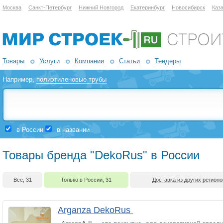
Москва
Санкт-Петербург
Нижний Новгород
Екатеринбург
Новосибирск
Каз
Товары
Услуги
Компании
Статьи
Тендеры
Например,
полиэтиленовые трубы
в России
в названии
Товары бренда "DekoRus" в России
Все, 31
Только в России, 31
Доставка из других регионо
Arganza DekoRus