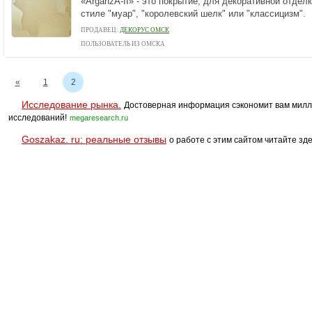
«ArganzA-II» - это покрытие, для декоративной отдел
стиле "муар", "королевский шелк" или "классицизм".
ПРОДАВЕЦ:
ДЕКОРУС ОМСК
ПОЛЬЗОВАТЕЛЬ ИЗ ОМСКА
«
1
2
Исследование рынка.
Достоверная информация сэкономит вам милл
исследований!
megaresearch.ru
Goszakaz. ru: реальные отзывы
о работе с этим сайтом читайте зде