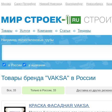
Москва
Санкт-Петербург
Нижний Новгород
Екатеринбург
Новосибирск
Каз
Товары
Услуги
Компании
Статьи
Тендеры
Например,
полиэтиленовые трубы
в России
в названии
Товары бренда "VAKSA" в России
Все, 33
Только в России, 33
Доставка из других регионо
КРАСКА ФАСАДНАЯ VAKSA