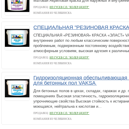
Матовая Акриловая краска для наружных и внутренни
ПРОДАВЕЦ:
ИП ГУСЕВ С.П. "КОЛЕР-ЦЕНТР"
КОМПАНИЯ ИЗ ЧЕЛЯБИНСКА
СПЕЦИАЛЬНАЯ "РЕЗИНОВАЯ КРАСКА
СПЕЦИАЛЬНАЯ «РЕЗИНОВАЯ» КРАСКА «ЭЛАСТ» VAK
внутренних работ по любым классическим поверхност
проблемным, подверженным постоянному воздействи
атмосферным условиям, высокая адгезия к различным
ПРОДАВЕЦ:
ИП ГУСЕВ С.П. "КОЛЕР-ЦЕНТР"
КОМПАНИЯ ИЗ ЧЕЛЯБИНСКА
Гидроизоляционная обеспыливающая к
для бетонных пол VAKSA
Для бетонных полов в цехах, складах, гаражах и др.
помещениях Высокая эластичность, гидроизоляцион
упрочняющие свойства Высокая стойкость к истирани
моющаяся, нейтральна к кислотам и...
ПРОДАВЕЦ:
ИП ГУСЕВ С.П. "КОЛЕР-ЦЕНТР"
КОМПАНИЯ ИЗ ЧЕЛЯБИНСКА