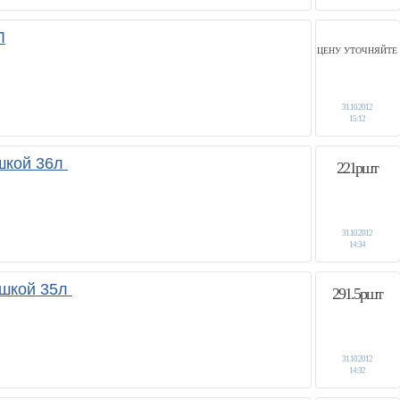
Л
ЦЕНУ УТОЧНЯЙТЕ
31.10.2012
15:12
ышкой 36л
221ршт
31.10.2012
14:34
ышкой 35л
291.5ршт
31.10.2012
14:32