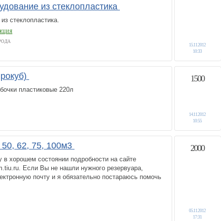
рудование из стеклопластика
из стеклопластика.
УКЦИЯ
РОДА
15.11.2012
10:33
врокуб)
1500
,бочки пластиковые 220л
14.11.2012
10:55
 50, 62, 75, 100м3
2000
 в хорошем состоянии подробности на сайте
.tiu.ru. Если Вы не нашли нужного резервуара,
ектронную почту и я обязательно постараюсь помочь
05.11.2012
17:31