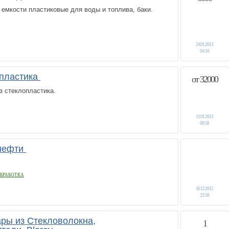
емкости пластиковые для воды и топлива, баки.
24.01.2013
04:10
опластика
от 32000
з стеклопластика.
11.01.2013
08:58
 нефти
БРАБОТКА
16.12.2012
23:58
ары из Стекловолокна,
1