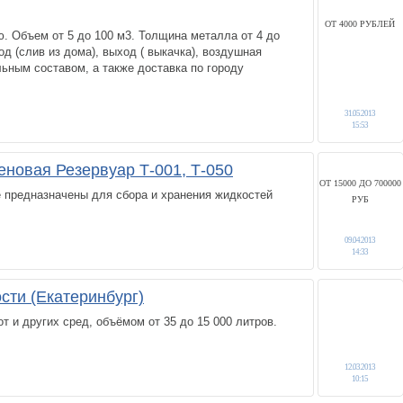
ОТ 4000 РУБЛЕЙ
. Объем от 5 до 100 м3. Толщина металла от 4 до
од (слив из дома), выход ( выкачка), воздушная
льным составом, а также доставка по городу
31.05.2013
15:53
еновая Резервуар Т-001, Т-050
ОТ 15000 ДО 700000
 предназначены для сбора и хранения жидкостей
РУБ
09.04.2013
14:33
сти (Екатеринбург)
т и других сред, объёмом от 35 до 15 000 литров.
12.03.2013
10:15