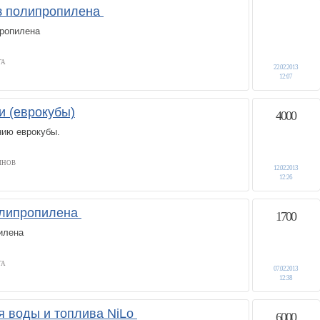
з полипропилена
ропилена
ГА
22.02.2013
12:07
и (еврокубы)
4000
нию еврокубы.
ЛНОВ
12.02.2013
12:26
олипропилена
1700
илена
ГА
07.02.2013
12:38
ля воды и топлива NiLo
6000