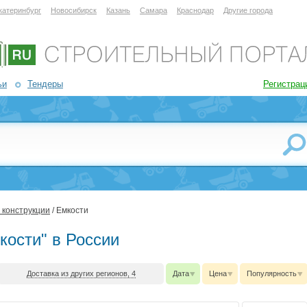
катеринбург
Новосибирск
Казань
Самара
Краснодар
Другие города
ьи
Тендеры
Регистрац
 конструкции
/ Емкости
кости" в России
Доставка из других регионов, 4
Дата
Цена
Популярность