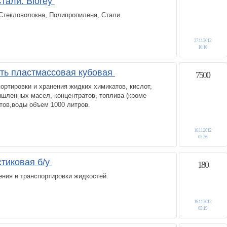
тали. Blorey
Стекловолокна, Полипропилена, Стали.
27.11.2012
10:10
сть пластмассовая кубовая
7500
ортировки и хранения жидких химикатов, кислот,
шленных масел, концентратов, топлива (кроме
ктов,воды объем 1000 литров.
16.11.2012
05:26
стиковая б/у
180
ния и транспортировки жидкостей.
16.11.2012
05:19