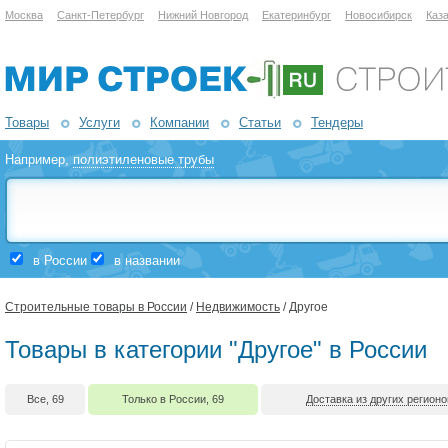
Москва
Санкт-Петербург
Нижний Новгород
Екатеринбург
Новосибирск
Каз
Товары
Услуги
Компании
Статьи
Тендеры
Например,
полиэтиленовые трубы
в России
в названии
Строительные товары в России
/
Недвижимость
/ Другое
Товары в категории "Другое" в России
Все, 69
Только в России, 69
Доставка из других регионо