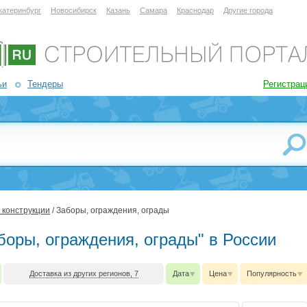
катеринбург
Новосибирск
Казань
Самара
Краснодар
Другие города
ьи
Тендеры
Регистрац
 конструкции
/ Заборы, ограждения, ограды
боры, ограждения, ограды" в России
Доставка из других регионов, 7
Дата
Цена
Популярность