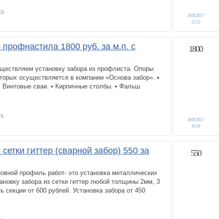
КА
29.08.2017
13:12
 профнастила 1800 руб. за м.п. с
1800
ществляем установку забора из профлиста. Опоры
оторых осуществляется в компании «Основа забор». •
 Винтовые сваи. • Кирпичные столбы. • Фальш
ГА
18.08.2017
10:59
 сетки гиттер (сварной забор) 550 за
550
овной профиль работ- это установка металлических
ановку забора из сетки гиттер любой толщины 2мм, 3
ь секции от 600 рублей. Установка забора от 450