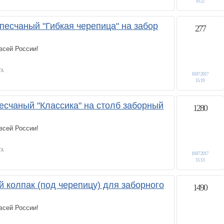
10:22
песчаный "Гибкая черепица" на забор
277
всей России!
ГА
10.07.2017
15:19
есчаный "Классика" на столб заборный
1280
всей России!
ГА
10.07.2017
15:13
 колпак (под черепицу) для заборного
1490
всей России!