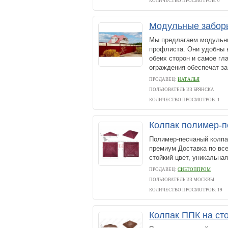
КОЛИЧЕСТВО ПРОСМОТРОВ: 0
Модульные заборы
Мы предлагаем модульны
профлиста. Они удобны в
обеих сторон и самое гл
ограждения обеспечат за
ПРОДАВЕЦ:
НАТАЛЬЯ
ПОЛЬЗОВАТЕЛЬ ИЗ БРЯНСКА
КОЛИЧЕСТВО ПРОСМОТРОВ: 1
Колпак полимер-п
Полимер-песчаный колпак
премиум Доставка по вс
стойкий цвет, уникальна
ПРОДАВЕЦ:
СИБТОППРОМ
ПОЛЬЗОВАТЕЛЬ ИЗ МОСКВЫ
КОЛИЧЕСТВО ПРОСМОТРОВ: 19
Колпак ППК на ст