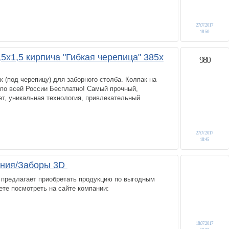
27.07.2017
18:50
,5х1,5 кирпича "Гибкая черепица" 385х
980
 (под черепицу) для заборного столба. Колпак на
 по всей России Бесплатно! Самый прочный,
ет, уникальная технология, привлекательный
27.07.2017
18:45
ения/Заборы 3D
 предлагает приобретать продукцию по выгодным
те посмотреть на сайте компании:
18.07.2017