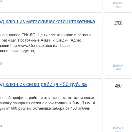
ГА
18.08.2017
10:58
од ключ из металлического штакетника
1700
но в любое СНт ЛО. Цены самые низкие в регионе!
 разницу. Постоянные Акции и Скидки! Адрес
ании http://www.OsnovaZabor.ru/. Наши
ное производство; -...
ГА
18.08.2017
10:56
д ключ из сетки рабица 450 руб. за
450
овной профиль работ- это установка металлических
ановку забора из сетки любой толщины 2мм, 3 мм, 4
ии от 600 рублей. Установка забора от 450 рублей
ГА
18.08.2017