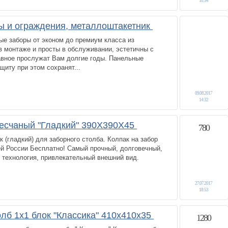
10:54
 и ограждения, металлоштакетник
е заборы от эконом до премиум класса из
 монтаже и просты в обслуживании, эстетичны с
авное прослужат Вам долгие годы. Панельные
щиту при этом сохранят...
09.08.2017
14:32
есчаный "Гладкий" 390Х390Х45
780
 (гладкий) для заборного столба. Колпак на забор
ей России Бесплатно! Самый прочный, долговечный,
я технология, привлекательный внешний вид.
27.07.2017
18:53
олб 1х1 блок "Классика" 410х410х35
1280