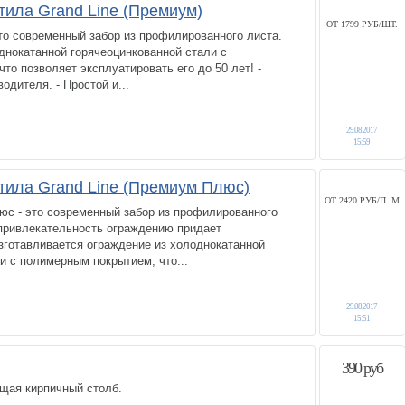
тила Grand Line (Премиум)
ОТ 1799 РУБ/ШТ.
то современный забор из профилированного листа.
днокатанной горячеоцинкованной стали с
то позволяет эксплуатировать его до 50 лет! -
водителя. - Простой и...
29.08.2017
15:59
тила Grand Line (Премиум Плюс)
ОТ 2420 РУБ/П. М
с - это современный забор из профилированного
привлекательность ограждению придает
зготавливается ограждение из холоднокатанной
и с полимерным покрытием, что...
29.08.2017
15:51
390 руб
щая кирпичный столб.