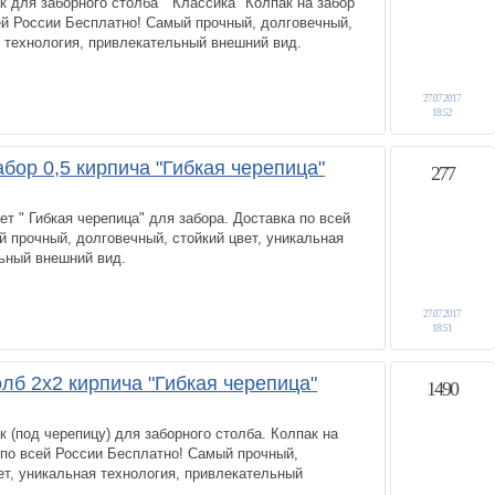
 для заборного столба " Классика" Колпак на забор
ей России Бесплатно! Самый прочный, долговечный,
я технология, привлекательный внешний вид.
27.07.2017
18:52
бор 0,5 кирпича "Гибкая черепица"
277
т " Гибкая черепица" для забора. Доставка по всей
 прочный, долговечный, стойкий цвет, уникальная
ьный внешний вид.
27.07.2017
18:51
лб 2х2 кирпича "Гибкая черепица"
1490
 (под черепицу) для заборного столба. Колпак на
 по всей России Бесплатно! Самый прочный,
ет, уникальная технология, привлекательный