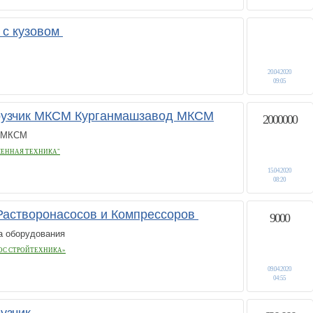
 с кузовом
20.04.2020
09:05
рузчик МКСМ Курганмашзавод МКСМ
2000000
и МКСМ
ЕННАЯ ТЕХНИКА"
15.04.2020
08:20
Растворонасосов и Компрессоров
9000
а оборудования
ОС СТРОЙТЕХНИКА»
09.04.2020
04:55