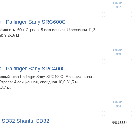
13.07.2020
10:52
ан Palfinger Sany SRC600C
мность: 60 т Стрела: 5-секционная, U-образная 11,3-
: 9,2-16 м
13.07.2020
10:49
ан Palfinger Sany SRC400C
азный кран Palfinger Sany SRC400C. Максимальная
Стрела: 4-секционная, овоидная 10,0-31,5 м.
3,7 м.
13.07.2020
10:43
i SD32 Shantui SD32
19900000