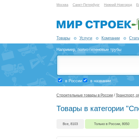
Москва
Санкт-Петербург
Нижний Новгород
Е
Товары
Услуги
Компании
Стат
Например,
полиэтиленовые трубы
в России
в названии
Строительные товары в России
/
Транспорт, 
Товары в категории "Сп
Все, 8103
Только в России, 8050