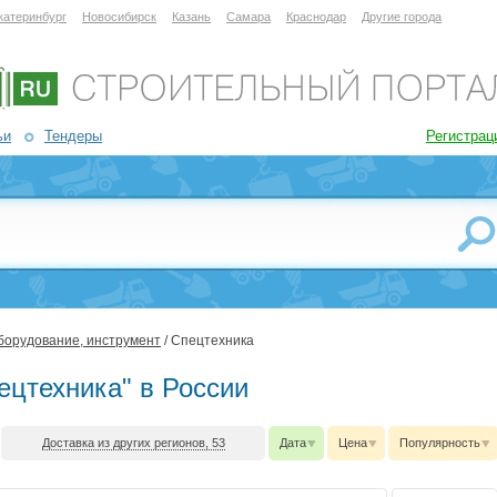
катеринбург
Новосибирск
Казань
Самара
Краснодар
Другие города
ьи
Тендеры
Регистрац
оборудование, инструмент
/ Спецтехника
ецтехника" в России
Доставка из других регионов, 53
Дата
Цена
Популярность