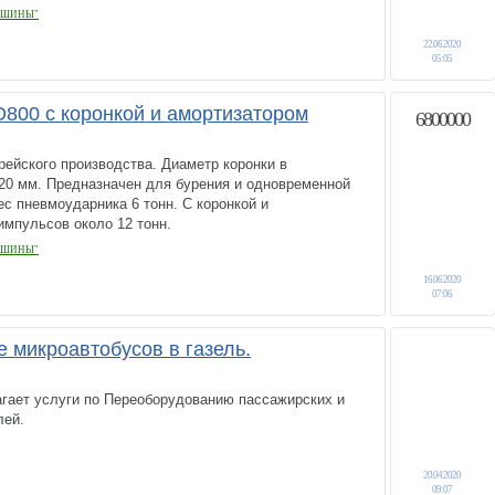
АШИНЫ"
22.06.2020
05:05
800 с коронкой и амортизатором
6800000
ейского производства. Диаметр коронки в
20 мм. Предназначен для бурения и одновременной
ес пневмоударника 6 тонн. С коронкой и
мпульсов около 12 тонн.
АШИНЫ"
16.06.2020
07:06
 микроавтобусов в газель.
гает услуги по Переоборудованию пассажирских и
лей.
20.04.2020
09:07