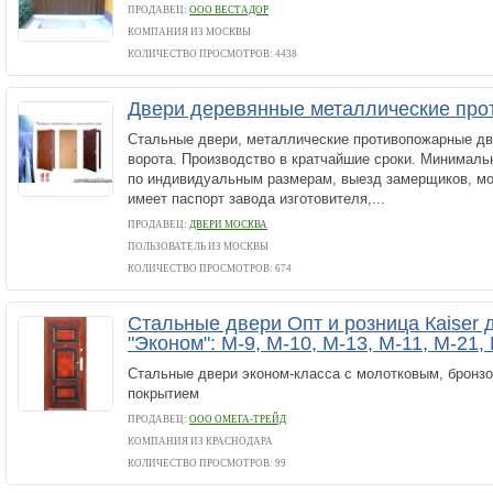
ПРОДАВЕЦ:
ООО ВЕСТАДОР
КОМПАНИЯ ИЗ МОСКВЫ
КОЛИЧЕСТВО ПРОСМОТРОВ: 4438
Двери деревянные металлические пр
Стальные двери, металлические противопожарные дв
ворота. Производство в кратчайшие сроки. Минималь
по индивидуальным размерам, выезд замерщиков, мо
имеет паспорт завода изготовителя,...
ПРОДАВЕЦ:
ДВЕРИ МОСКВА
ПОЛЬЗОВАТЕЛЬ ИЗ МОСКВЫ
КОЛИЧЕСТВО ПРОСМОТРОВ: 674
Стальные двери Опт и розница Каiser 
"Эконом": М-9, М-10, М-13, М-11, М-21,
Стальные двери эконом-класса с молотковым, бронз
покрытием
ПРОДАВЕЦ:
ООО ОМЕГА-ТРЕЙД
КОМПАНИЯ ИЗ КРАСНОДАРА
КОЛИЧЕСТВО ПРОСМОТРОВ: 99