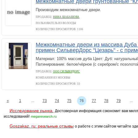
межкомнатные двери грунтованные "Кл
Производим межкомнатные двери.
ПРОДАВЕЦ:
НИНА ШАБАШОВА
ПОЛЬЗОВАТЕЛЬ ИЗ ВОЛОГДЫ
КОЛИЧЕСТВО ПРОСМОТРОВ: 1106
Межкомнатные двери из массива Дуба "
примен СильверДорс "Цезарь" - с при
Материал: 100% массив дуба Цвет: Дуб: натуральный
Патинирование: белое/чёрное (с серебром/с позолото
ПРОДАВЕЦ:
ООО СИЛЬВЕРДОРС
КОМПАНИЯ ИЗ МОСКВЫ
КОЛИЧЕСТВО ПРОСМОТРОВ: 33
«
1
...
73
74
75
76
77
78
79
...
Исследование рынка.
Достоверная информация сэкономит вам милл
исследований!
megaresearch.ru
Goszakaz. ru: реальные отзывы
о работе с этим сайтом читайте зде