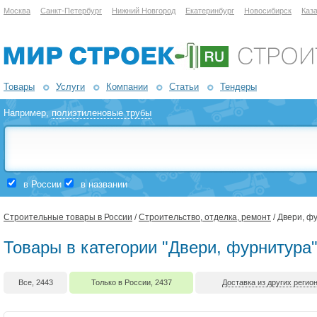
Москва
Санкт-Петербург
Нижний Новгород
Екатеринбург
Новосибирск
Каз
Товары
Услуги
Компании
Статьи
Тендеры
Например,
полиэтиленовые трубы
в России
в названии
Строительные товары в России
/
Строительство, отделка, ремонт
/ Двери, ф
Товары в категории "Двери, фурнитура"
Все, 2443
Только в России, 2437
Доставка из других регион