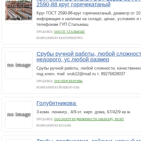
2590-88 круг горячекатаный
Круг ГОСТ 2590-88-круг горячекатаный, диаметр от 1
информация о наличии на складе, ценах, условиях и 
телефонам ГУП Стальмаш.
ПРОДАВЕЦ:
ООО ГП "СТАЛЬМАШ"
КОМПАНИЯ ИЗ ЕКАТЕРИНБУРГА
Срубы ручной работы, любой сложност
недорого, ус любой размер
Срубы ручной работы, любой сложности, качественно 
под ключ. mail: srub12@mail.ru т. 89276828037
ПРОДАВЕЦ:
ООО ПЕРСПЕКТИВА
КОМПАНИЯ ИЗ ЙОШКАР-ОЛЫ
Голубятникова
3-комн. ленингр., 4/9-эт. кирп. дома, 67/42/9 кв.м.
ПРОДАВЕЦ:
ООО ЦЕНТР НЕДВИЖИМОСТИ АВАНГАРД - РИЭЛТ
КОМПАНИЯ ИЗ КАЗАНИ