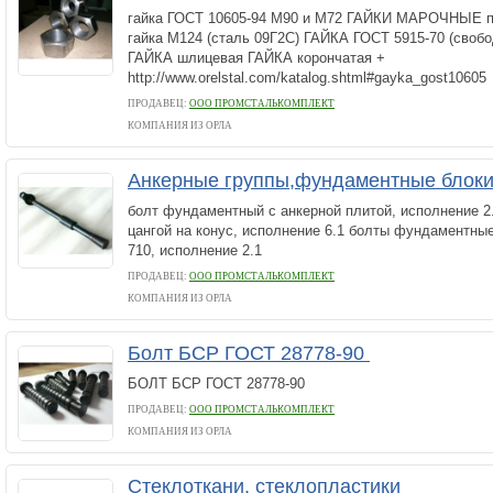
гайка ГОСТ 10605-94 М90 и М72 ГАЙКИ МАРОЧНЫЕ по
гайка М124 (сталь 09Г2С) ГАЙКА ГОСТ 5915-70 (своб
ГАЙКА шлицевая ГАЙКА корончатая +
http://www.orelstal.com/katalog.shtml#gayka_gost10605
ПРОДАВЕЦ:
ООО ПРОМСТАЛЬКОМПЛЕКТ
КОМПАНИЯ ИЗ ОРЛА
Анкерные группы,фундаментные блоки
болт фундаментный с анкерной плитой, исполнение 2
цангой на конус, исполнение 6.1 болты фундаментны
710, исполнение 2.1
ПРОДАВЕЦ:
ООО ПРОМСТАЛЬКОМПЛЕКТ
КОМПАНИЯ ИЗ ОРЛА
Болт БСР ГОСТ 28778-90
БОЛТ БСР ГОСТ 28778-90
ПРОДАВЕЦ:
ООО ПРОМСТАЛЬКОМПЛЕКТ
КОМПАНИЯ ИЗ ОРЛА
Стеклоткани, стеклопластики