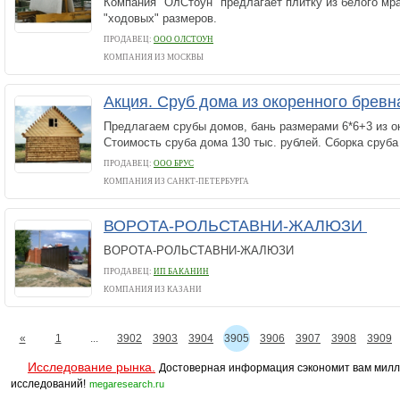
Компания "ОлСтоун" предлагает плитку из белого мр
"ходовых" размеров.
ПРОДАВЕЦ:
ООО ОЛСТОУН
КОМПАНИЯ ИЗ МОСКВЫ
Акция. Сруб дома из окоренного брев
Предлагаем срубы домов, бань размерами 6*6+3 из о
Стоимость сруба дома 130 тыс. рублей. Сборка сруба 
ПРОДАВЕЦ:
ООО БРУС
КОМПАНИЯ ИЗ САНКТ-ПЕТЕРБУРГА
ВОРОТА-РОЛЬСТАВНИ-ЖАЛЮЗИ
ВОРОТА-РОЛЬСТАВНИ-ЖАЛЮЗИ
ПРОДАВЕЦ:
ИП БАКАНИН
КОМПАНИЯ ИЗ КАЗАНИ
«
1
...
3902
3903
3904
3905
3906
3907
3908
3909
Исследование рынка.
Достоверная информация сэкономит вам милл
исследований!
megaresearch.ru