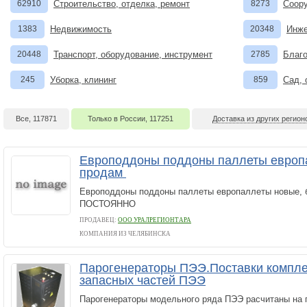
62910
Строительство, отделка, ремонт
8273
Соору
1383
Недвижимость
20348
Инже
20448
Транспорт, оборудование, инструмент
2785
Благо
245
Уборка, клининг
859
Сад, 
Все, 117871
Только в России, 117251
Доставка из других регион
Европоддоны поддоны паллеты европа
продам
Европоддоны поддоны паллеты европаллеты новы
ПОСТОЯННО
ПРОДАВЕЦ:
ООО УРАЛРЕГИОНТАРА
КОМПАНИЯ ИЗ ЧЕЛЯБИНСКА
Парогенераторы ПЭЭ.Поставки компл
запасных частей ПЭЭ
Парогенераторы модельного ряда ПЭЭ расчитаны на 