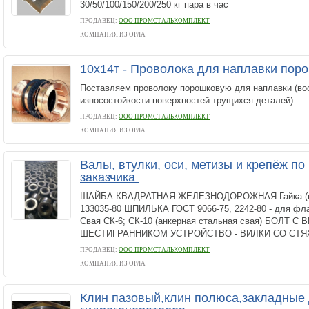
30/50/100/150/200/250 кг пара в час
ПРОДАВЕЦ:
ООО ПРОМСТАЛЬКОМПЛЕКТ
КОМПАНИЯ ИЗ ОРЛА
10х14т - Проволока для наплавки пор
Поставляем проволоку порошковую для наплавки (во
износостойкости поверхностей трущихся деталей)
ПРОДАВЕЦ:
ООО ПРОМСТАЛЬКОМПЛЕКТ
КОМПАНИЯ ИЗ ОРЛА
Валы, втулки, оси, метизы и крепёж по
заказчика
ШАЙБА КВАДРАТНАЯ ЖЕЛЕЗНОДОРОЖНАЯ Гайка (ко
133035-80 ШПИЛЬКА ГОСТ 9066-75, 2242-80 - для фл
Свая СК-6; СК-10 (анкерная стальная свая) БОЛТ 
ШЕСТИГРАННИКОМ УСТРОЙСТВО - ВИЛКИ СО СТЯ
ПРОДАВЕЦ:
ООО ПРОМСТАЛЬКОМПЛЕКТ
КОМПАНИЯ ИЗ ОРЛА
Клин пазовый,клин полюса,закладные