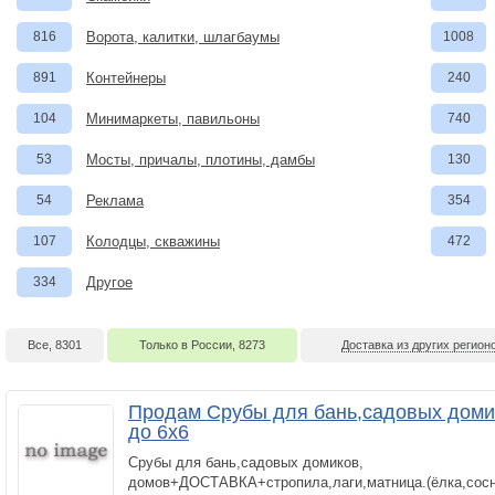
816
Ворота, калитки, шлагбаумы
1008
891
Контейнеры
240
104
Минимаркеты, павильоны
740
53
Мосты, причалы, плотины, дамбы
130
54
Реклама
354
107
Колодцы, скважины
472
334
Другое
Все, 8301
Только в России, 8273
Доставка из других регионо
Продам Срубы для бань,садовых домик
до 6х6
Срубы для бань,садовых домиков,
домов+ДОСТАВКА+стропила,лаги,матница.(ёлка,сосн