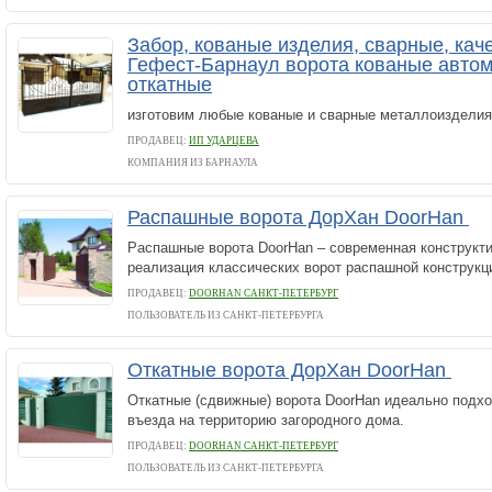
Забор, кованые изделия, сварные, кач
Гефест-Барнаул ворота кованые автом
откатные
изготовим любые кованые и сварные металлоизделия
ПРОДАВЕЦ:
ИП УДАРЦЕВА
КОМПАНИЯ ИЗ БАРНАУЛА
Распашные ворота ДорХан DoorHan
Распашные ворота DoorHan – современная конструкти
реализация классических ворот распашной конструкц
ПРОДАВЕЦ:
DOORHAN САНКТ-ПЕТЕРБУРГ
ПОЛЬЗОВАТЕЛЬ ИЗ САНКТ-ПЕТЕРБУРГА
Откатные ворота ДорХан DoorHan
Откатные (сдвижные) ворота DoorHan идеально подхо
въезда на территорию загородного дома.
ПРОДАВЕЦ:
DOORHAN САНКТ-ПЕТЕРБУРГ
ПОЛЬЗОВАТЕЛЬ ИЗ САНКТ-ПЕТЕРБУРГА