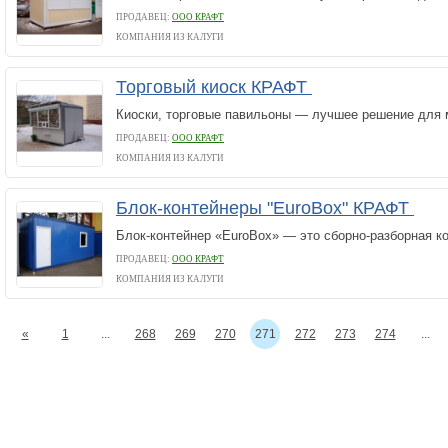
ПРОДАВЕЦ:
ООО КРАФТ
КОМПАНИЯ ИЗ КАЛУГИ
Торговый киоск КРАФТ
Киоски, торговые павильоны — лучшее решение для 
ПРОДАВЕЦ:
ООО КРАФТ
КОМПАНИЯ ИЗ КАЛУГИ
Блок-контейнеры "EuroBox" КРАФТ
Блок-контейнер «EuroBox» — это сборно-разборная ко
ПРОДАВЕЦ:
ООО КРАФТ
КОМПАНИЯ ИЗ КАЛУГИ
«
1
...
268
269
270
271
272
273
274
...