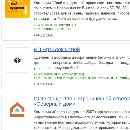
Компания "Свай-фундамент" производит винтовые св
покрытием в Новокузнецке.Винтовые сваи 57, 76, 89,
строительства домов, бань, гаражей, навесов, пирсов,
теплиц и т. д.Монтаж свайного фундамента за...
КОМПАНИЯ ИЗ НОВОКУЗНЕЦКА
АДРЕС:
УЛИЦА ПОЛЕВАЯ, 41/10
ТЕЛ:
ПОКАЗАТЬ
+7 (950) 278-43-37
ИП АртБлок-Строй
Сделаем и доставим декоративные бетонные блоки п
для: - опорных столбов забора, беседки; - под
украшения приусадебной...
КОМПАНИЯ ИЗ ВЕЛИКОГО НОВГОРОДА
АДРЕС:
ПАНКОВСКОЕ ГОРОДСКОЕ ПОСЕЛЕНИЕ, СТРОИТЕЛЬНАЯ УЛИЦА,
ТЕЛ:
ПОКАЗАТЬ
89119856457
ООО Общество с ограниченной ответс
«Северный дом»
Компания «Северный дом» с 2007 года успешно работ
индустриального малоэтажного домостроения. Мы о
комплексные поставки домокомплектов, которые вып
технологиям. Мы предлагаем проектирование и изгото