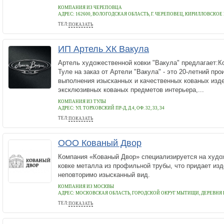
КОМПАНИЯ ИЗ ЧЕРЕПОВЦА
АДРЕС:
162600, ВОЛОГОДСКАЯ ОБЛАСТЬ, Г. ЧЕРЕПОВЕЦ, КИРИЛЛОВСКОЕ 
ТЕЛ:
ПОКАЗАТЬ
7 (996) 512-27-24
ИП Артель ХК Вакула
Артель художественной ковки "Вакула" предлагает:К
Туле на заказ от Артели "Вакула" - это 20-летний пр
выполнения изысканных и качественных кованых изде
эксклюзивных кованых предметов интерьера,...
КОМПАНИЯ ИЗ ТУЛЫ
АДРЕС:
УЛ. ТОРХОВСКИЙ ПР-Д, Д.4, ОФ. 32, 33, 34
ТЕЛ:
ПОКАЗАТЬ
8(910)945-66-77
ООО Кованый Двор
Компания «Кованый Двор» специализируется на худо
ковке металла из профильной трубы, что придает из
неповторимо изысканный вид.
КОМПАНИЯ ИЗ МОСКВЫ
АДРЕС:
МОСКОВСКАЯ ОБЛАСТЬ, ГОРОДСКОЙ ОКРУГ МЫТИЩИ, ДЕРЕВНЯ
ТЕЛ:
ПОКАЗАТЬ
+79639647815