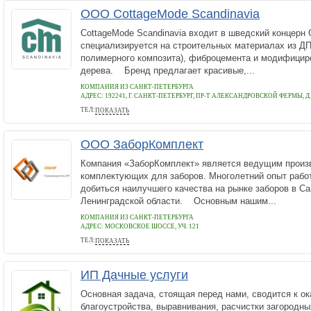
ООО CottageMode Scandinavia
CottageMode Scandinavia входит в шведский концерн 
специализируется на строительных материалах из ДП
полимерного композита), фиброцемента и модифицир
дерева. Бренд предлагает красивые,...
КОМПАНИЯ ИЗ САНКТ-ПЕТЕРБУРГА
АДРЕС:
192241, Г. САНКТ-ПЕТЕРБУРГ, ПР-Т АЛЕКСАНДРОВСКОЙ ФЕРМЫ, Д. 
ТЕЛ:
ПОКАЗАТЬ
8 (800) 550-70-38
ООО ЗаборКомплект
Компания «ЗаборКомплект» является ведущим произ
комплектующих для заборов. Многолетний опыт рабо
добиться наилучшего качества на рынке заборов в Са
Ленинградской области. Основным нашим...
КОМПАНИЯ ИЗ САНКТ-ПЕТЕРБУРГА
АДРЕС:
МОСКОВСКОЕ ШОССЕ, УЧ. 121
ТЕЛ:
ПОКАЗАТЬ
+7 (812) 4256644
ИП Дачные услуги
Основная задача, стоящая перед нами, сводится к о
благоустройства, выравнивания, расчистки загородны