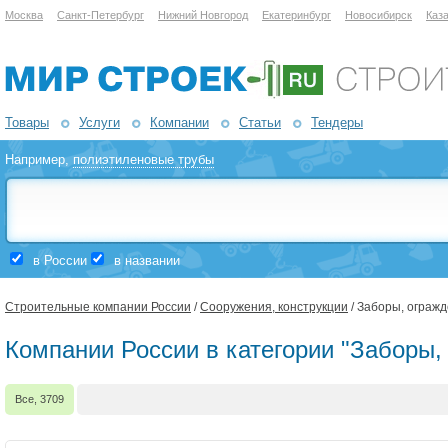
Москва
Санкт-Петербург
Нижний Новгород
Екатеринбург
Новосибирск
Каз
Товары
Услуги
Компании
Статьи
Тендеры
Например,
полиэтиленовые трубы
в России
в названии
Строительные компании России
/
Сооружения, конструкции
/ Заборы, огражд
Компании России в категории "Заборы,
Все, 3709