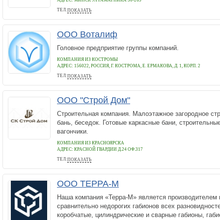
АДРЕС:
МИНСК УЛ ГАМАРНИКА 30-265
ТЕЛ:
ПОКАЗАТЬ
+375296616105
ООО Воталиф
Головное предприятие группы компаний.
КОМПАНИЯ ИЗ КОСТРОМЫ
АДРЕС:
156022, РОССИЯ, Г. КОСТРОМА, Е. ЕРМАКОВА, Д. 1, КОРП. 2
ТЕЛ:
ПОКАЗАТЬ
+74952041678
ООО "Строй Дом"
Строительная компания. Малоэтажное загородное ст
бань, беседок. Готовые каркасные бани, строительны
вагончики.
КОМПАНИЯ ИЗ КРАСНОЯРСКА
АДРЕС:
КРАСНОЙ ГВАРДИИ Д.24 ОФ.317
ТЕЛ:
ПОКАЗАТЬ
89535884018
ООО ТЕРРА-М
Наша компания «Терра-М» является производителем 
сравнительно недорогих габионов всех разновидност
коробчатые, цилиндрические и сварные габионы, габ