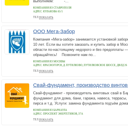
выполняем: -...
КОМПАНИЯ ИЗ СТАВРОПОЛЯ
АДРЕС:
КУЛАКОВА 65/1
ТЕЛ:
ПОКАЗАТЬ
+79624475647
ООО Мега-Забор
Компания «Мега-забор» занимается установкой забор
10 лет. Если вы хотите заказать и купить забор в Мо
области по-настоящему недорого и без предоплаты 
обращайтесь! Позвоните нам по...
КОМПАНИЯ ИЗ МОСКВЫ
АДРЕС:
КРАСНОГОРСК, Д. ПУТИЛКОВО, ПУТИЛКОВСКОЕ ШОССЕ, ДВЛД 26
ТЕЛ:
ПОКАЗАТЬ
+7 (495) 766-17-50
Свай-фундамент, производство винтов
Свай-фундамент - производитель винтовых свай в Б
фундамент для дома, бани, гаража, навеса, террасы, 
пирса и т.д. Услуги: замена фундамента подъём дома
КОМПАНИЯ ИЗ БАРНАУЛА
АДРЕС:
ПРОСПЕКТ ЭНЕРГЕТИКОВ, 37А
ТЕЛ:
ПОКАЗАТЬ
+79835480377