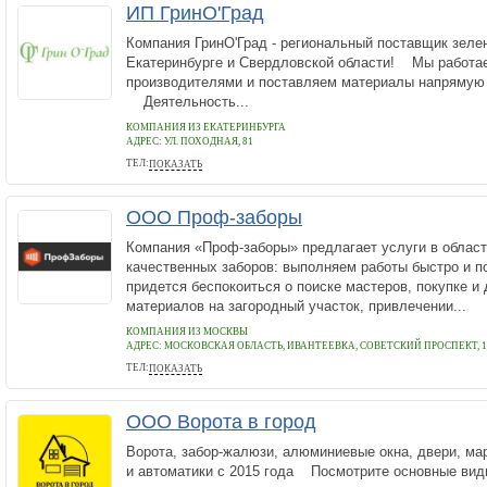
ИП ГринО'Град
Компания ГринО'Град - региональный поставщик зелен
Екатеринбурге и Свердловской области! Мы работа
производителями и поставляем материалы напрямую 
Деятельность...
КОМПАНИЯ ИЗ ЕКАТЕРИНБУРГА
АДРЕС:
УЛ. ПОХОДНАЯ, 81
ТЕЛ:
ПОКАЗАТЬ
+7 (912) 604-07-40
ООО Проф-заборы
Компания «Проф-заборы» предлагает услуги в област
качественных заборов: выполняем работы быстро и п
придется беспокоиться о поиске мастеров, покупке и
материалов на загородный участок, привлечении...
КОМПАНИЯ ИЗ МОСКВЫ
АДРЕС:
МОСКОВСКАЯ ОБЛАСТЬ, ИВАНТЕЕВКА, СОВЕТСКИЙ ПРОСПЕКТ, 1
ТЕЛ:
ПОКАЗАТЬ
7 (499) 588-92-71
ООО Ворота в город
Ворота, забор-жалюзи, алюминиевые окна, двери, м
и автоматики с 2015 года Посмотрите основные вид