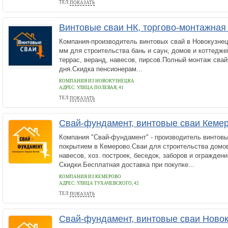
ТЕЛ:
ПОКАЗАТЬ
+7 (499) 390-85-75
Винтовые сваи НК, торгово-монтажная
Компания-производитель винтовых свай в Новокузнецк
мм для строительства бань и саун, домов и коттеджей
террас, веранд, навесов, пирсов.Полный монтаж свай
дня.Скидка пенсионерам...
КОМПАНИЯ ИЗ НОВОКУЗНЕЦКА
АДРЕС:
УЛИЦА ПОЛЕВАЯ, 41
ТЕЛ:
ПОКАЗАТЬ
+7 (3843) 20-11-82
Свай-фундамент, винтовые сваи Кеме
Компания "Свай-фундамент" - производитель винтов
покрытием в Кемерово.Сваи для строительства домов,
навесов, хоз. построек, беседок, заборов и ограждени
Скидки.Бесплатная доставка при покупке...
КОМПАНИЯ ИЗ КЕМЕРОВО
АДРЕС:
УЛИЦА ТУХАЧЕВСКОГО, 42
ТЕЛ:
ПОКАЗАТЬ
+7 (906) 983-41-17
Свай-фундамент, винтовые сваи Новок