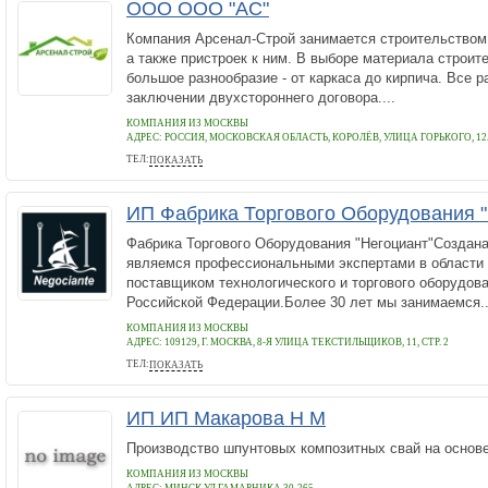
ООО ООО "АС"
Компания Арсенал-Строй занимается строительством
а также пристроек к ним. В выборе материала строит
большое разнообразие - от каркаса до кирпича. Все 
заключении двухстороннего договора....
КОМПАНИЯ ИЗ МОСКВЫ
АДРЕС:
РОССИЯ, МОСКОВСКАЯ ОБЛАСТЬ, КОРОЛЁВ, УЛИЦА ГОРЬКОГО, 1
ТЕЛ:
ПОКАЗАТЬ
+79933427860
ИП Фабрика Торгового Оборудования "
Фабрика Торгового Оборудования "Негоциант"Создана
являемся профессиональными экспертами в области
поставщиком технологического и торгового оборудова
Российской Федерации.Более 30 лет мы занимаемся..
КОМПАНИЯ ИЗ МОСКВЫ
АДРЕС:
109129, Г. МОСКВА, 8-Я УЛИЦА ТЕКСТИЛЬЩИКОВ, 11, СТР. 2
ТЕЛ:
ПОКАЗАТЬ
+7 (995) 916-44-65
ИП ИП Макарова Н М
Производство шпунтовых композитных свай на основ
КОМПАНИЯ ИЗ МОСКВЫ