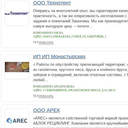
ООО Технотент
Опираясь на многолетний опыт, мы гарантируем качес
практичность, а так же оперативность изготовления с
задания и пожеланий Заказчика. Мы как производите
самую выгодную цену. – пологи...
КОМПАНИЯ ИЗ ОМСКА
АДРЕС:
644013, ОМСКАЯ ОБЛ., Г ОМСК, УЛ. ЗАВЕРТЯЕВА, 1
ТЕЛ:
ПОКАЗАТЬ
88003500705
ИП ИП Монастырских
√ Работы по обустройству прилегающей территории; 
из газобетона, круглого леса, бруса и клеёного бруса
заборов и ограждений, включая откатные системы; √
любой...
КОМПАНИЯ ИЗ АРХАНГЕЛЬСКА
АДРЕС:
Г. СЕВЕРОДВИНСК, АРХАНГЕЛЬСКОЕ ШОССЕ, Д. 61, КВ 13
ТЕЛ:
ПОКАЗАТЬ
8(952)2525293
ООО АРЕК
«AREC» является собственной торговой маркой прои
АБЛОК РЕЦИКЛИНГ. Компания является крупнейшим