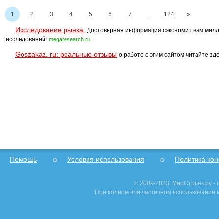
1
2
3
4
5
6
7
...
124
»
Исследование рынка.
Достоверная информация сэкономит вам милл
исследований!
megaresearch.ru
Goszakaz. ru: реальные отзывы
о работе с этим сайтом читайте зде
Помощь
Условия использования
Политика ко
© 2009-2023, МирСтроек.ру -
При полном или частичном использовании м