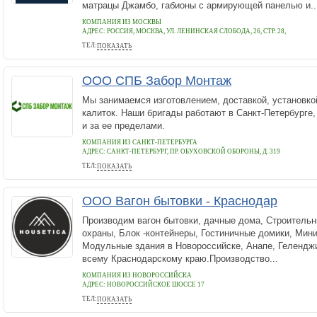
матрацы Джамбо, габионы с армирующей панелью и..
КОМПАНИЯ ИЗ МОСКВЫ
АДРЕС:
РОССИЯ, МОСКВА, УЛ. ЛЕНИНСКАЯ СЛОБОДА, 26, СТР. 28,
ТЕЛ:
ПОКАЗАТЬ
+79011405825
ООО СПБ Забор Монтаж
Мы занимаемся изготовлением, доставкой, установкой
калиток. Наши бригады работают в Санкт-Петербурге,
и за ее пределами.
КОМПАНИЯ ИЗ САНКТ-ПЕТЕРБУРГА
АДРЕС:
САНКТ-ПЕТЕРБУРГ, ПР. ОБУХОВСКОЙ ОБОРОНЫ, Д. 319
ТЕЛ:
ПОКАЗАТЬ
+7(967)5108161
ООО Вагон бытовки - Краснодар
Производим вагон бытовки, дачные дома, Строительн
охраны, Блок -контейнеры, Гостиничные домики, Мини
Модульные здания в Новороссийске, Анапе, Геленджи
всему Краснодарскому краю.Производство...
КОМПАНИЯ ИЗ НОВОРОССИЙСКА
АДРЕС:
НОВОРОССИЙСКОЕ ШОССЕ 17
ТЕЛ:
ПОКАЗАТЬ
+79298406959