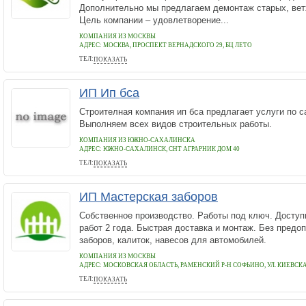
Дополнительно мы предлагаем демонтаж старых, вет
Цель компании – удовлетворение...
КОМПАНИЯ ИЗ МОСКВЫ
АДРЕС:
МОСКВА, ПРОСПЕКТ ВЕРНАДСКОГО 29, БЦ ЛЕТО
ТЕЛ:
ПОКАЗАТЬ
+7 (926) 626-68-58
ИП Ип бса
Строителная компания ип бса предлагает услуги по с
Выполняем всех видов строительных работы.
КОМПАНИЯ ИЗ ЮЖНО-САХАЛИНСКА
АДРЕС:
ЮЖНО-САХАЛИНСК, СНТ АГРАРНИК ДОМ 40
ТЕЛ:
ПОКАЗАТЬ
+79842871806
ИП Мастерская заборов
Собственное производство. Работы под ключ. Доступ
работ 2 года. Быстрая доставка и монтаж. Без предо
заборов, калиток, навесов для автомобилей.
КОМПАНИЯ ИЗ МОСКВЫ
АДРЕС:
МОСКОВСКАЯ ОБЛАСТЬ, РАМЕНСКИЙ Р-Н СОФЬИНО, УЛ. КИЕВСКАЯ
ТЕЛ:
ПОКАЗАТЬ
+7 (495) 095 10 30