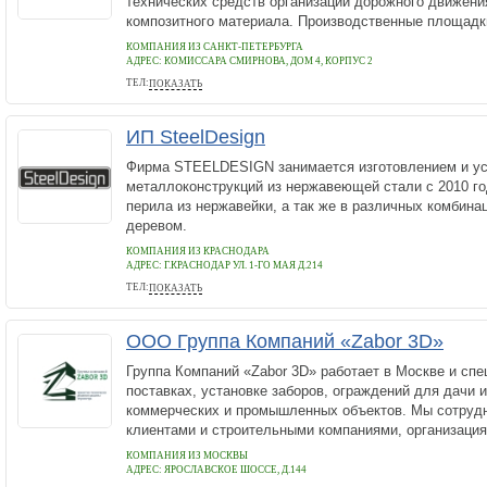
технических средств организации дорожного движени
композитного материала. Производственные площадки
КОМПАНИЯ ИЗ САНКТ-ПЕТЕРБУРГА
АДРЕС:
КОМИССАРА СМИРНОВА, ДОМ 4, КОРПУС 2
ТЕЛ:
ПОКАЗАТЬ
89119973070
ИП SteelDesign
Фирма STEELDESIGN занимается изготовлением и ус
металлоконструкций из нержавеющей стали с 2010 го
перила из нержавейки, а так же в различных комбина
деревом.
КОМПАНИЯ ИЗ КРАСНОДАРА
АДРЕС:
Г.КРАСНОДАР УЛ. 1-ГО МАЯ Д.214
ТЕЛ:
ПОКАЗАТЬ
+7 (900) 289-03-66
ООО Группа Компаний «Zabor 3D»
Группа Компаний «Zabor 3D» работает в Москве и спе
поставках, установке заборов, ограждений для дачи и
коммерческих и промышленных объектов. Мы сотруд
клиентами и строительными компаниями, организация
КОМПАНИЯ ИЗ МОСКВЫ
АДРЕС:
ЯРОСЛАВСКОЕ ШОССЕ, Д.144