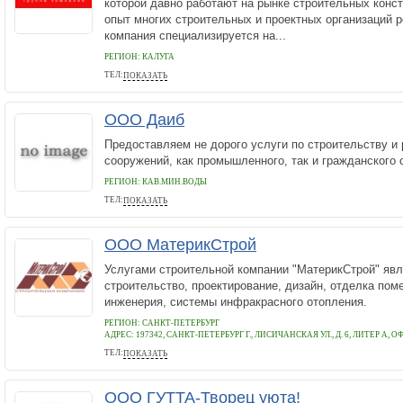
которой давно работают на рынке строительных конс
опыт многих строительных и проектных организаций 
компания специализируется на...
РЕГИОН: КАЛУГА
ТЕЛ:
ПОКАЗАТЬ
8-48439-90-452
ООО Даиб
Предоставляем не дорого услуги по строительству и 
сооружений, как промышленного, так и гражданского 
РЕГИОН: КАВ.МИН.ВОДЫ
ТЕЛ:
ПОКАЗАТЬ
89280089879
ООО МатерикСтрой
Услугами строительной компании "МатерикСтрой" яв
строительство, проектирование, дизайн, отделка пом
инженерия, системы инфракрасного отопления.
РЕГИОН: САНКТ-ПЕТЕРБУРГ
АДРЕС:
197342, САНКТ-ПЕТЕРБУРГ Г., ЛИСИЧАНСКАЯ УЛ., Д. 6, ЛИТЕР А, ОФ
ТЕЛ:
ПОКАЗАТЬ
8(812) 931-03-88
ООО ГУТТА-Творец уюта!