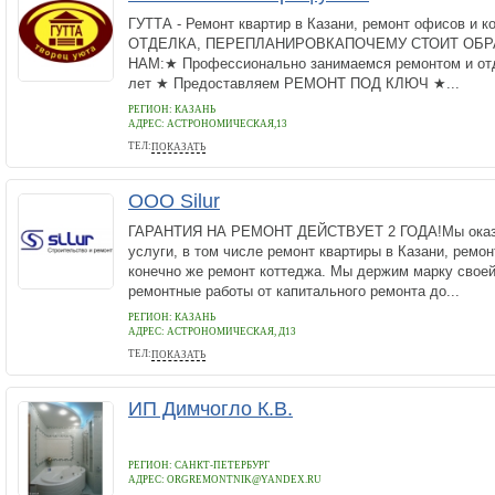
ГУТТА - Ремонт квартир в Казани, ремонт офисов и к
ОТДЕЛКА, ПЕРЕПЛАНИРОВКАПОЧЕМУ СТОИТ ОБР
НАМ:★ Профессионально занимаемся ремонтом и отд
лет ★ Предоставляем РЕМОНТ ПОД КЛЮЧ ★...
РЕГИОН: КАЗАНЬ
АДРЕС:
АСТРОНОМИЧЕСКАЯ,13
ТЕЛ:
ПОКАЗАТЬ
8(843)562-00-00
ООО Silur
ГАРАНТИЯ НА РЕМОНТ ДЕЙСТВУЕТ 2 ГОДА!Мы оказ
услуги, в том числе ремонт квартиры в Казани, ремон
конечно же ремонт коттеджа. Мы держим марку своей
ремонтные работы от капитального ремонта до...
РЕГИОН: КАЗАНЬ
АДРЕС:
АСТРОНОМИЧЕСКАЯ, Д13
ТЕЛ:
ПОКАЗАТЬ
+7(843)5-610-610
ИП Димчогло К.В.
РЕГИОН: САНКТ-ПЕТЕРБУРГ
АДРЕС:
ORGREMONTNIK@YANDEX.RU