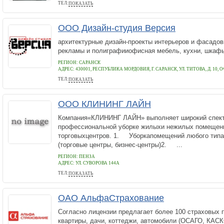
ТЕЛ:
ПОКАЗАТЬ
+79219709314
ООО Дизайн-студия Версия
архитектурные дизайн-проекты интерьеров и фасадов
рекламы и полиграфииофисная мебель, кухни, шкаф
РЕГИОН: САРАНСК
АДРЕС:
430001, РЕСПУБЛИКА МОРДОВИЯ, Г. САРАНСК, УЛ. ТИТОВА, Д. 10, 
ТЕЛ:
ПОКАЗАТЬ
(8342) 22-01-09
ООО КЛИНИНГ ЛАЙН
Компания«КЛИНИНГ ЛАЙН» выполняет широкий спект
профессиональной уборке жилыхи нежилых помещени
торговыхцентров. 1. Уборкапомещений любого типа 
(торговые центры, бизнес-центры)2. ...
РЕГИОН: ПЕНЗА
АДРЕС:
УЛ. СУВОРОВА 144А
ТЕЛ:
ПОКАЗАТЬ
(8412)30-50-66,
ОАО АльфаСтрахование
Cогласно лицензии предлагает более 100 страховых п
квартиры, дачи, коттеджи, автомобили (ОСАГО, КАСКО