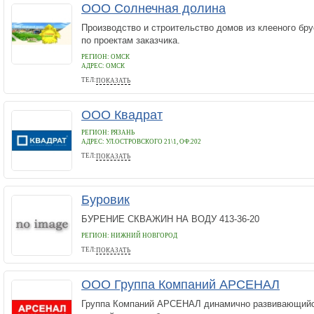
ООО Солнечная долина
Производство и строительство домов из клееного бр
по проектам заказчика.
РЕГИОН: ОМСК
АДРЕС:
ОМСК
ТЕЛ:
ПОКАЗАТЬ
83812506353
ООО Квадрат
РЕГИОН: РЯЗАНЬ
АДРЕС:
УЛ.ОСТРОВСКОГО 21\1, ОФ.202
ТЕЛ:
ПОКАЗАТЬ
8 (4912) 460 060
Буровик
БУРЕНИЕ СКВАЖИН НА ВОДУ 413-36-20
РЕГИОН: НИЖНИЙ НОВГОРОД
ТЕЛ:
ПОКАЗАТЬ
413-36-20
ООО Группа Компаний АРСЕНАЛ
Группа Компаний АРСЕНАЛ динамично развивающийся