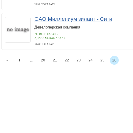
ТЕЛ:
ПОКАЗАТЬ
(843)231-55-26
ОАО Миллениум зилант - Сити
Девелоперская компания
РЕГИОН: КАЗАНЬ
АДРЕС:
УЛ. КАМАЛА 41
ТЕЛ:
ПОКАЗАТЬ
(843)2991161
«
1
...
20
21
22
23
24
25
26