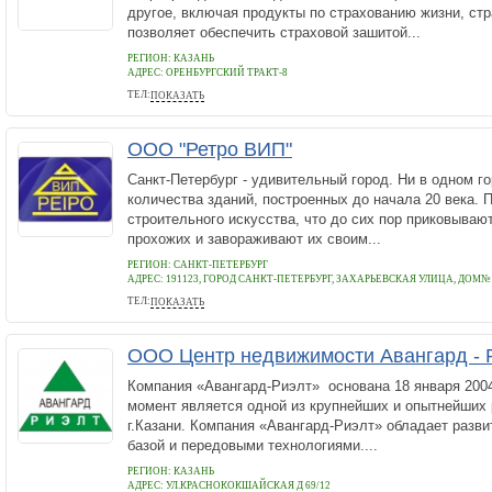
другое, включая продукты по страхованию жизни, стр
позволяет обеспечить страховой зашитой...
РЕГИОН: КАЗАНЬ
АДРЕС:
ОРЕНБУРГСКИЙ ТРАКТ-8
ТЕЛ:
ПОКАЗАТЬ
8-843-5702030
ООО "Ретро ВИП"
Санкт-Петербург - удивительный город. Ни в одном го
количества зданий, построенных до начала 20 века.
строительного искусства, что до сих пор приковываю
прохожих и завораживают их своим...
РЕГИОН: САНКТ-ПЕТЕРБУРГ
АДРЕС:
191123, ГОРОД САНКТ-ПЕТЕРБУРГ, ЗАХАРЬЕВСКАЯ УЛИЦА, ДОМ№
ТЕЛ:
ПОКАЗАТЬ
(812) 579-55-35, (911) 929-65-28
ООО Центр недвижимости Авангард - 
Компания «Авангард-Риэлт» основана 18 января 2004
момент является одной из крупнейших и опытнейших
г.Казани. Компания «Авангард-Риэлт» обладает разв
базой и передовыми технологиями....
РЕГИОН: КАЗАНЬ
АДРЕС:
УЛ.КРАСНОКОКШАЙСКАЯ Д 69/12