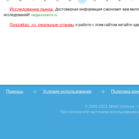
Исследование рынка.
Достоверная информация сэкономит вам милл
исследований!
megaresearch.ru
Goszakaz. ru: реальные отзывы
о работе с этим сайтом читайте зде
Помощь
Условия использования
Политика ко
© 2009-2023, МирСтроек.ру -
При полном или частичном использовании м