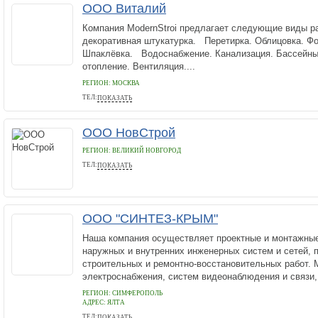
ООО Виталий
Компания ModernStroi предлагает следующие виды 
декоративная штукатурка. Перетирка. Облицовка. Фо
Шпаклёвка. Водоснабжение. Канализация. Бассейны
отопление. Вентиляция....
РЕГИОН: МОСКВА
ТЕЛ:
ПОКАЗАТЬ
8985 127 28 02
ООО НовСтрой
РЕГИОН: ВЕЛИКИЙ НОВГОРОД
ТЕЛ:
ПОКАЗАТЬ
90-99-20
ООО "СИНТЕЗ-КРЫМ"
Наша компания осуществляет проектные и монтажные
наружных и внутренних инженерных систем и сетей, 
строительных и ремонтно-восстановительных работ.
электроснабжения, систем видеонаблюдения и связи,.
РЕГИОН: СИМФЕРОПОЛЬ
АДРЕС:
ЯЛТА
ТЕЛ:
ПОКАЗАТЬ
+79788051107