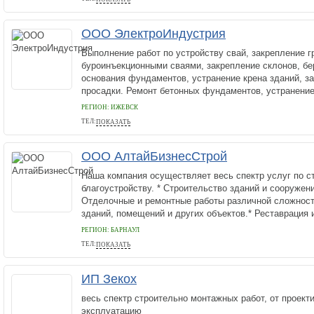
ООО ЭлектроИндустрия
Выполнение работ по устройству свай, закрепление г
буроинъекционными сваями, закрепление склонов, бе
основания фундаментов, устранение крена зданий, з
просадки. Ремонт бетонных фундаментов, устранение 
РЕГИОН: ИЖЕВСК
ТЕЛ:
ПОКАЗАТЬ
89225050340
ООО АлтайБизнесСтрой
Наша компания осуществляет весь спектр услуг по с
благоустройству. * Строительство зданий и сооружен
Отделочные и ремонтные работы различной сложност
зданий, помещений и других объектов.* Реставрация и
РЕГИОН: БАРНАУЛ
ТЕЛ:
ПОКАЗАТЬ
89520006514
ИП Зекох
весь спектр строительно монтажных работ, от проект
эксплуатацию