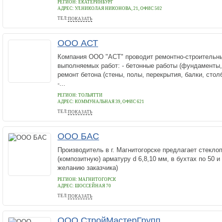
РЕГИОН: ЕКАТЕРИНБУРГ
АДРЕС:
УЛ.НИКОЛАЯ НИКОНОВА, 21, ОФИС 502
ТЕЛ:
ПОКАЗАТЬ
9221961377
ООО АСТ
Компания ООО "АСТ" проводит ремонтно-строительн
выполняемых работ: - бетонные работы (фундаменты, 
ремонт бетона (стены, полы, перекрытия, балки, стол
-...
РЕГИОН: ТОЛЬЯТТИ
АДРЕС:
КОММУНАЛЬНАЯ 39, ОФИС 621
ТЕЛ:
ПОКАЗАТЬ
+7 (987) 440-35-73
ООО БАС
Производитель в г. Магнитогорске предлагает стекло
(композитную) арматуру d 6,8,10 мм, в бухтах по 50 и
желанию заказчика)
РЕГИОН: МАГНИТОГОРСК
АДРЕС:
ШОССЕЙНАЯ 70
ТЕЛ:
ПОКАЗАТЬ
89000930922
ООО СтройМастерГрупп