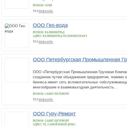
РЕГИОН: СОЧИ
ТЕЛ:
ПОКАЗАТЬ
89002867089
ООО Гео-вода
РЕГИОН: КАЛИНИНГРАД
АДРЕС:
КАЛИНИНГРАД УЛ.СЕНОКОСНАЯ 3
ТЕЛ:
ПОКАЗАТЬ
+7 911 450-65-62
ООО Петербургская Промышленная Гр
ООО «Петербургская Промышленная Грузовая Компан
созданное путем объединения предприятие, помимо 
бизнеса имеет сеть вспомогательных «обслуживающи
многообразие и взаимовыгодная деятельность...
РЕГИОН: САНКТ-ПЕТЕРБУРГ
ТЕЛ:
ПОКАЗАТЬ
89818036889
ООО Гуру-Ремонт
РЕГИОН: САНКТ-ПЕТЕРБУРГ
АДРЕС:
УЛ., САМОЙЛОВОЙ ДОМ 5