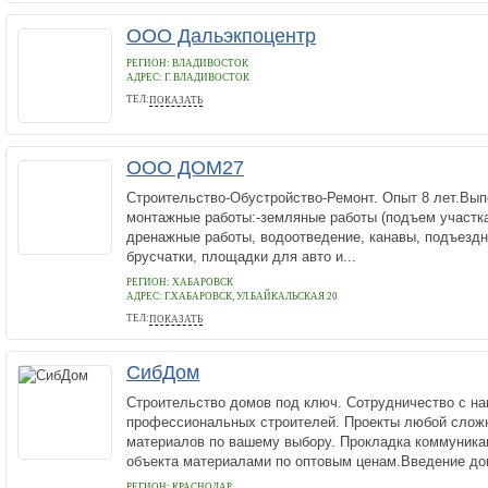
ООО Дальэкпоцентр
РЕГИОН: ВЛАДИВОСТОК
АДРЕС:
Г. ВЛАДИВОСТОК
ТЕЛ:
ПОКАЗАТЬ
(423) 2300-518
ООО ДОМ27
Строительство-Обустройство-Ремонт. Опыт 8 лет.Вып
монтажные работы:-земляные работы (подъем участка
дренажные работы, водоотведение, канавы, подъездн
брусчатки, площадки для авто и...
РЕГИОН: ХАБАРОВСК
АДРЕС:
Г.ХАБАРОВСК, УЛ.БАЙКАЛЬСКАЯ 20
ТЕЛ:
ПОКАЗАТЬ
89244031559
СибДом
Строительство домов под ключ. Сотрудничество с на
профессиональных строителей. Проекты любой слож
материалов по вашему выбору. Прокладка коммуника
объекта материалами по оптовым ценам.Введение дом
РЕГИОН: КРАСНОДАР