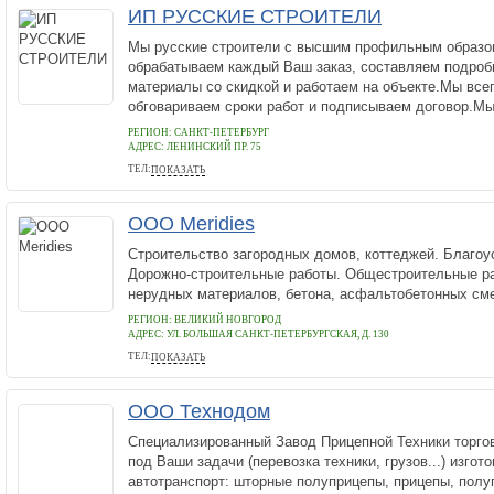
ИП РУССКИЕ СТРОИТЕЛИ
Мы русские строители с высшим профильным образ
обрабатываем каждый Ваш заказ, составляем подроб
материалы со скидкой и работаем на объекте.Мы все
обговариваем сроки работ и подписываем договор.Мы
РЕГИОН: САНКТ-ПЕТЕРБУРГ
АДРЕС:
ЛЕНИНСКИЙ ПР. 75
ТЕЛ:
ПОКАЗАТЬ
+7 (921) 552 63 43
ООО Meridies
Строительство загородных домов, коттеджей. Благоу
Дорожно-строительные работы. Общестроительные р
нерудных материалов, бетона, асфальтобетонных см
РЕГИОН: ВЕЛИКИЙ НОВГОРОД
АДРЕС:
УЛ. БОЛЬШАЯ САНКТ-ПЕТЕРБУРГСКАЯ, Д. 130
ТЕЛ:
ПОКАЗАТЬ
79116211725
ООО Технодом
Специализированный Завод Прицепной Техники торг
под Ваши задачи (перевозка техники, грузов...) изгото
автотранспорт: шторные полуприцепы, прицепы, полу