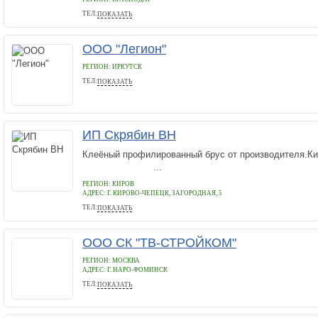
ТЕЛ:
ПОКАЗАТЬ
89884784609
ООО "Легион"
РЕГИОН: ИРКУТСК
ТЕЛ:
ПОКАЗАТЬ
+7(902)515-70-61
ИП Скрябин ВН
Клеёный профилированный брус от прои
...
РЕГИОН: КИРОВ
АДРЕС:
Г. КИРОВО-ЧЕПЕЦК, ЗАГОРОДНАЯ, 5
ТЕЛ:
ПОКАЗАТЬ
89127370066
ООО СК "ТВ-СТРОЙКОМ"
РЕГИОН: МОСКВА
АДРЕС:
Г. НАРО-ФОМИНСК
ТЕЛ:
ПОКАЗАТЬ
8 999 899-57-29