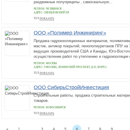
раздвижные полуприцепы , самосвальную...
РЕГИОН: ЧЕЛЯБИНСК
АДРЕС:
СВЕРДЛОВСКИЙ ПР.
ТЕЛ:
ПОКАЗАТЬ
+79822712054
ООО «Полимер Инжиниринг»
Продажа гидроизоляционных материалов, полимочеви
мастик, антикор покрытий, пенополиуретанов ППУ на
ведущих производителей США и Канады, Юго-Восточ
осуществление работ по утеплению и гидроизоляции в
РЕГИОН: МОСКВА
АДРЕС:
Г.МОСКВА, ЛЕНИНСКИЙ ПРОСПЕКТ, Д.42, КОРП.5
ТЕЛ:
ПОКАЗАТЬ
+7(495)729-21-86
ООО СибирьСтройИнвестиция
Строительные работы, продажа строительных матери
товаров.
РЕГИОН: НОВОСИБИРСК
ТЕЛ:
ПОКАЗАТЬ
8 923 157-80-52
«
1
...
3
4
5
6
7
8
9
...