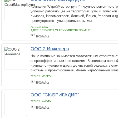
Компания “СтройМастерГрупп” - крупное ремонтно-ст
успешно работающее на территории Тулы и Тульской 
Кимовск, Новомосковск, Донской, Венев, Узловая и д
преимущество - универсальность, мы...
РЕГИОН: ТУЛА
АДРЕС:
Г. КИМОВСК, УЛ. КОММУНИСТИЧЕСКАЯ, 19
ТЕЛ:
ПОКАЗАТЬ
+79606111575
ООО 2 Инженера
Наша компания занимается малоэтажным строительс
энергоэффективным технологиям. Выполняем полный
начиная с нулевого цикла до чистовой отделки, вкл
системы и проектирование. Имеем наработанный штат.
РЕГИОН: МОСКВА
ТЕЛ:
ПОКАЗАТЬ
+7 (495) 740 20 90
ООО "СК-БРИГАДИР"
РЕГИОН: КАЛУГА
ТЕЛ:
ПОКАЗАТЬ
89105442222