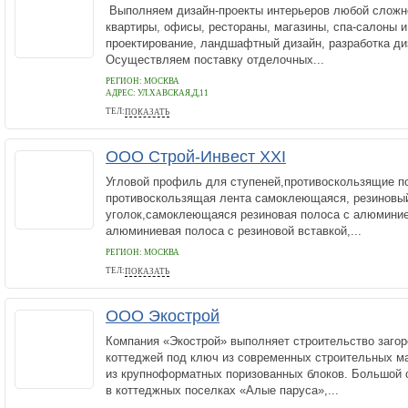
Выполняем дизайн-проекты интерьеров любой сложно
квартиры, офисы, рестораны, магазины, спа-салоны и
проектирование, ландшафтный дизайн, разработка д
Осуществляем поставку отделочных...
РЕГИОН: МОСКВА
АДРЕС:
УЛ.ХАВСКАЯ,Д,11
ТЕЛ:
ПОКАЗАТЬ
8-985-997-64-12
ООО Строй-Инвест XXI
Угловой профиль для ступеней,противоскользящие по
противоскользящая лента самоклеющаяся, резиновы
уголок,самоклеющаяся резиновая полоса с алюминие
алюминиевая полоса с резиновой вставкой,...
РЕГИОН: МОСКВА
ТЕЛ:
ПОКАЗАТЬ
+7 495 133 76 03
ООО Экострой
Компания «Экострой» выполняет строительство заго
коттеджей под ключ из современных строительных ма
из крупноформатных поризованных блоков. Большой 
в коттеджных поселках «Алые паруса»,...