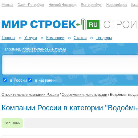
Москва
Санкт-Петербург
Нижний Новгород
Екатеринбург
Новосибирск
Каз
Товары
Услуги
Компании
Статьи
Тендеры
Например,
полиэтиленовые трубы
в России
в названии
Строительные компании России
/
Сооружения, конструкции
/ Водоёмы, пруд
Компании России в категории "Водоёмы
Все, 1066