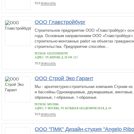
ТЕЛ:
ПОКАЗАТЬ
+79112363001
ООО Главстройбург
Строительное предприятие ООО «Главстройбург» осн
года. Основным направлением ООО «Главстройбург» 
строительно-монтажных работ на объектах гражданс
строительства. Предприятие способно...
РЕГИОН: ЕКАТЕРИНБУРГ
АДРЕС:
УЛ. КИРОВА Д. 28 ОФ. 212
ТЕЛ:
ПОКАЗАТЬ
+79826527102
ООО Строй Эко Гарант
Мы - архитектурно-строительная компания.Строим из
и бассейны.Одномаршевые, двумаршевые, винтовые, 
образные, г-образные, т-образные.
РЕГИОН: МОСКВА
АДРЕС:
Г. МОСКВА, УЛ. БОЛЬШАЯ АКАДЕМИЧЕСКАЯ, Д. 44
ТЕЛ:
ПОКАЗАТЬ
8 800 100-01-43
ООО "ПМК" Дизайн-студия "Angelo Ribo