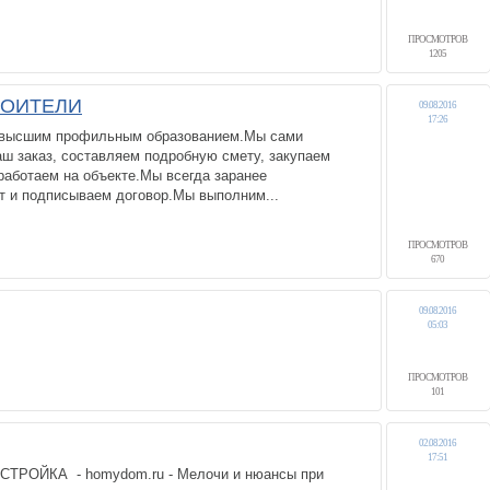
ПРОСМОТРОВ
1205
РОИТЕЛИ
09.08.2016
17:26
с высшим профильным образованием.Мы сами
ш заказ, составляем подробную смету, закупаем
работаем на объекте.Мы всегда заранее
т и подписываем договор.Мы выполним...
ПРОСМОТРОВ
670
09.08.2016
05:03
ПРОСМОТРОВ
101
02.08.2016
17:51
 СТРОЙКА - homydom.ru - Мелочи и нюансы при