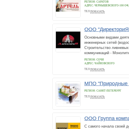
РЕГИОН: САРАТОВ
АДРЕС:
ЧЕРНЫШЕВСКОГО-100 ОФ,
ТЕЛ:
ПОКАЗАТЬ
(8452)70-87-87
ООО "ДиректориЯ
Основными видами деяте
инженерных сетей (водос
Строительство ливневых 
коммуникаций - Монолитн
РЕГИОН: СОЧИ
АДРЕС:
ЧАЙКОВСКОГО
ТЕЛ:
ПОКАЗАТЬ
8(862)225-72-60
МПО "Природные 
РЕГИОН: САНКТ-ПЕТЕРБУРГ
ТЕЛ:
ПОКАЗАТЬ
+7 (981) 719-0634
ООО Группа ком
C самого начала своей 