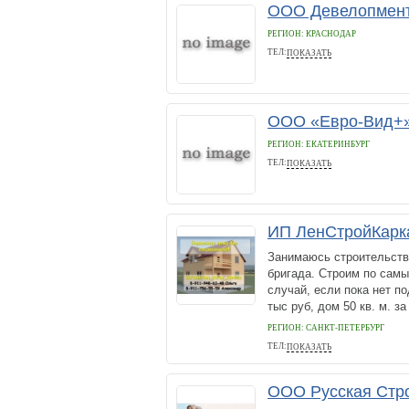
ООО Девелопмен
РЕГИОН: КРАСНОДАР
ТЕЛ:
ПОКАЗАТЬ
(861)279-46-75
ООО «Евро-Вид+
РЕГИОН: ЕКАТЕРИНБУРГ
ТЕЛ:
ПОКАЗАТЬ
89041635133
ИП ЛенСтройКарк
Занимаюсь строительств
бригада. Строим по самым
случай, если пока нет п
тыс руб, дом 50 кв. м. за 
РЕГИОН: САНКТ-ПЕТЕРБУРГ
ТЕЛ:
ПОКАЗАТЬ
8-911-948-63-48
ООО Русская Стр