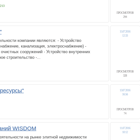
213
ПРОСМОТРОВ
294
"
15.07.2016
12:33
льности компании являются: - Устройство
набжение, канализация, электроснабжение) -
очистных сооружений - Устройство внутренних
ое строительство -...
ПРОСМОТРОВ
328
ресурсы"
13.07.2016
16:56
ПРОСМОТРОВ
74
паний WISDOM
11.07.2016
10:12
деятельности на рынке элитной недвижимости