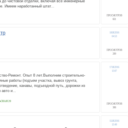
а до чистовой отделки, включая все инженерные
е. Имеем наработанный штат...
ПРОСМОТРОВ
661
тр
18.08.2016
04:53
ПРОСМОТРОВ
289
17.08.2016
13:07
ство-Ремонт. Опыт 8 лет.Выполним строительно-
ные работы (подъем участка, вывоз грунта,
тведение, канавы, подъездной путь, дорожки из
авто и...
ЬСКАЯ 20
ПРОСМОТРОВ
386
15.08.2016
13:49