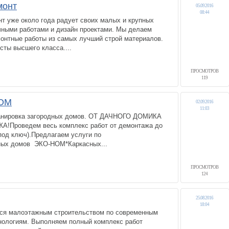
монт
05.09.2016
08:44
т уже около года радует своих малых и крупных
чными работами и дизайн проектами. Мы делаем
монтные работы из самых лучший строй материалов.
сты высшего класса....
ПРОСМОТРОВ
119
ОМ
02.09.2016
11:03
ланировка загородных домов. ОТ ДАЧНОГО ДОМИКА
Проведем весь комплекс работ от демонтажа до
(под ключ).Предлагаем услуги по
ных домов ЭКО-НОМ*Каркасных...
ПРОСМОТРОВ
124
25.08.2016
18:04
ся малоэтажным строительством по современным
ологиям. Выполняем полный комплекс работ