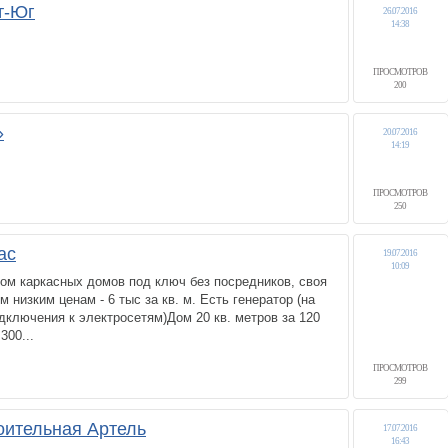
т-Юг
26.07.2016
14:38
ПРОСМОТРОВ
200
»
20.07.2016
14:19
ПРОСМОТРОВ
250
ас
19.07.2016
10:09
ом каркасных домов под ключ без посредников, своя
 низким ценам - 6 тыс за кв. м. Есть генератор (на
одключения к электросетям)Дом 20 кв. метров за 120
300...
ПРОСМОТРОВ
299
оительная Артель
17.07.2016
16:43