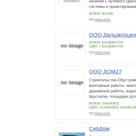
начиная с нулевого цикл
системы и проектировани
РЕГИОН: МОСКВА
ТЕЛ:
ПОКАЗАТЬ
+7 (495) 740 20 90
ООО Дальэкпоцен
РЕГИОН: ВЛАДИВОСТОК
АДРЕС:
Г. ВЛАДИВОСТОК
ТЕЛ:
ПОКАЗАТЬ
(423) 2300-518
ООО ДОМ27
Строительство-Обустрой
монтажные работы:-земля
дренажные работы, водоо
брусчатки, площадки для 
РЕГИОН: ХАБАРОВСК
АДРЕС:
Г.ХАБАРОВСК, УЛ.БАЙКАЛ
ТЕЛ:
ПОКАЗАТЬ
89244031559
СибДом