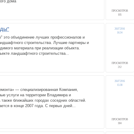
ного дома
ПРОСМОТРОВ
105
ды"
26.07.2016
16:34
" это объединение лучших профессионалов и
андшафтного строительства. Лучшие партнеры и
димого материала при реализации объекта.
ъекте ландшафтного строительства...
ПРОСМОТРОВ
212
26.07.2016
15:38
емонта» — специализированная Компания,
ые услуги на территории Владимира и
 также ближайших городах соседних областей.
ется в конце 2007 года. С первых дней...
ПРОСМОТРОВ
304