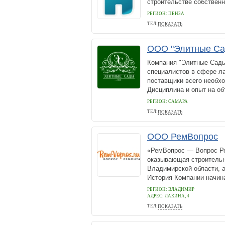
строительстве собствен
РЕГИОН: ПЕНЗА
ТЕЛ:
ПОКАЗАТЬ
89875186996
ООО "Элитные Са
Компания "Элитные Сады
специалистов в сфере л
поставщики всего необхо
Дисциплина и опыт на об
РЕГИОН: САМАРА
ТЕЛ:
ПОКАЗАТЬ
8 927 892-17-22
ООО РемВопрос
«РемВопрос — Вопрос Р
оказывающая строительн
Владимирской области, а
История Компании начина
РЕГИОН: ВЛАДИМИР
АДРЕС:
ЛАКИНА, 4
ТЕЛ:
ПОКАЗАТЬ
8 (4922) 602-966