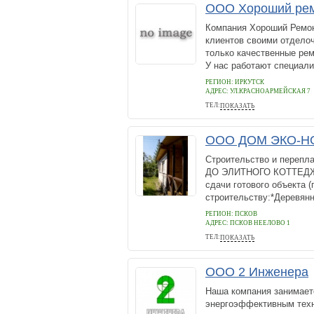
ООО Хороший ре
Компания Хороший Ремон
клиентов своими отдело
только качественные ре
У нас работают специали
РЕГИОН: ИРКУТСК
АДРЕС:
УЛ.КРАСНОАРМЕЙСКАЯ 7
ТЕЛ:
ПОКАЗАТЬ
89247109175
ООО ДОМ ЭКО-Н
Строительство и переп
ДО ЭЛИТНОГО КОТТЕДЖА!
сдачи готового объекта 
строительству:*Деревян
РЕГИОН: ПСКОВ
АДРЕС:
ПСКОВ НЕЕЛОВО 1
ТЕЛ:
ПОКАЗАТЬ
+7 921 503-73-71
ООО 2 Инженера
Наша компания занимает
энергоэффективным техн