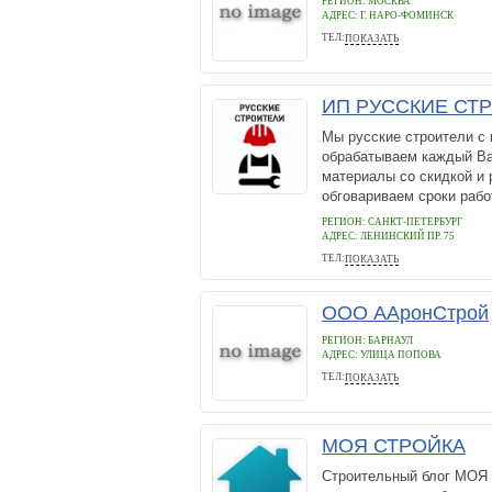
РЕГИОН: МОСКВА
АДРЕС:
Г. НАРО-ФОМИНСК
ТЕЛ:
ПОКАЗАТЬ
8 999 899-57-29
ИП РУССКИЕ СТ
Мы русские строители 
обрабатываем каждый Ва
материалы со скидкой и 
обговариваем сроки рабо
РЕГИОН: САНКТ-ПЕТЕРБУРГ
АДРЕС:
ЛЕНИНСКИЙ ПР. 75
ТЕЛ:
ПОКАЗАТЬ
+7 (921) 552 63 43
ООО ААронСтрой
РЕГИОН: БАРНАУЛ
АДРЕС:
УЛИЦА ПОПОВА
ТЕЛ:
ПОКАЗАТЬ
89832105295
МОЯ СТРОЙКА
Строительный блог МОЯ