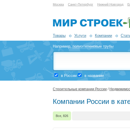
Москва
Санкт-Петербург
Нижний Новгород
Е
Товары
Услуги
Компании
Стат
Например,
полиэтиленовые трубы
в России
в названии
Строительные компании России
/
Недвижимос
Компании России в кат
Все, 826