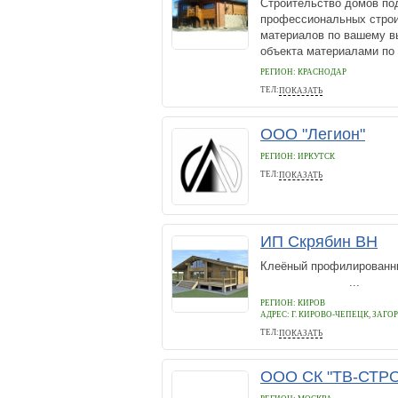
Строительство домов под
профессиональных строи
материалов по вашему в
объекта материалами по 
РЕГИОН: КРАСНОДАР
ТЕЛ:
ПОКАЗАТЬ
89884784609
ООО "Легион"
РЕГИОН: ИРКУТСК
ТЕЛ:
ПОКАЗАТЬ
+7(902)515-70-61
ИП Скрябин ВН
Клеёный профилир
...
РЕГИОН: КИРОВ
АДРЕС:
Г. КИРОВО-ЧЕПЕЦК, ЗАГОР
ТЕЛ:
ПОКАЗАТЬ
89127370066
ООО СК "ТВ-СТР