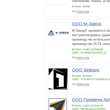
озеленение, газоны, устр
РЕГИОН: ПЕРМЬ
ТЕЛ:
ПОКАЗАТЬ
8 952 651-51-22
ООО М-Завод
М-Завод® занимается пр
быстровозводимых зданий
производстве используе
производства ЛСТК любой
РЕГИОН: САНКТ-ПЕТЕРБУРГ
АДРЕС:
ПР. ЮРИЯ ГАГАРИНА, Д.1
ТЕЛ:
ПОКАЗАТЬ
+7 (812) 426-18-57,
ООО Дефанс
РЕГИОН: МОСКВА
АДРЕС:
УЛ НОВООСТАПОВСКАЯ, Д. 
ТЕЛ:
ПОКАЗАТЬ
+7(977)5202448
ООО Премиум Ав
РЕГИОН: САНКТ-ПЕТЕРБУРГ
АДРЕС:
PREMIUMAVTODOR.RU