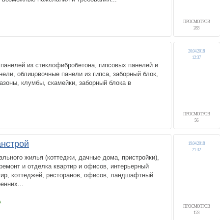
ПРОСМОТРОВ
283
20.04.2018
12:37
панелей из стеклофибробетона, гипсовых панелей и
нели, облицовочные панели из гипса, заборный блок,
вазоны, клумбы, скамейки, заборный блока в
ПРОСМОТРОВ
56
нстрой
19.04.2018
21:32
льного жилья (коттеджи, дачные дома, пристройки),
ремонт и отделка квартир и офисов, интерьерный
тир, коттеджей, ресторанов, офисов, ландшафтный
енних...
А
ПРОСМОТРОВ
123