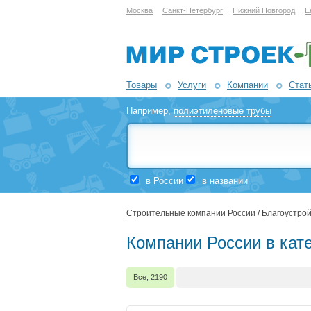
Москва
Санкт-Петербург
Нижний Новгород
Е
Товары
Услуги
Компании
Стат
Например,
полиэтиленовые трубы
в России
в названии
Строительные компании России
/
Благоустрой
Компании России в кате
Все, 2190