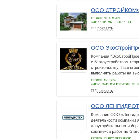
ООО СТРОЙКОМФ
РЕГИОН: ЧЕБОКСАРЫ
АДРЕС:
ПРОМЫШЛЕННАЯ 61
ТЕЛ:
ПОКАЗАТЬ
9877603344
ООО ЭкоСтройПр
Компания "ЭкоСтройПроек
с благоустройством тер
строительству. Наш огро
выполнять работы на выс
РЕГИОН: МОСКВА
АДРЕС:
ПАРК ИМ. ГОРЬКОГО, ЛЕНИ
ТЕЛ:
ПОКАЗАТЬ
+7 495 978-79-08
ООО ЛЕНГИДРО
Компания ООО «Ленгидро
деятельности компании я
дноуглубительных и бере
комплекса работ по благ
РЕГИОН: САНКТ-ПЕТЕРБУРГ