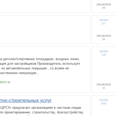
ПРОСМОТРОВ
279
10.05.2018
13:37
ПРОСМОТРОВ
155
10.05.2018
12:09
а детских/спортивных площадках, входных зонах,
ция для застройщиков:Производитель использует
 из автомобильных покрышек , со всеми её
чественное связующее...
ОГО, 60
ПРОСМОТРОВ
10
но-строительных услуг
10.05.2018
08:38
«ЦРСУ» предлагает организациям и частным лицам
по проектированию, строительству, благоустройству,