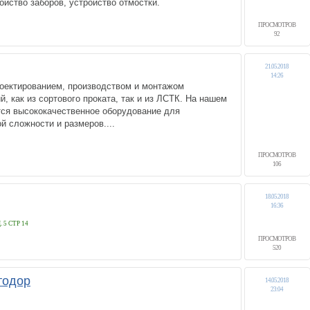
ойство заборов, устройство отмостки.
ПРОСМОТРОВ
92
21.05.2018
14:26
оектированием, производством и монтажом
, как из сортового проката, так и из ЛСТК. На нашем
тся высококачественное оборудование для
 сложности и размеров....
ПРОСМОТРОВ
106
18.05.2018
16:36
5 СТР 14
ПРОСМОТРОВ
520
тодор
14.05.2018
23:04