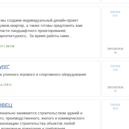
26.04.2018
07:47
 мы создаем индивидуальный дизайн-проект
омов,квартир, а также готовы предложить вам
бласти ландшафтного проектирования,
рхитектурного,. За время работы нами...
/7, КВ.168
ПРОСМОТРОВ
34
упп"
25.04.2018
12:35
а уличного игрового и спортивного оборудования
, СТР.13
ПРОСМОТРОВ
72
ОВЕЦ
23.04.2018
18:53
онально занимается строительством зданий и
о, производственного, жилого и коммерческого
еализацию строительства объектов любой
 возможные пожелания и требования...