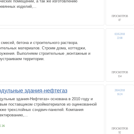
ческих помещений, а так же изготовлению
евянных изделий,...
ПРОСМОТРОВ
87
02.05.2018
22:08
смесей, бетона и строительного раствора.
ительных материалов. Строим дома, коттеджи,
оружения. Выполняем строительные ,монтажные и
оустраиваем территории.
ПРОСМОТРОВ
154
дульные здания-нефтегаз
28.04.2018
16:24
ульные здания-Нефтегаз» основана в 2010 году и
вым поставщиком стройматериалов из оцинкованной
акже трехслойных сэндвич-панелей. Компания
ектированию,...
 26
ПРОСМОТРОВ
92