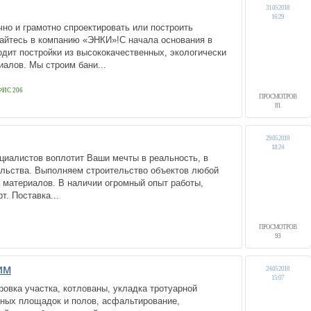
31.05.2018
16:29
но и грамотно спроектировать или построить
йтесь в компанию «ЭНКИ»!С начала основания в
одит постройки из высококачественных, экологически
алов. Мы строим бани...
ОФИС 206
ПРОСМОТРОВ
81
29.05.2018
18:24
циалистов воплотит Ваши мечты в реальность, в
ельства. Выполняем строительство объектов любой
 материалов. В наличии огромный опыт работы,
т. Поставка...
ПРОСМОТРОВ
93
им
24.05.2018
15:07
овка участка, котлованы, укладка тротуарной
нных площадок и полов, асфальтирование,