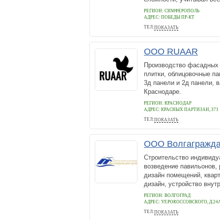
РЕГИОН: СИМФЕРОПОЛЬ
АДРЕС:
ПОБЕДЫ ПР-КТ
ТЕЛ:
ПОКАЗАТЬ
+7 978 934 5 934
ООО RUAAR
Производство фасадных 
плитки, облицовочные па
3д панели и 2д панели, 
Краснодаре.
РЕГИОН: КРАСНОДАР
АДРЕС:
КРАСНЫХ ПАРТИЗАН, 371
ТЕЛ:
ПОКАЗАТЬ
+7 988 368-66-47
ООО Волгагражда
Строительство индивидуа
возведение павильонов, 
дизайн помещений, квар
дизайн, устройство внутр
РЕГИОН: ВОЛГОГРАД
АДРЕС:
УЛ.РОКОССОВСКОГО, Д.24
ТЕЛ:
ПОКАЗАТЬ
+7(905)392-01-02