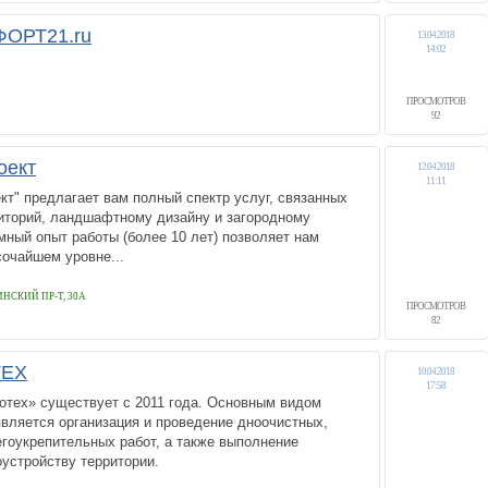
ОРТ21.ru
13.04.2018
14:02
ПРОСМОТРОВ
92
оект
12.04.2018
11:11
т" предлагает вам полный спектр услуг, связанных
риторий, ландшафтному дизайну и загородному
мный опыт работы (более 10 лет) позволяет нам
очайшем уровне...
НСКИЙ ПР-Т, 30А
ПРОСМОТРОВ
82
ТЕХ
10.04.2018
17:58
тех» существует с 2011 года. Основным видом
вляется организация и проведение дноочистных,
гоукрепительных работ, а также выполнение
оустройству территории.