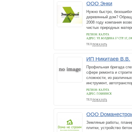
ООО Энки
Нужно быстро, безошибоч
деревянный дом? Обраща
2008 году компания возв
чистых природных матери
РЕГИОН: КАЛУГА
АДРЕС:
УЛ. БОЛДИНА 57 СТР. 1Г., 
ТЕЛ:
ПОКАЗАТЬ
89029334923
ИП Никитаев В.В.
Профильная бригада спе
сфере ремонта и строит
сложности, из различных
инструмент, автотранспор
РЕГИОН: КАЛУГА
АДРЕС:
Г.ОБНИНСК
ТЕЛ:
ПОКАЗАТЬ
+79108684082
ООО Dоманестро
Земляные работы, планир
плитки, устройство бето