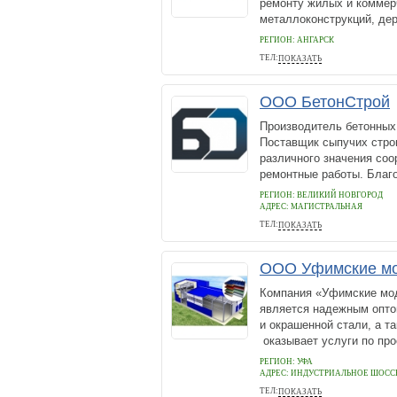
ремонту жилых и коммер
металлоконструкций, дер
РЕГИОН: АНГАРСК
ТЕЛ:
ПОКАЗАТЬ
+79087750688
ООО БетонСтрой
Производитель бетонных 
Поставщик сыпучих стро
различного значения со
ремонтные работы. Благ
РЕГИОН: ВЕЛИКИЙ НОВГОРОД
АДРЕС:
МАГИСТРАЛЬНАЯ
ТЕЛ:
ПОКАЗАТЬ
79816027404
ООО Уфимские мо
Компания «Уфимские мод
является надежным опто
и окрашенной стали, а т
оказывает услуги по про
РЕГИОН: УФА
АДРЕС:
ИНДУСТРИАЛЬНОЕ ШОССЕ
ТЕЛ:
ПОКАЗАТЬ
8 (347) 240-11-40