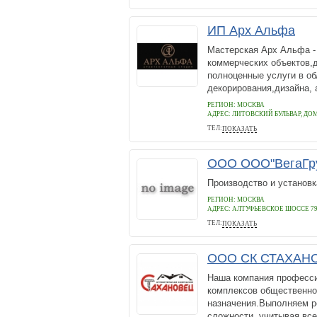
ИП Арх Альфа
Мастерская Арх Альфа -
коммерческих объектов,д
полноценные услуги в о
декорирования,дизайна, а
РЕГИОН: МОСКВА
АДРЕС:
ЛИТОВСКИЙ БУЛЬВАР, ДОМ 9
ТЕЛ:
ПОКАЗАТЬ
+74954106992
ООО ООО"ВегаГр
Производство и установк
РЕГИОН: МОСКВА
АДРЕС:
АЛТУФЬЕВСКОЕ ШОССЕ 79А
ТЕЛ:
ПОКАЗАТЬ
+7 (903) 509-87-66
ООО СК СТАХАН
Наша компания професси
комплексов общественног
назначения.Выполняем р
сложности, учитывая все