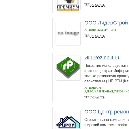
ТЕЛ:
ПОКАЗАТЬ
+79118364399
ООО ЛидерСтрой
РЕГИОН: ЕКАТЕРИНБУРГ
ТЕЛ:
ПОКАЗАТЬ
2904343
ИП Rezinplit.ru
Покрытие используется н
фитнес центрах.Информа
только резиновую крошку
свойствами ( НЕ РТИ )Ка
РЕГИОН: ОРЕЛ
АДРЕС:
НАБЕРЕЖНАЯ ДУБРОВИНСК
ТЕЛ:
ПОКАЗАТЬ
+7(4862)780-111
ООО Центр ремонт
Строительная компания 
широкий комплекс работ 