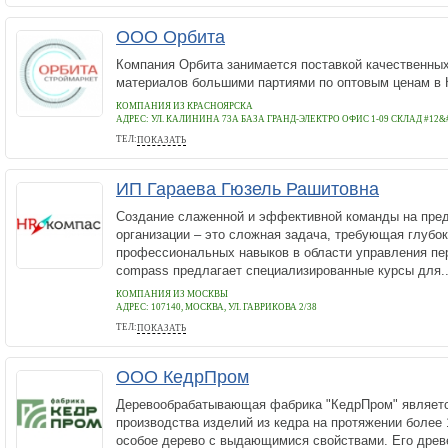
ООО Орбита
Компания Орбита занимается поставкой качественны
материалов большими партиями по оптовым ценам в 
КОМПАНИЯ ИЗ КРАСНОЯРСКА
АДРЕС:
УЛ. КАЛИНИНА 73А БАЗА ГРАНД-ЭЛЕКТРО ОФИС 1-09 СКЛАД #12&#
ТЕЛ:
ПОКАЗАТЬ
+7 (391) 275-49-40
ИП Гараева Гюзель Рашитовна
Создание слаженной и эффективной команды на пред
организации – это сложная задача, требующая глубок
профессиональных навыков в области управления п
compass предлагает специализированные курсы для..
КОМПАНИЯ ИЗ МОСКВЫ
АДРЕС:
107140, МОСКВА, УЛ. ГАВРИКОВА 2/38
ТЕЛ:
ПОКАЗАТЬ
8 800 551-49-18
ООО КедрПром
Деревообрабатывающая фабрика "КедрПром" являет
производства изделий из кедра на протяжении более 
особое дерево с выдающимися свойствами. Его древ