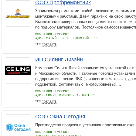
ООО Профремонтник
Занимаемся ремонтами любой сложности, мелкими и 
монтажными работами. Даем гарантию на свою работ
Высококвалифицированные специалисты со стажем от
по подбору материалов. Постоянное самосовершенств
КОМПАНИЯ ИЗ МОСКВЫ
АДРЕС:
МАЛЫЙ НИКОЛОПЕСКОВСКИЙ ПЕР. 8
ТЕЛ:
ПОКАЗАТЬ
+7 (499) 2869183
ИП Силинг Дизайн
Компания Силинг Дизайн занимается установкой натя
и Московской области. Натяжные потолки устанавли
недорогих из пленки ПВХ (глянцевые и матовые), до 
подсветкой, фотопечатью, многоуровневых....
КОМПАНИЯ ИЗ МОСКВЫ
АДРЕС:
ХИМКИ, БИБЛИОТЕЧНАЯ, 16 ОФИС 7
ТЕЛ:
ПОКАЗАТЬ
+7 (495) 532-82-23
ООО Окна Сегодня
Производство продажа и установка пластиковых окон
КОМПАНИЯ ИЗ МОСКВЫ