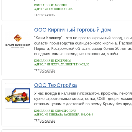
КОМПАНИЯ ИЗ МОСКВЫ
АДРЕС:
УЛ. КУСКОВСКАЯ 20А
ТЕЛ:
ПОКАЗАТЬ
+7(800)100-68-72
ООО Кирпичный торговый дом
"Клим Клинкер" - это не просто кирпичный завод, но 
области производства облицовочного кирпича. Распо
Нерехта, Костромской области, завод более 20 лет ак
внедряет самые последние технологии, чтобы...
КОМПАНИЯ ИЗ КОСТРОМЫ
АДРЕС:
Г. НЕРЕХТА, УЛ. ЭНЕРГЕТИКОВ, 30
ТЕЛ:
ПОКАЗАТЬ
+7(800)333-71-10
ООО ТехСтройка
У нас всегда в наличии гипсокартон, профиль, пенопл
сухие строительные смеси, сетки, OSB, двери, ламин
оптовым ценам с доставкой по всему Крыму без пред
КОМПАНИЯ ИЗ СИМФЕРОПОЛЯ
АДРЕС:
УЛ. ГЕНЕРАЛА ВАСИЛЬЕВА, 30Б, ОФ. 4
ТЕЛ:
ПОКАЗАТЬ
+7 (978) 295-49-95