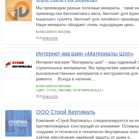
Мы производим разные полезные минералы , такие ка
производства бентонитового мата, бентонит для буре
кошачьего туалета, бентонит для литейного производс
Наши минералы обладают очень подходящие цены...
КОМПАНИЯ ИЗ МОСКВЫ
ТЕЛ:
ПОКАЗАТЬ
+79854298826
Интернет-магазин «Материалы Шоп»
Интернет-магазин "Материалы шоп" – ваш надежный п
строительных материалов. Мы предлагаем широкий а
высококачественных материалов и инструментов для 
ремонта. Всегда в наличии:...
КОМПАНИЯ ИЗ МОСКВЫ
АДРЕС:
127018, Г.МОСКВА, УЛ.ОКТЯБРЬСКАЯ Д.11
ТЕЛ:
ПОКАЗАТЬ
+7 (800) 301-75-89
ООО Строй Вертикаль
Компания «Строй Вертикаль» специализируется на из
противопожарных конструкций из алюминия. Основны
создание эстетически и технически безупречных кон
учётом обеспечения надёжной защиты от дыма и...