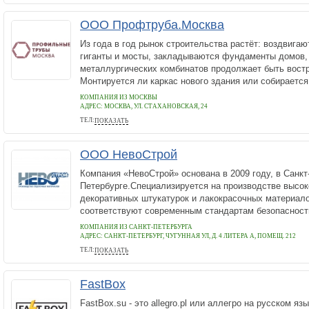
ООО Профтруба.Москва
Из года в год рынок строительства растёт: воздвиг
гиганты и мосты, закладываются фундаменты домов, 
металлургических комбинатов продолжает быть вост
Монтируется ли каркас нового здания или собирается.
КОМПАНИЯ ИЗ МОСКВЫ
АДРЕС:
МОСКВА, УЛ. СТАХАНОВСКАЯ, 24
ТЕЛ:
ПОКАЗАТЬ
+7 (993) 702 60 58
ООО НевоСтрой
Компания «НевоСтрой» основана в 2009 году, в Санкт
Петербурге.Специализируется на производстве высо
декоративных штукатурок и лакокрасочных материало
соответствуют современным стандартам безопасност
КОМПАНИЯ ИЗ САНКТ-ПЕТЕРБУРГА
АДРЕС:
САНКТ-ПЕТЕРБУРГ, ЧУГУННАЯ УЛ, Д. 4 ЛИТЕРА А, ПОМЕЩ. 212
ТЕЛ:
ПОКАЗАТЬ
+78124674587
FastBox
FastBox.su - это allegro.pl или аллегро на русском я