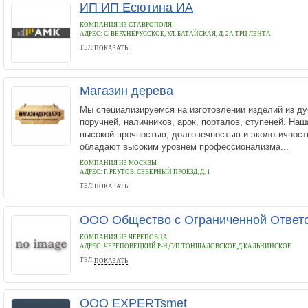
ИП ИП Есютина ИА
КОМПАНИЯ ИЗ СТАВРОПОЛЯ
АДРЕС:
С. ВЕРХНЕРУССКОЕ, УЛ. БАТАЙСКАЯ, Д. 2А ТРЦ ЛЕНТА
ТЕЛ:
ПОКАЗАТЬ
+79383077880
Магазин дерева
Мы специализируемся на изготовлении изделий из ду
поручней, наличников, арок, порталов, ступеней. На
высокой прочностью, долговечностью и экологичнос
обладают высоким уровнем профессионализма...
КОМПАНИЯ ИЗ МОСКВЫ
АДРЕС:
Г. РЕУТОВ, СЕВЕРНЫЙ ПРОЕЗД, Д. 1
ТЕЛ:
ПОКАЗАТЬ
+7(495)943-34-39
ООО Общество с Ограниченной Ответс
КОМПАНИЯ ИЗ ЧЕРЕПОВЦА
АДРЕС:
ЧЕРЕПОВЕЦКИЙ Р-Н,С/П ТОНШАЛОВСКОЕ,Д.КАЛЬНИНСКОЕ
ТЕЛ:
ПОКАЗАТЬ
+79965122724
ООО EXPERTsmet