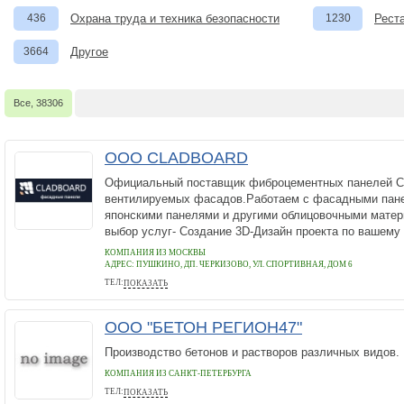
436
Охрана труда и техника безопасности
1230
Рест
3664
Другое
Все, 38306
ООО CLADBOARD
Официальный поставщик фиброцементных панелей
вентилируемых фасадов.Работаем с фасадными панеля
японскими панелями и другими облицовочными мате
выбор услуг- Создание 3D-Дизайн проекта по вашему Т
КОМПАНИЯ ИЗ МОСКВЫ
АДРЕС:
ПУШКИНО, ДП. ЧЕРКИЗОВО, УЛ. СПОРТИВНАЯ, ДОМ 6
ТЕЛ:
ПОКАЗАТЬ
8(495)799-84-01
ООО "БЕТОН РЕГИОН47"
Производство бетонов и растворов различных видов.
КОМПАНИЯ ИЗ САНКТ-ПЕТЕРБУРГА
ТЕЛ:
ПОКАЗАТЬ
+7(812)3427176