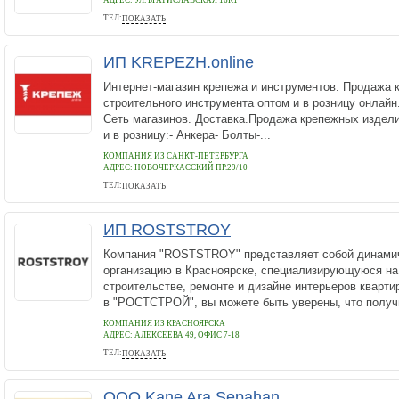
АДРЕС:
УЛ. БРАТИСЛАВСКАЯ 16К1
ТЕЛ:
ПОКАЗАТЬ
+7(499)116-31-95
ИП KREPEZH.online
Интернет-магазин крепежа и инструментов. Продажа 
строительного инструмента оптом и в розницу онлай
Сеть магазинов. Доставка.Продажа крепежных издели
и в розницу:- Анкера- Болты-...
КОМПАНИЯ ИЗ САНКТ-ПЕТЕРБУРГА
АДРЕС:
НОВОЧЕРКАССКИЙ ПР.29/10
ТЕЛ:
ПОКАЗАТЬ
8-981-967-66-88
ИП ROSTSTROY
Компания "ROSTSTROY" представляет собой динам
организацию в Красноярске, специализирующуюся н
строительстве, ремонте и дизайне интерьеров кварти
в "РОСТСТРОЙ", вы можете быть уверены, что получи
КОМПАНИЯ ИЗ КРАСНОЯРСКА
АДРЕС:
АЛЕКСЕЕВА 49, ОФИС 7-18
ТЕЛ:
ПОКАЗАТЬ
+7 (391) 289 58 95
ООО Kane Ara Sepahan