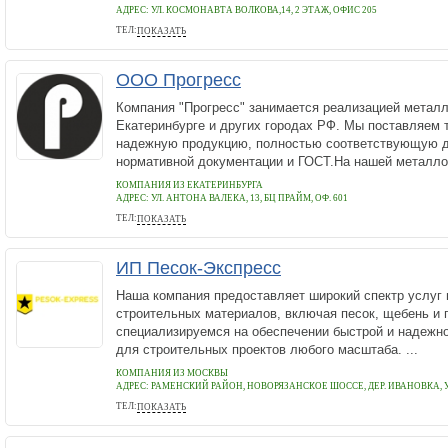
АДРЕС:
УЛ. КОСМОНАВТА ВОЛКОВА,14, 2 ЭТАЖ, ОФИС 205
ТЕЛ:
ПОКАЗАТЬ
8 (495) 927-95-47
ООО Прогресс
Компания "Прогресс" занимается реализацией металл
Екатеринбурге и других городах РФ. Мы поставляем 
надежную продукцию, полностью соответствующую 
нормативной документации и ГОСТ.На нашей металлоб
КОМПАНИЯ ИЗ ЕКАТЕРИНБУРГА
АДРЕС:
УЛ. АНТОНА ВАЛЕКА, 13, БЦ ПРАЙМ, ОФ. 601
ТЕЛ:
ПОКАЗАТЬ
8 (800) 101-80-25, 8 (343) 227-50-25
ИП Песок-Экспресс
Наша компания предоставляет широкий спектр услуг 
строительных материалов, включая песок, щебень и 
специализируемся на обеспечении быстрой и надежн
для строительных проектов любого масштаба. ...
КОМПАНИЯ ИЗ МОСКВЫ
АДРЕС:
РАМЕНСКИЙ РАЙОН, НОВОРЯЗАНСКОЕ ШОССЕ, ДЕР. ИВАНОВКА, У
ТЕЛ:
ПОКАЗАТЬ
+7 (903) 206-80-08