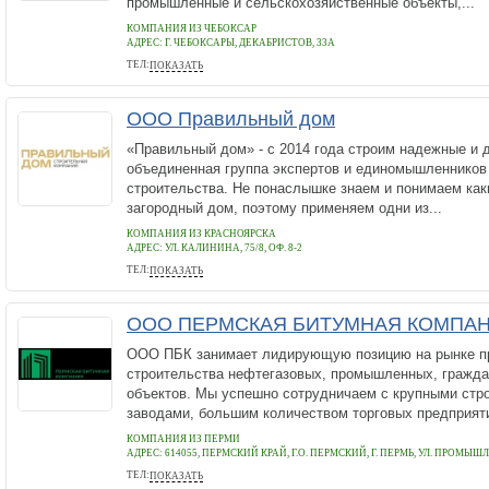
промышленные и сельскохозяйственные объекты,...
КОМПАНИЯ ИЗ ЧЕБОКСАР
АДРЕС:
Г. ЧЕБОКСАРЫ, ДЕКАБРИСТОВ, 33А
ТЕЛ:
ПОКАЗАТЬ
+78352709085
ООО Правильный дом
«Правильный дом» - с 2014 года строим надежные и
объединенная группа экспертов и единомышленников
строительства. Не понаслышке знаем и понимаем ка
загородный дом, поэтому применяем одни из...
КОМПАНИЯ ИЗ КРАСНОЯРСКА
АДРЕС:
УЛ. КАЛИНИНА, 75/8, ОФ. 8-2
ТЕЛ:
ПОКАЗАТЬ
+7 (391) 214-73-73
ООО ПЕРМСКАЯ БИТУМНАЯ КОМПА
ООО ПБК занимает лидирующую позицию на рынке п
строительства нефтегазовых, промышленных, гражда
объектов. Мы успешно сотрудничаем с крупными стр
заводами, большим количеством торговых предприятий
КОМПАНИЯ ИЗ ПЕРМИ
АДРЕС:
614055, ПЕРМСКИЙ КРАЙ, Г.О. ПЕРМСКИЙ, Г. ПЕРМЬ, УЛ. ПРОМЫШЛЕН
ТЕЛ:
ПОКАЗАТЬ
88007773693