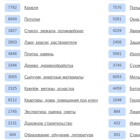
7762
Кровля
7570
Полы
6640
Потолки
5261
Окна
1827
Стекло, зеркала, поликарбонат
4229
Двер
2803
Лаки, краски, растворители
2456
Защи
4846
Плитка, камень
5501
Изол
3346
Дерево, деревообработка
3745
Сухи
3055
Сыпучие, инертные материалы
6053
Мета
2325
Крепёж, метизы, оснастка
4459
Бето
6212
Квартиры, дома, помещения под ключ
1048
Геод
1745
Экспертиза, оценка, сметы
884
Лице
2131
Дорожное строительство
422
Инвес
404
Образование, обучение, литература
501
Стан