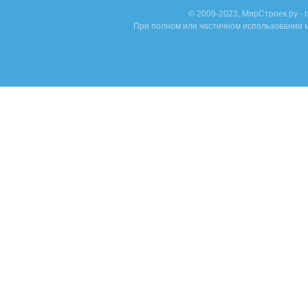
© 2009-2023, МирСтроек.ру -
При полном или частичном использовании м