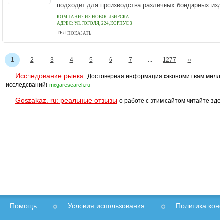
подходит для производства различных бондарных изд
КОМПАНИЯ ИЗ НОВОСИБИРСКА
АДРЕС:
УЛ. ГОГОЛЯ, 224, КОРПУС 3
ТЕЛ:
ПОКАЗАТЬ
+7(383) 227-97-84
1
2
3
4
5
6
7
...
1277
»
Исследование рынка.
Достоверная информация сэкономит вам милл
исследований!
megaresearch.ru
Goszakaz. ru: реальные отзывы
о работе с этим сайтом читайте зде
Помощь
Условия использования
Политика ко