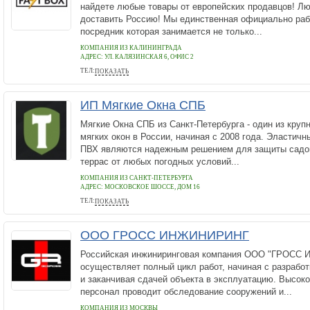
найдете любые товары от европейских продавцов! Л
доставить Россию! Мы единственная официально ра
посредник которая занимается не только...
КОМПАНИЯ ИЗ КАЛИНИНГРАДА
АДРЕС:
УЛ. КАЛЯЗИНСКАЯ 6, ОФИС 2
ТЕЛ:
ПОКАЗАТЬ
88007008974, 8(4012)335516, 89097777529
ИП Мягкие Окна СПБ
Мягкие Окна СПБ из Санкт-Петербурга - один из кру
мягких окон в России, начиная с 2008 года. Эластич
ПВХ являются надежным решением для защиты садов
террас от любых погодных условий...
КОМПАНИЯ ИЗ САНКТ-ПЕТЕРБУРГА
АДРЕС:
МОСКОВСКОЕ ШОССЕ, ДОМ 16
ТЕЛ:
ПОКАЗАТЬ
+7 (812) 602-75-78
ООО ГРОСС ИНЖИНИРИНГ
Российская инжиниринговая компания ООО "ГРОСС
осуществляет полный цикл работ, начиная с разработ
и заканчивая сдачей объекта в эксплуатацию. Высо
персонал проводит обследование сооружений и...
КОМПАНИЯ ИЗ МОСКВЫ