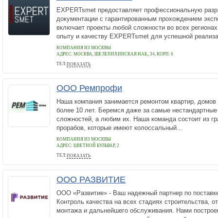
EXPERTsmet предоставляет профессиональную разр
документации с гарантированным прохождением эксп
включает проекты любой сложности во всех регионах
опыту и качеству EXPERTsmet для успешной реализа
КОМПАНИЯ ИЗ МОСКВЫ
АДРЕС:
МОСКВА, ШЕЛЕПИХИНСКАЯ НАБ., 34, КОРП. 6
ТЕЛ:
ПОКАЗАТЬ
88003008772
ООО Ремпрофи
Наша компания занимается ремонтом квартир, домов
более 10 лет. Беремся даже за самые нестандартные
сложностей, а любим их. Наша команда состоит из г
прорабов, которые имеют колоссальный...
КОМПАНИЯ ИЗ МОСКВЫ
АДРЕС:
ЦВЕТНОЙ БУЛЬВАР, 2
ТЕЛ:
ПОКАЗАТЬ
+7 (958) 111-92-23
ООО РАЗВИТИЕ
ООО «Развитие» - Ваш надежный партнер по поставке
Контроль качества на всех стадиях строительства, о
монтажа и дальнейшего обслуживания. Нами постро