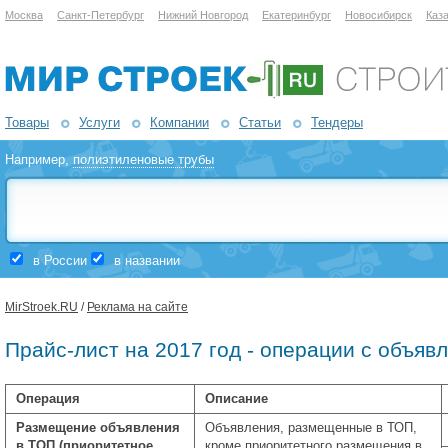
Москва
Санкт-Петербург
Нижний Новгород
Екатеринбург
Новосибирск
Каз
Товары
Услуги
Компании
Статьи
Тендеры
Например,
полиэтиленовые трубы
в России
в названии
MirStroek.RU
/
Реклама на сайте
Прайс-лист на 2017 год - операции с объяв
Операция
Описание
Размещение объявления
Объявления, размещенные в ТОП,
в ТОП (приоритетное
кроме приоритетного размещения в