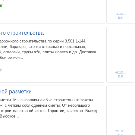
Н"
13.12.2011
16:54
о строительства
рожного строительства по серии 3.501.1-144,
 лотки, бордюры, стенки откосные и портальные,
, оголовки, трубы ж/б, плиты кювета и др. Доставка
бой регион...
У
09.12.2011
10:36
ой разметки
метки. Мы выполним любые строительные заказы
ок, с четким соблюдением сметы. От небольшого
 строительства объектов. Гарантии, качество. Выезд
 Высокое...
22.11.2011