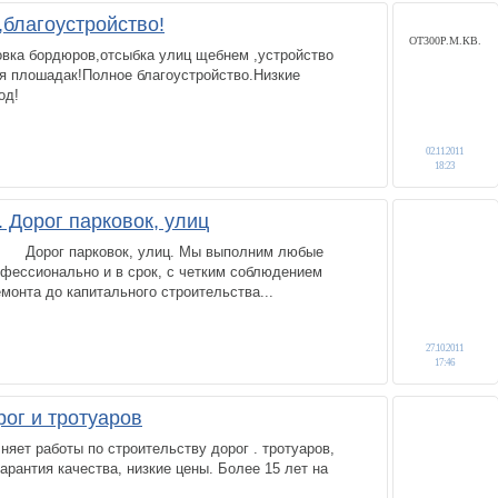
благоустройство!
ОТ300Р.М.КВ.
овка бордюров,отсыбка улиц щебнем ,устройство
ия плошадак!Полное благоустройство.Низкие
од!
02.11.2011
18:23
 Дорог парковок, улиц
рог парковок, улиц. Мы выполним любые
офессионально и в срок, с четким соблюдением
монта до капитального строительства...
27.10.2011
17:46
рог и тротуаров
ет работы по строительству дорог . тротуаров,
арантия качества, низкие цены. Более 15 лет на