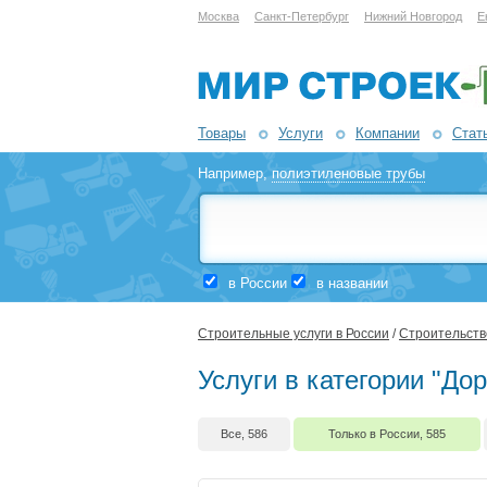
Москва
Санкт-Петербург
Нижний Новгород
Е
Товары
Услуги
Компании
Стат
Например,
полиэтиленовые трубы
в России
в названии
Строительные услуги в России
/
Строительств
Услуги в категории "До
Все, 586
Только в России, 585