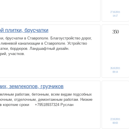
27.10.2011
14:17
й плитки, брусчатки
350
ки, брусчатки в Ставрополе. Благоустройство дорог,
, ливневой канализации в Ставрополе. Устройство
чатки, бордюров. Ландшафтный дизайн.
рий, участков.
26.10.2011
09:14
их, землекопов, грузчиков
емляным работам, бетонным, всем видам подсобных
узочным, отделочным, демонтажным работам. Низкие
о в короткие сроки +79518937324 Руслан
22.10.2011
00:03