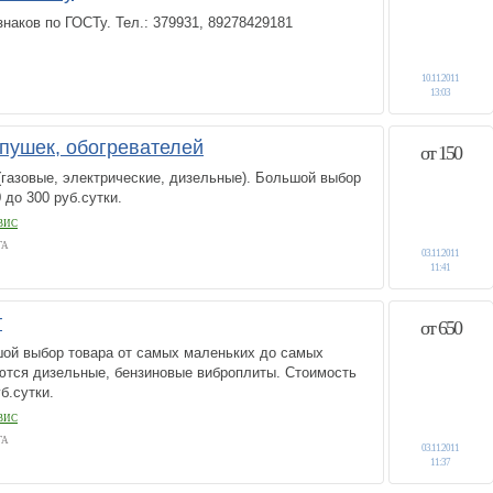
наков по ГОСТу. Тел.: 379931, 89278429181
10.11.2011
13:03
пушек, обогревателей
от 150
газовые, электрические, дизельные). Большой выбор
 до 300 руб.сутки.
ВИС
ГА
03.11.2011
11:41
т
от 650
шой выбор товара от самых маленьких до самых
ются дизельные, бензиновые виброплиты. Стоимость
0 руб.сутки.
ВИС
ГА
03.11.2011
11:37