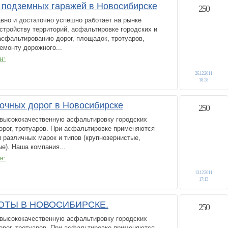
подземных гаражей в Новосибирске
250
вно и достаточно успешно работает на рынке
устройству территорий, асфальтировке городских и
асфальтированию дорог, площадок, тротуаров,
емонту дорожного...
Н"
26.12.2011
18:28
очных дорог в Новосибирске
250
высококачественную асфальтировку городских
орог, тротуаров. При асфальтировке применяются
различных марок и типов (крупнозернистые,
е). Наша компания...
Н"
13.12.2011
17:13
ТЫ В НОВОСИБИРСКЕ.
250
высококачественную асфальтировку городских
орог, тротуаров. При асфальтировке применяются