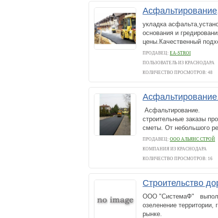
Асфальтирование,
укладка асфальта,устан
основания и гредирован
цены.Качественный подх
ПРОДАВЕЦ:
EA-STROI
ПОЛЬЗОВАТЕЛЬ ИЗ КРАСНОДАРА
КОЛИЧЕСТВО ПРОСМОТРОВ: 48
Асфальтирование.
Асфальтирование. До
строительные заказы пр
сметы. От небольшого ре
ПРОДАВЕЦ:
ООО АЛЬЯНС СТРОЙ
КОМПАНИЯ ИЗ КРАСНОДАРА
КОЛИЧЕСТВО ПРОСМОТРОВ: 16
Строительство до
ООО "СистемаФ" выполня
озеленение территории, г
рынке.