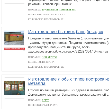
рекламы -контейнеры -малые...
ПРОДАВЕЦ:
ТРУДНЕВ ПАВЕЛ ДМИТРИЕВИЧ
ПОЛЬЗОВАТЕЛЬ ИЗ КРАСНОЯРСКА
КОЛИЧЕСТВО ПРОСМОТРОВ: 321
Изготовление бытовок,бань,беседок
Продаем и изготавливаем бытовки (строительные, дач
туалеты, будки для собак. Продажа пиломатериала (
производство),пол,имитация бруса, блок-
хаус,евровагонка,брусок.тел.+79128273347 Вячеслав
ПРОДАВЕЦ:
ООО АТРИУМ
КОМПАНИЯ ИЗ КИРОВА
КОЛИЧЕСТВО ПРОСМОТРОВ: 213
Изготовление любых типов построек и
металла
Строим по вашим размерам, из дерева и металла люб
Демократичные цены. Выполняем заказы различной с
ПРОДАВЕЦ:
АРТУР
ПОЛЬЗОВАТЕЛЬ ИЗ КАЛУГИ