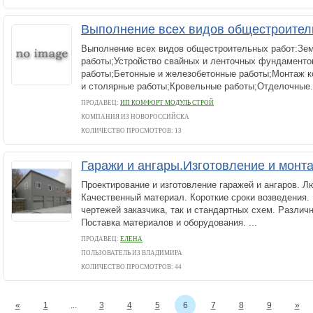
Выполнение всех видов общестроител
Выполнение всех видов общестроительных работ:Зе
работы;Устройство свайных и ленточных фундамент
работы;Бетонные и железобетонные работы;Монтаж к
и столярные работы;Кровельные работы;Отделочные.
ПРОДАВЕЦ:
ИП КОМФОРТ МОДУЛЬ СТРОЙ
КОМПАНИЯ ИЗ НОВОРОССИЙСКА
КОЛИЧЕСТВО ПРОСМОТРОВ: 13
Гаражи и ангары.Изготовление и монта
Проектирование и изготовление гаражей и ангаров. Л
Качественный материал. Короткие сроки возведения.
чертежей заказчика, так и стандартных схем. Различ
Поставка материалов и оборудования. ...
ПРОДАВЕЦ:
ЕЛЕНА
ПОЛЬЗОВАТЕЛЬ ИЗ ВЛАДИМИРА
КОЛИЧЕСТВО ПРОСМОТРОВ: 44
«
1
...
3
4
5
6
7
8
9
»