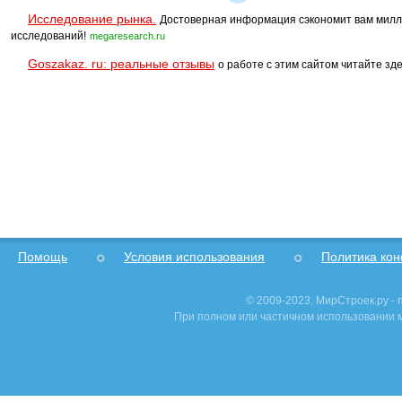
Исследование рынка.
Достоверная информация сэкономит вам милл
исследований!
megaresearch.ru
Goszakaz. ru: реальные отзывы
о работе с этим сайтом читайте зде
Помощь
Условия использования
Политика ко
© 2009-2023, МирСтроек.ру -
При полном или частичном использовании м