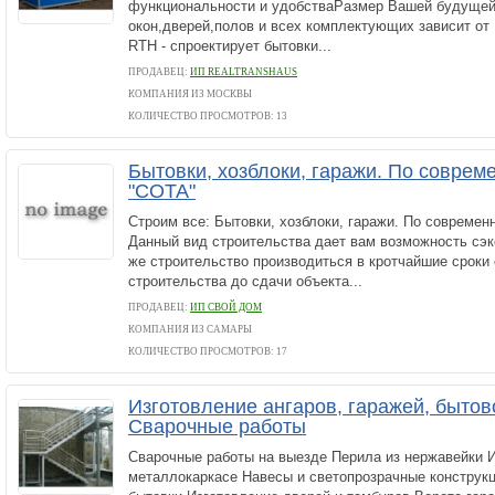
функциональности и удобстваРазмер Вашей будущей
окон,дверей,полов и всех комплектующих зависит 
RTH - спроектирует бытовки...
ПРОДАВЕЦ:
ИП REALTRANSHAUS
КОМПАНИЯ ИЗ МОСКВЫ
КОЛИЧЕСТВО ПРОСМОТРОВ: 13
Бытовки, хозблоки, гаражи. По соврем
"СОТА"
Строим все: Бытовки, хозблоки, гаражи. По современ
Данный вид строительства дает вам возможность сэк
же строительство производиться в кротчайшие сроки
строительства до сдачи объекта...
ПРОДАВЕЦ:
ИП СВОЙ ДОМ
КОМПАНИЯ ИЗ САМАРЫ
КОЛИЧЕСТВО ПРОСМОТРОВ: 17
Изготовление ангаров, гаражей, бытов
Сварочные работы
Сварочные работы на выезде Перила из нержавейки И
металлокаркасе Навесы и светопрозрачные конструкц