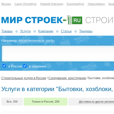
Москва
Санкт-Петербург
Нижний Новгород
Екатеринбург
Новосибирск
Каз
Товары
Услуги
Компании
Статьи
Тендеры
Например,
полиэтиленовые трубы
в России
в названии
Строительные услуги в России
/
Сооружения, конструкции
/ Бытовки, хозблок
Услуги в категории "Бытовки, хозблоки,
Все, 259
Только в России, 259
Доставка из других регионо