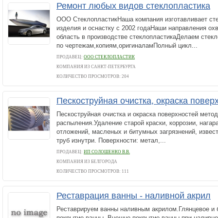
Ремонт любых видов стеклопластика
ООО СтеклопластикНаша компания изготавливает ст
изделия и оснастку с 2002 годаНаши направления о
область в производстве стеклопластикаДелаем стек
по чертежам,копиям,оригиналамПолный цикл...
ПРОДАВЕЦ:
ООО СТЕКЛОПЛАСТИК
КОМПАНИЯ ИЗ САНКТ-ПЕТЕРБУРГА
КОЛИЧЕСТВО ПРОСМОТРОВ: 204
Пескоструйная очистка, окраска повер
Пескоструйная очистка и окраска поверхностей мето
распыления.Удаление старой краски, коррозии, нагар
отложений, масленых и битумных загрязнений, извест
труб изнутри. Поверхности: метал,...
ПРОДАВЕЦ:
ИП СОЛОШЕНКО В.В.
КОМПАНИЯ ИЗ БЕЛГОРОДА
КОЛИЧЕСТВО ПРОСМОТРОВ: 111
Реставрация ванны - наливной акрил
Реставрируем ванны наливным акрилом.Глянцевое и 
покрытие ванны. Внешне покрытие ванны при наливно