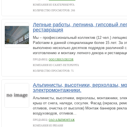
КОМПАНИЯ ИЗ ЕКАТЕРИНБУРГА
КОЛИЧЕСТВО ПРОСМОТРОВ: 266
Лепные работы, лепнина, гипсовый ле
реставрация
Мы – профессиональный коллектив (12 чел.) лепщико
Работаем в данной специализации более 15 лет. За э
выполнено несколько десятков подрядов различной 
изготовлению и монтажу лепного декора и реставрации
ПРОДАВЕЦ:
ООО URSUS DECOR
КОМПАНИЯ ИЗ САНКТ-ПЕТЕРБУРГА
КОЛИЧЕСТВО ПРОСМОТРОВ: 75
Альпинисты, высотники, верхолазы, м
электромонтажники.
Альпинисты, высотники, верхолазы, монтажники, эле
крыш от снега, наледи, сосулек. Фасад (окраска, рем
отливов, очистка от высолов) Монтаж баннеров рекла
воздуховодов, отливов...
ПРОДАВЕЦ:
ОАО АЛЬПМОНТАЖ
КОМПАНИЯ ИЗ РЯЗАНИ