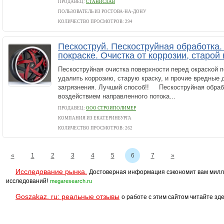
ПРОДАВЕЦ:
СТАНИСЛАВ
ПОЛЬЗОВАТЕЛЬ ИЗ РОСТОВА-НА-ДОНУ
КОЛИЧЕСТВО ПРОСМОТРОВ: 294
Пескоструй. Пескоструйная обработка.
покраске. Очистка от коррозии, старой 
Пескоструйная очистка поверхности перед окраской 
удалить коррозию, старую краску, и прочие вредные 
загрязнения. Лучший способ!! Пескоструйная обраб
воздействием направленного потока...
ПРОДАВЕЦ:
ООО СТРОИПОЛИМЕР
КОМПАНИЯ ИЗ ЕКАТЕРИНБУРГА
КОЛИЧЕСТВО ПРОСМОТРОВ: 262
«
1
2
3
4
5
6
7
»
Исследование рынка.
Достоверная информация сэкономит вам милл
исследований!
megaresearch.ru
Goszakaz. ru: реальные отзывы
о работе с этим сайтом читайте зде