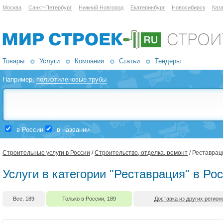
Москва
Санкт-Петербург
Нижний Новгород
Екатеринбург
Новосибирск
Каз
Товары
Услуги
Компании
Статьи
Тендеры
Например,
полиэтиленовые трубы
в России
в названии
Строительные услуги в России
/
Строительство, отделка, ремонт
/ Реставрац
Услуги в категории "Реставрация" в Ро
Все, 189
Только в России, 189
Доставка из других регионо