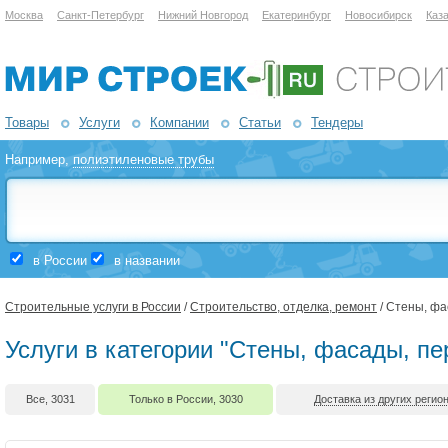
Москва
Санкт-Петербург
Нижний Новгород
Екатеринбург
Новосибирск
Каз
Товары
Услуги
Компании
Статьи
Тендеры
Например,
полиэтиленовые трубы
в России
в названии
Строительные услуги в России
/
Строительство, отделка, ремонт
/ Стены, фа
Услуги в категории "Стены, фасады, пе
Все, 3031
Только в России, 3030
Доставка из других регион