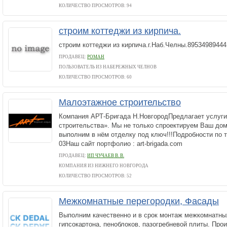
КОЛИЧЕСТВО ПРОСМОТРОВ: 94
строим коттеджи из кирпича.
строим коттеджи из кирпича.г.Наб.Челны.89534989444
ПРОДАВЕЦ:
РОМАН
ПОЛЬЗОВАТЕЛЬ ИЗ НАБЕРЕЖНЫХ ЧЕЛНОВ
КОЛИЧЕСТВО ПРОСМОТРОВ: 60
Малоэтажное строительство
Компания АРТ-Бригада Н.НовгородПредлагает услуг
строительства». Мы не только спроектируем Ваш дом,
выполним в нём отделку под ключ!!!Подробности по т
03Наш сайт портфолио : art-brigada.com
ПРОДАВЕЦ:
ИП ЧУЧАЕВ В. В.
КОМПАНИЯ ИЗ НИЖНЕГО НОВГОРОДА
КОЛИЧЕСТВО ПРОСМОТРОВ: 52
Межкомнатные перегородки, Фасады
Выполним качественно и в срок монтаж межкомнатны
гипсокартона, пеноблоков, пазогребневой плиты. Пр