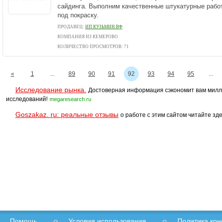
сайдинга. Выполним качественные штукатурные рабо
под покраску.
ПРОДАВЕЦ:
ИП КУЗЬМИН ВФ
КОМПАНИЯ ИЗ КЕМЕРОВО
КОЛИЧЕСТВО ПРОСМОТРОВ: 71
«
1
...
89
90
91
92
93
94
95
...
Исследование рынка.
Достоверная информация сэкономит вам милл
исследований!
megaresearch.ru
Goszakaz. ru: реальные отзывы
о работе с этим сайтом читайте зде
Помощь
Условия использования
Политика ко