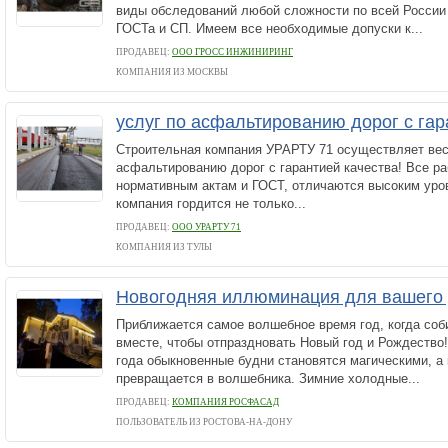
виды обследований любой сложности по всей России
ГОСТа и СП. Имеем все необходимые допуски к...
ПРОДАВЕЦ:
ООО ГРОСС ИНЖИНИРИНГ
КОМПАНИЯ ИЗ МОСКВЫ
услуг по асфальтированию дорог с гар
Строительная компания УРАРТУ 71 осуществляет весь
асфальтированию дорог с гарантией качества! Все р
нормативным актам и ГОСТ, отличаются высоким уро
компания гордится не только...
ПРОДАВЕЦ:
ООО УРАРТУ 71
КОМПАНИЯ ИЗ ТУЛЫ
Новогодняя иллюминация для вашего 
Приближается самое волшебное время год, когда соб
вместе, чтобы отпраздновать Новый год и Рождество
года обыкновенные будни становятся магическими, а
превращается в волшебника. Зимние холодные...
ПРОДАВЕЦ:
КОМПАНИЯ РОСФАСАД
ПОЛЬЗОВАТЕЛЬ ИЗ РОСТОВА-НА-ДОНУ