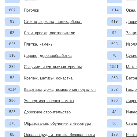
807
Потолки
1014
Окна,
93
Стекло, зеркала, поликарбонат
419
Двери
92
Лаки, краски, растворители
92
Защит
825
Плитка, камень
593
Изоля
310
Дерево, деревообработка
70
Сухие
282
Сыпучие, инертные материалы
1551
Метал
53
Крепёж, метизы, оснастка
350
Бетон
4214
Квартиры, дома, помещения под ключ
252
Геоде
890
Экспертиза, оценка, сметы
820
Лицен
585
Дорожное строительство
48
Инвес
178
Образование, обучение, литература
36
Станд
65
Охрана труда и техника безопасности
189
Реста