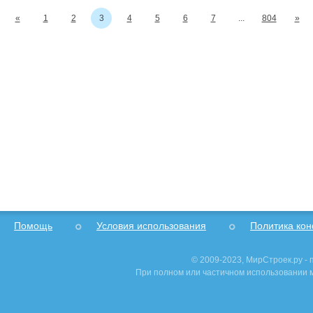
«
1
2
3
4
5
6
7
...
804
»
Исследование рынка.
Достоверная информация сэкономит вам милл
исследований!
megaresearch.ru
Goszakaz. ru: реальные отзывы
о работе с этим сайтом читайте зде
Помощь
Условия использования
Политика ко
© 2009-2023, МирСтроек.ру -
При полном или частичном использовании м