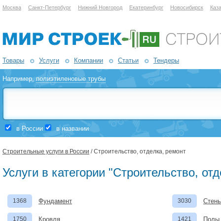
Москва
Санкт-Петербург
Нижний Новгород
Екатеринбург
Новосибирск
Каз
Товары
Услуги
Компании
Статьи
Тендеры
Например,
полиэтиленовые трубы
в России
в названии
Строительные услуги в России
/ Строительство, отделка, ремонт
Услуги в категории "Строительство, отд
1368
Фундамент
3030
Стены
1750
Кровля
1421
Полы