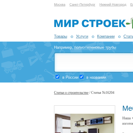
Москва
Санкт-Петербург
Нижний Новгород
Е
Товары
Услуги
Компании
Стат
Например,
полиэтиленовые трубы
в России
в названии
Статьи о строительстве
/ Статья №16204
Ме
Наша Ф
изгото