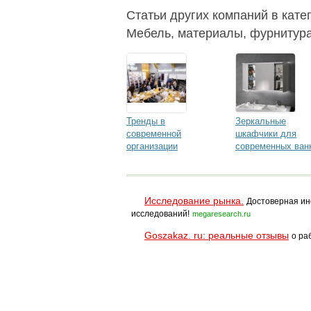
Статьи других компаний в кате
Мебель, материалы, фурнитура
Тренды в
Зеркальные
современной
шкафчики для
организации
современных ван
пространства и
комнат
оборудования кухни
Исследование рынка.
Достоверная ин
исследований!
megaresearch.ru
Goszakaz. ru: реальные отзывы
о ра