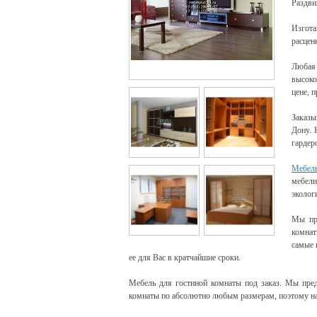
Раздви
Изгота
расцен
Люба
высоко
цене, 
Заказы
Дону. 
гардер
Мебель
мебел
эколог
Мы пре
комнат
самые 
ее для Вас в кратчайшие сроки.
Мебель для гостиной комнаты под заказ. Мы пред
комнаты по абсолютно любым размерам, поэтому на