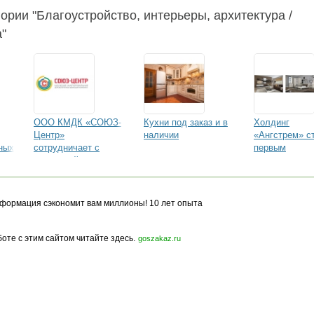
гории "Благоустройство, интерьеры, архитектура /
"
ООО КМДК «СОЮЗ-
Кухни под заказ и в
Холдинг
Центр»
наличии
«Ангстрем» с
ных
сотрудничает с
первым
компанией
производител
«Шаттдекор» в
мебели,
разработке декоров
получившим
диплом
формация сэкономит вам миллионы! 10 лет опыта
программы
«Российское
качество»
боте с этим сайтом читайте здесь.
goszakaz.ru