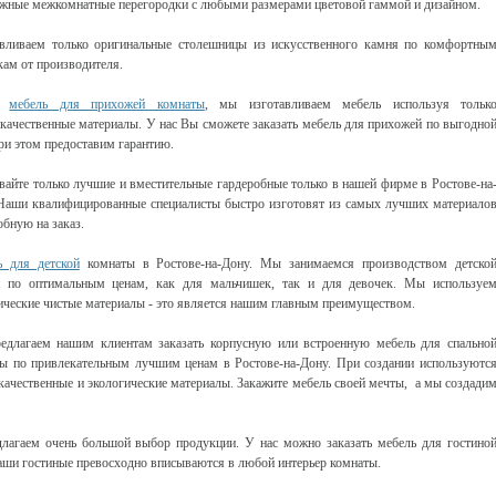
жные межкомнатные перегородки с любыми размерами цветовой гаммой и дизайном.
вливаем только оригинальные столешницы из искусственного камня по комфортны
кам от производителя.
я
мебель для прихожей комнаты
, мы изготавливаем мебель используя тольк
качественные материалы. У нас Вы сможете заказать мебель для прихожей по выгодно
при этом предоставим гарантию.
вайте только лучшие и вместительные гардеробные только в нашей фирме в Ростове-на
Наши квалифицированные специалисты быстро изготовят из самых лучших материало
обную на заказ.
 для детской
комнаты в Ростове-на-Дону. Мы занимаемся производством детско
и по оптимальным ценам, как для мальчишек, так и для девочек. Мы используе
ические чистые материалы - это является нашим главным преимуществом.
длагаем нашим клиентам заказать корпусную или встроенную мебель для спально
ы по привлекательным лучшим ценам в Ростове-на-Дону. При создании используютс
качественные и экологические материалы. Закажите мебель своей мечты, а мы создади
лагаем очень большой выбор продукции. У нас можно заказать мебель для гостино
ши гостиные превосходно вписываются в любой интерьер комнаты.