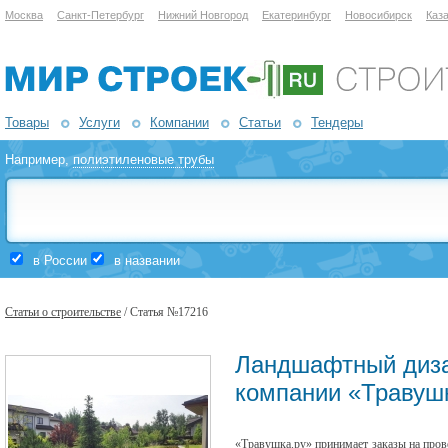
Москва
Санкт-Петербург
Нижний Новгород
Екатеринбург
Новосибирск
Каз
Товары
Услуги
Компании
Статьи
Тендеры
Например,
полиэтиленовые трубы
в России
в названии
Статьи о строительстве
/ Статья №17216
Ландшафтный диза
компании «Травуш
«Травушка.ру» принимает заказы на про