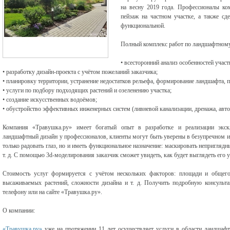
на весну 2019 года. Профессионалы ко
пейзаж на частном участке, а также с
функциональной.
Полный комплекс работ по ландшафтному
• всесторонний анализ особенностей участ
• разработку дизайн-проекта с учётом пожеланий заказчика;
• планировку территории, устранение недостатков рельефа, формирование ландшафта, 
• услуги по подбору подходящих растений и озеленению участка;
• создание искусственных водоёмов;
• обустройство эффективных инженерных систем (ливневой канализации, дренажа, авт
Компания «Травушка.ру» имеет богатый опыт в разработке и реализации экс
ландшафтный дизайн у профессионалов, клиенты могут быть уверены в безупречном и
только радовать глаз, но и иметь функциональное назначение: маскировать неприглядн
т. д. С помощью 3d-моделирования заказчик сможет увидеть, как будет выглядеть его уч
Стоимость услуг формируется с учётом нескольких факторов: площади и общего
высаживаемых растений, сложности дизайна и т. д. Получить подробную консульт
телефону или на сайте «Травушка.ру».
О компании:
«Травушка.ру»
уже на протяжении 11 лет осуществляет услуги в области ландшафтн