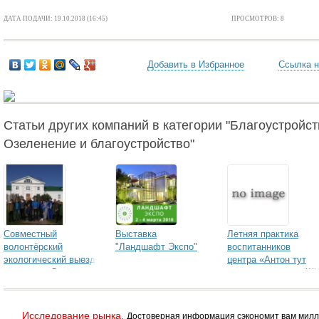
ДАТА ПОДАЧИ: 19.10.2018 (16:45)
ПРОСМОТРОВ: 8
Добавить в Избранное
Ссылка н
Статьи других компаний в категории "Благоустройст
Озеленение и благоустройство"
Совместный
Выставка
Летняя практика
волонтёрский
"Ландшафт Экспо"
воспитанников
экологический выезд
центра «Антон тут
концерна «Декёнинк»
рядом» прошла в Ж
и компании «ТЗСК»
«GreenЛандия»
Исследование рынка.
Достоверная информация сэкономит вам милл