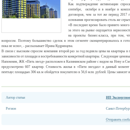
Как подтверждение активизации спрос
сентябре, октябре и в ноябре в компл
договоров, чем за тот же период 2017 г
основания прогнозировать столь же серье
«В последнее время было принято много з
за этого на рынке ощущается нервозност
на проекты бизнес-класса, при том, 
вопросом. Поэтому большинство сделок в этом сегменте сконцентрировалось в гото
пока не ясно», - рассказывает Ирина Кудрявцева.
В связи с высоким спросом компания второй раз за год подняла цены на квартиры в
зависимости от площади и востребованности конкретной квартиры. Следующие ценовы
Напомним, ЖК «Пять звезд» расположен в Калининском районе с видом на Неву и Смо
предусмотрено 607 квартир. Стоимость жилья в «Пяти звездах» в данный момент 
пентхаус площадью 306 кв.м обойдется покупателю в 56,6 млн. рублей. Цены зависят и
Автор статьи
ИП Экспертн
Регион
Санкт-Петербур
Отправить сооб