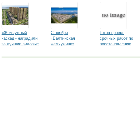
Стресс: как с ним
бороться?»
«Жемчужный
С ноября
Готов проект
каскад» наградили
«Балтийская
срочных работ по
за лучшие видовые
жемчужина»
восстановлению
характеристики
поднимает цены на
особняка Веге
строящееся жилье