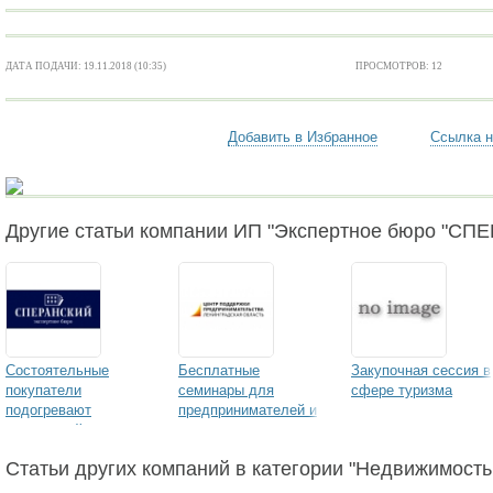
ДАТА ПОДАЧИ: 19.11.2018 (10:35)
ПРОСМОТРОВ: 12
Добавить в Избранное
Ссылка н
Другие статьи компании ИП "Экспертное бюро "СП
Состоятельные
Бесплатные
Закупочная сессия в
покупатели
семинары для
сфере туризма
подогревают
предпринимателей и
загородный рынок
частных лиц
«Личная
Статьи других компаний в категории "Недвижимость
эффективность
руководителя.