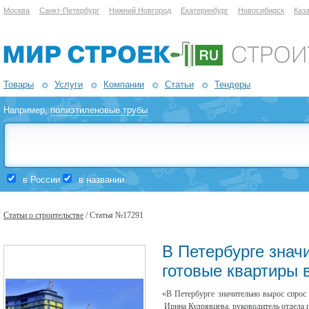
Москва
Санкт-Петербург
Нижний Новгород
Екатеринбург
Новосибирск
Каз
Товары
Услуги
Компании
Статьи
Тендеры
Например,
полиэтиленовые трубы
в России
в названии
Статьи о строительстве
/ Статья №17291
В Петербурге знач
готовые квартиры 
«В Петербурге значительно вырос спрос 
Ирина Кудрявцева, руководитель отдела 