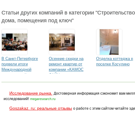
освещения на базе
протокола DALI
Статьи других компаний в категории "Строительство,
дома, помещения под ключ"
В Санкт-Петербурге
Осенние скидки на
Отделка коттеджа в
подвели итоги
ремонт квартир от
поселке Косулино
Международной
компании «КАМОС
строительной
ЛАЙН»
выставки CITY
BUILD RUSSIA 2018
Исследование рынка.
Достоверная информация сэкономит вам милл
исследований!
megaresearch.ru
Goszakaz. ru: реальные отзывы
о работе с этим сайтом читайте зде