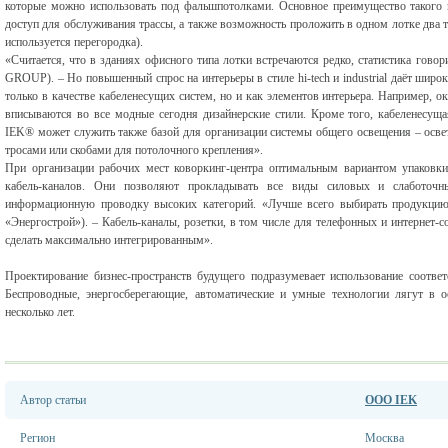
которые можно использовать под фальшпотолками. Основное преимущество такого п
доступ для обслуживания трассы, а также возможность проложить в одном лотке два
используется перегородка).
«Считается, что в зданиях офисного типа лотки встречаются редко, статистика гов
GROUP). – Но повышенный спрос на интерьеры в стиле hi-tech и industrial даёт широ
только в качестве кабеленесущих систем, но и как элементов интерьера. Например, 
вписываются во все модные сегодня дизайнерские стили. Кроме того, кабеленесуща
IEK® может служить также базой для организации системы общего освещения – осве
тросами или скобами для потолочного крепления».
При организации рабочих мест коворкинг-центра оптимальным вариантом упаковк
кабель-каналов. Они позволяют прокладывать все виды силовых и слаботочн
информационную проводку высоких категорий. «Лучше всего выбирать продукци
«Энергострой»). – Кабель-каналы, розетки, в том числе для телефонных и интернет-с
сделать максимально интегрированным».
Проектирование бизнес-пространств будущего подразумевает использование соотв
Беспроводные, энергосберегающие, автоматические и умные технологии лягут в 
несколько лет.
Автор статьи
ООО IEK
Регион
Москва