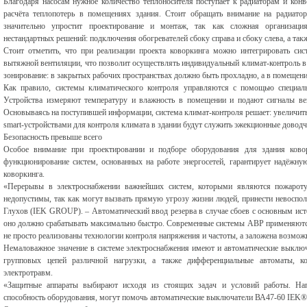
Благодаря насосам нужное количество теплоносителя поступает к радиаторам и кон
расчёта теплопотерь в помещениях здания. Стоит обращать внимание на радиат
значительно упростит проектирование и монтаж, так как сложная организация
нестандартных решений: подключения обогревателей сбоку справа и сбоку слева, а такж
Стоит отметить, что при реализации проекта коворкинга можно интегрировать сис
вытяжной вентиляции, что позволит осуществлять индивидуальный климат-контроль в
зонирование: в закрытых рабочих пространствах должно быть прохладно, а в помещения
Как правило, системы климатического контроля управляются с помощью специальн
Устройства измеряют температуру и влажность в помещении и подают сигналы вен
Основываясь на поступившей информации, система климат-контроля решает: увеличит
smart-устройствами для контроля климата в здании будут служить эжекционные доводч
Безопасность превыше всего
Особое внимание при проектировании и подборе оборудования для здания коворк
функционирование систем, основанных на работе энергосетей, гарантирует надёжну
коворкинга.
«Перерывы в электроснабжении важнейших систем, которыми являются пожаротуш
недопустимы, так как могут вызвать прямую угрозу жизни людей, принести невоспо
Глухов (IEK GROUP). – Автоматический ввод резерва в случае сбоев с основным ист
оно должно срабатывать максимально быстро. Современные системы АВР применяются 
не просто реализованы технологии контроля напряжения и частоты, а заложена возможн
Немаловажное значение в системе электроснабжения имеют и автоматические выключ
групповых цепей различной нагрузки, а также дифференциальные автоматы, ко
электротравм.
«Защитные аппараты выбирают исходя из стоящих задач и условий работы. Нап
способность оборудования, могут помочь автоматические выключатели ВА47-60 IEK®