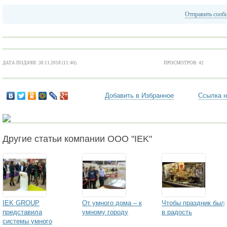
Отправить сооб
ДАТА ПОДАЧИ: 30.11.2018 (11:40)
ПРОСМОТРОВ: 42
Добавить в Избранное
Ссылка н
Другие статьи компании ООО "IEK"
IEK GROUP
От умного дома – к
Чтобы праздник был
представила
умному городу
в радость
системы умного