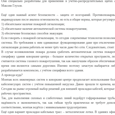
Они специально разработаны для применения в учетно-распределительных щитах
Максим Глухов.
Ещё один важный аспект безопасности – защита от возгораний. Противопожарн
индивидуально после анализа огнеопасности, но есть и общие нормы, которые регулиру
1) обязательное наличие пожарной сигнализации;
2) обязательное наличие автоматической системы пожаротушения;
3) обеспечение безопасных способов эвакуации.
Если говорить о пожарной сигнализации, то сегодня современные технологии позвол
системы. Но требования к ним одинаковые: функционирование даже при отключении 
сигнализация должна работать не менее трёх часов даже без сети. Следовательно, стои
В случае возникновения пожара должна сработать автоматическая система пожаро
специфику здания коворкинг-центра – большое количество открытых пространств, л
считаются системы газового пожаротушения, так как наилучшим образом обеспечиваю
время они являются самыми дорогими. Именно поэтому зачастую выбирается либ
разрабатывается комплексно, с учётом специфики всего здания.
А провода куда?
Монтаж всех инженерных систем в коворкинг-центре предполагает использование бол
кабеленесущих систем с учётом повышенной нагрузки. Давно прошли те времена, ко
Сегодня на рынке огромный выбор решений для внешней прокладки кабелей, которые п
рабочих пространствах.
Так, для выполнения силовых и слаботочных линий подойдут гофрированные тру
надёжность и экономичность, так как гибкая труба практически не требует допо
соответственно, монтаж ведётся с минимальными трудозатратами.
Ещё один вариант прокладки кабельных трасс – металлические лотки. В зданиях оф