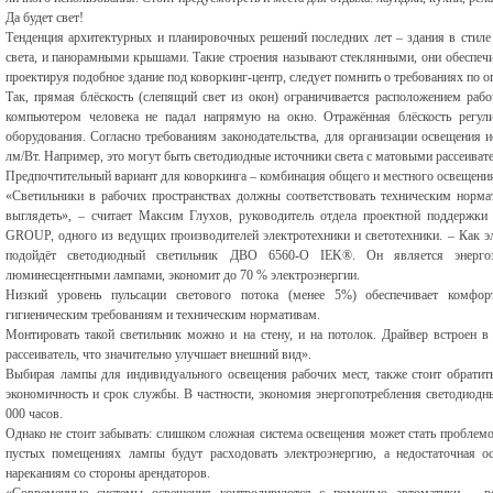
Да будет свет!
Тенденция архитектурных и планировочных решений последних лет – здания в стил
света, и панорамными крышами. Такие строения называют стеклянными, они обеспечи
проектируя подобное здание под коворкинг-центр, следует помнить о требованиях по о
Так, прямая блёскость (слепящий свет из окон) ограничивается расположением раб
компьютером человека не падал напрямую на окно. Отражённая блёскость регул
оборудования. Согласно требованиям законодательства, для организации освещения 
лм/Вт. Например, это могут быть светодиодные источники света с матовыми рассеиват
Предпочтительный вариант для коворкинга – комбинация общего и местного освещени
«Светильники в рабочих пространствах должны соответствовать техническим норма
выглядеть», – считает Максим Глухов, руководитель отдела проектной поддержки
GROUP, одного из ведущих производителей электротехники и светотехники. – Как э
подойдёт светодиодный светильник ДВО 6560-О IEK®. Он является энергоэ
люминесцентными лампами, экономит до 70 % электроэнергии.
Низкий уровень пульсации светового потока (менее 5%) обеспечивает комфорт
гигиеническим требованиям и техническим нормативам.
Монтировать такой светильник можно и на стену, и на потолок. Драйвер встроен в 
рассеиватель, что значительно улучшает внешний вид».
Выбирая лампы для индивидуального освещения рабочих мест, также стоит обратит
экономичность и срок службы. В частности, экономия энергопотребления светодиодн
000 часов.
Однако не стоит забывать: слишком сложная система освещения может стать проблем
пустых помещениях лампы будут расходовать электроэнергию, а недостаточная ос
нареканиям со стороны арендаторов.