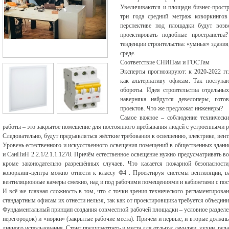
Увеличиваются и площади бизнес-простр
три года средний метраж коворкингов 
перспективе под площадки будут возво
проектировать подобные пространства
тенденции строительства: «умные» здани
среде.
Соответствие СНИПам и ГОСТам
Эксперты прогнозируют: к 2020-2022 гг
как альтернативу офисам. Так поступаю
обороты. Идея строительства отдельных
наверняка найдутся девелоперы, гото
проектов. Что же предложат инженеры?
Самое важное – соблюдение технически
работы – это закрытое помещение для постоянного пребывания людей с устроенными ра
Следовательно, будут предъявляться жёсткие требования к освещению, электрике, вен
Уровень естественного и искусственного освещения помещений в общественных здани
и СанПиН 2.2.1/2.1.1.1278. Причём естественное освещение нужно предусматривать 
кроме законодательно разрешённых случаев. Что касается пожарной безопасности
коворкинг-центра можно отнести к классу Ф4 . Проектируя системы вентиляции, в
вентиляционные камеры смежно, над и под рабочими помещениями и кабинетами с по
И всё же главная сложность в том, что с точки зрения технического регламентирова
стандартным офисам их отнести нельзя, так как от проектировщика требуется объедини
Фундаментальный принцип создания совместной рабочей площадки – условное разделен
перегородок) и «норки» (закрытые рабочие места). Причём и первые, и вторые должны
личного использования. Стоит предусмотреть и места для отдыха: лаунджи, кухни, рела