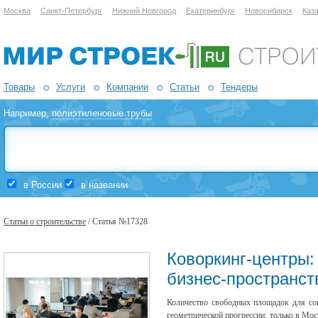
Москва
Санкт-Петербург
Нижний Новгород
Екатеринбург
Новосибирск
Каз
Товары
Услуги
Компании
Статьи
Тендеры
Например,
полиэтиленовые трубы
в России
в названии
Статьи о строительстве
/ Статья №17328
Коворкинг-центры
бизнес-пространст
Количество свободных площадок для сов
геометрической прогрессии: только в Мос