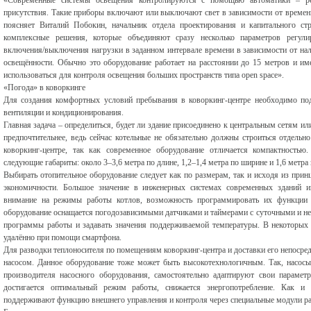
«Современные системы освещения контролируются с помощью автоматики – ре
присутствия. Такие приборы включают или выключают свет в зависимости от времени
поясняет Виталий Побокин, начальник отдела проектирования и капитального с
комплексные решения, которые объединяют сразу несколько параметров регули
включения/выключения нагрузки в заданном интервале времени в зависимости от на
освещённости. Обычно это оборудование работает на расстоянии до 15 метров и име
использоваться для контроля освещения больших пространств типа open space».
«Погода» в коворкинге
Для создания комфортных условий пребывания в коворкинг-центре необходимо под
вентиляции и кондиционирования.
Главная задача – определиться, будет ли здание присоединено к центральным сетям ил
предпочтительнее, ведь сейчас котельные не обязательно должны строиться отдель
коворкинг-центре, так как современное оборудование отличается компактность
следующие габариты: около 3–3,6 метра по длине, 1,2–1,4 метра по ширине и 1,6 метра 
Выбирать отопительное оборудование следует как по размерам, так и исходя из прин
экономичности. Большое значение в инженерных системах современных зданий и
внимание на режимы работы котлов, возможность программировать их функции и
оборудование оснащается погодозависимыми датчиками и таймерами с суточными и н
программы работы и задавать значения поддерживаемой температуры. В некоторых
удалённо при помощи смартфона.
Для разводки теплоносителя по помещениям коворкинг-центра и доставки его непосред
насосом. Данное оборудование тоже может быть высокотехнологичным. Так, нас
производителя насосного оборудования, самостоятельно адаптируют свои парамет
достигается оптимальный режим работы, снижается энергопотребление. Как 
поддерживают функцию внешнего управления и контроля через специальные модули р