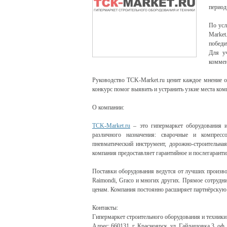
период
По усл
Marke
победи
Для уч
коммен
Руководство TCK-Market.ru ценит каждое мнение о
конкурс помог выявить и устранить узкие места ком
О компании:
TCK-Market.ru
– это гипермаркет оборудования и
различного назначения: сварочные и компресс
пневматический инструмент, дорожно-строительна
компания предоставляет гарантийное и послегарант
Поставки оборудования ведутся от лучших производ
Raimondi, Graco и многих других. Прямое сотрудн
ценам. Компания постоянно расширяет партнёрскую 
Контакты:
Гипермаркет строительного оборудования и техники
Адрес: 660131, г. Красноярск, ул. Гайдашовка 3, оф.