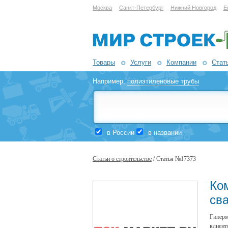
Москва
Санкт-Петербург
Нижний Новгород
Е
Товары
Услуги
Компании
Стат
Например,
полиэтиленовые трубы
в России
в названии
Статьи о строительстве
/ Статья №17373
Ко
св
Гиперм
клиент