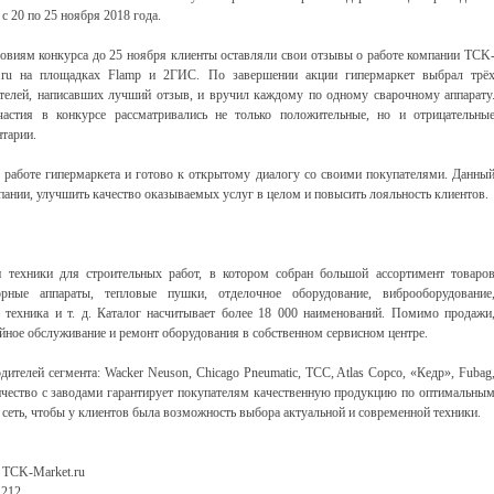
 с 20 по 25 ноября 2018 года.
овиям конкурса до 25 ноября клиенты оставляли свои отзывы о работе компании TCK
t.ru на площадках Flamp и 2ГИС. По завершении акции гипермаркет выбрал трё
телей, написавших лучший отзыв, и вручил каждому по одному сварочному аппарату
астия в конкурсе рассматривались не только положительные, но и отрицательны
тарии.
 работе гипермаркета и готово к открытому диалогу со своими покупателями. Данны
пании, улучшить качество оказываемых услуг в целом и повысить лояльность клиентов.
 техники для строительных работ, в котором собран большой ассортимент товаро
орные аппараты, тепловые пушки, отделочное оборудование, виброоборудование
я техника и т. д. Каталог насчитывает более 18 000 наименований. Помимо продажи
ийное обслуживание и ремонт оборудования в собственном сервисном центре.
ителей сегмента: Wacker Neuson, Chicago Pneumatic, TCC, Atlas Copco, «Кедр», Fubag
ичество с заводами гарантирует покупателям качественную продукцию по оптимальны
сеть, чтобы у клиентов была возможность выбора актуальной и современной техники.
 TCK-Market.ru
 212