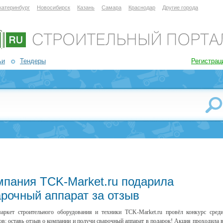
катеринбург
Новосибирск
Казань
Самара
Краснодар
Другие города
ьи
Тендеры
Регистрац
мпания TCK-Market.ru подарила
арочный аппарат за отзыв
аркет строительного оборудования и техники TCK-Market.ru провёл конкурс сред
ов: оставь отзыв о компании и получи сварочный аппарат в подарок! Акция проходила 