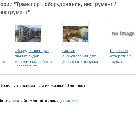
гории "Транспорт, оборудование, инструмент /
инструмент"
Оборудование для
Состав
Вырезаем
любых видов
оборудования для
отверстия в
ный
монолитных работ от
успешного выпуска
трубах
«МОНОЛИТ
стеклопластиковых
МЕТАЛЛ»
емкостей
формация сэкономит вам миллионы! 10 лет опыта
боте с этим сайтом читайте здесь.
goszakaz.ru