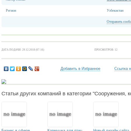
Регион
Узбекистан
Отправить сооб
ДАТА ПОДАЧИ: 29.12.2018 (07:16)
ПРОСМОТРОВ: 12
Добавить в Избранное
Ссылка н
Статьи других компаний в категории "Сооружения, к
Бизнес в сфере
Кормушка для птиц
Новый дизайн сайта