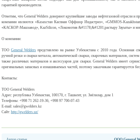
гарантией производителя.
Отметим, что General Welders доверяют крупнейшие заводы нефтегазовой отрасли и 
компании являются «Казахстан Каспиан Оффшор Индастриз», «GMMOS-Kazakhstan»
«КАСКОР-Машзавод», KazSilicon, «Локомотив &#1178;&#1201;растыру Зауыты» и мно
О компании:
TOO
General Welders
представлено на рынке Узбекистана с 2010 года. Основная сп
ручной резки и сварки металла, автоматической сварки, сварочных материалов, систем
также различных материалов и аксессуаров для сварки. General Welders имеет серв
оригинальных запасных и изнашиваемых частей, поэтому заказчикам гарантируется бе
Контакты:
TOO General Welders
Адрес: республика Узбекистан, 100170, г. Ташкент, ул. Зиёлилар, дом 1
Телефоны: +998 71 262-19-36, +998 97 700-07-43
E-mail: sales@gwelders.kz
Сайт:
http://gwelders.uz/
Автор статьи
ООО General W