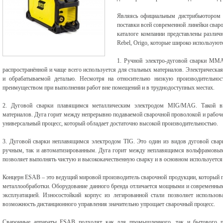
Являясь официальным дистрибьютором E
поставки всей современной линейки свар
каталоге компании представлены различны
Rebel, Origo, которые широко используют
1. Ручной электро-дуговой сварки MMA
распространённой и чаще всего используется для стальных материалов. Электрическ
и обрабатываемой деталью. Несмотря на относительно низкую производительно
преимуществом при выполнении работ вне помещений и в труднодоступных местах.
2. Дуговой сварки плавящимся металлическим электродом MIG/MAG. Такой ви
материалов. Дуга горит между непрерывно подаваемой сварочной проволокой и рабоч
универсальный процесс, который обладает достаточно высокой производительностью.
3. Дуговой сварки неплавящимся электродом TIG. Это один из видов дуговой сварк
ручным, так и автоматизированным. Дуга горит между неплавящимся вольфрамовым
позволяет выполнять чистую и высококачественную сварку и в основном используется
Концерн ESAB – это ведущий мировой производитель сварочной продукции, который 
металлообработки. Оборудование данного бренда отличается мощными и современным
эксплуатацией. Износостойкий корпус из легированной стали позволяет использо
возможность дистанционного управления значительно упрощает сварочный процесс.
Сварочные аппараты ESAB подходят как для промышленного, так и бытового пр