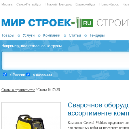
Москва
Санкт-Петербург
Нижний Новгород
Екатеринбург
Новосибирск
Каз
Товары
Услуги
Компании
Статьи
Тендеры
Например,
полиэтиленовые трубы
в России
в названии
Статьи о строительстве
/ Статья №17435
Сварочное оборуд
ассортименте комп
Компания General Welders предлагает а
для сварочных работ от шведского конце