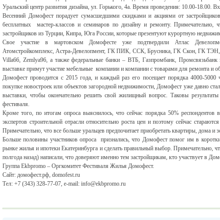
Уральский центр развития дизайна, ул. Горького, 4а. Время проведения: 10.00-18.00. В
Весенний Домофест порадует сумасшедшими скидками и акциями от застройщиков
бесплатных мастер-классов и семинаров по дизайну и ремонту. Примечательно, ч
застройщиков из Турции, Кипра, Юга России, которые презентуют курортную недвижим
Свое участие в мартовском Домофесте уже подтвердили Атлас Девелопм
Атомстройкомплекс, Астра-Девелопмент, ГК ПИК, ССК, Брусника, ГК Скон, ГК ТЭН,
Villa66, Zemlya96, а также федеральные банки – ВТБ, Газпромбанк, Промсвязьбанк
выставке примут участие мебельные компании и компании с товарами для ремонта и об
Домофест проводится с 2015 года, и каждый раз его посещает порядка 4000-5000 
покупке новостроек или объектов загородной недвижимости, Домофест уже давно ста
выставки, чтобы окончательно решить свой жилищный вопрос. Таковы результаты 
фестиваля.
Кроме того, по итогам опроса выяснилось, что сейчас порядка 50% респондентов
экспертов строительной отрасли относительно роста цен и поэтому сейчас старают
Примечательно, что все больше уральцев предпочитает приобретать квартиры, дома и 
Больше половины участников опроса признались, что Домофест помог им в короткие
рынке жилья и ипотеки Екатеринбурга и сделать правильный выбор. Примечательно, ч
полгода назад) написали, что доверяют именно тем застройщикам, кто участвует в Домо
Группа Ekbpromo – Оргкомитет Фестиваля Жилья Домофест.
Сайт: домофест.рф, domofest.ru
Тел: +7 (343) 328-77-07, e-mail: info@ekbpromo.ru