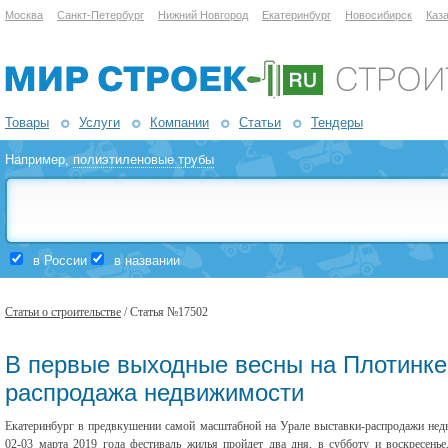
Москва
Санкт-Петербург
Нижний Новгород
Екатеринбург
Новосибирск
Каз
Товары
Услуги
Компании
Статьи
Тендеры
Например,
полиэтиленовые трубы
в России
в названии
Статьи о строительстве
/ Статья №17502
В первые выходные весны на Плотинке
распродажа недвижимости
Екатеринбург в предвкушении самой масштабной на Урале выставки-распродажи недв
02-03 марта 2019 года фестиваль жилья пройдет два дня, в субботу и воскресенье