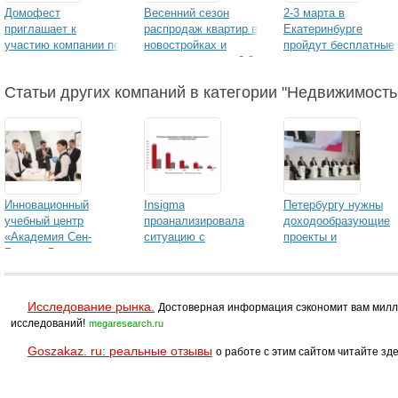
Домофест
Весенний сезон
2-3 марта в
приглашает к
распродаж квартир в
Екатеринбурге
участию компании по
новостройках и
пройдут бесплатные
строительству,
домов откроется 2-3
семинары по
ремонту и дизайну
марта
недвижимости
Статьи других компаний в категории "Недвижимость 
Инновационный
Insigma
Петербургу нужны
учебный центр
проанализировала
доходообразующие
«Академия Сен-
ситуацию с
проекты и
Гобен»: 5 лет успеха
проектами премиум-
генеральная
класса с
стратегия развития
полноценной
инфраструктурой
Исследование рынка.
Достоверная информация сэкономит вам милл
исследований!
megaresearch.ru
Goszakaz. ru: реальные отзывы
о работе с этим сайтом читайте зде