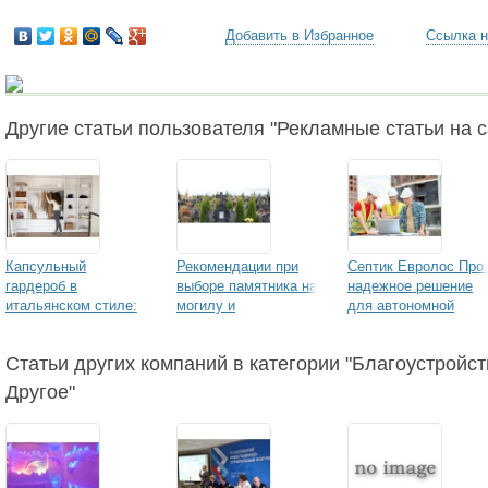
Добавить в Избранное
Ссылка н
Другие статьи пользователя "Рекламные статьи на са
Капсульный
Рекомендации при
Септик Евролос Про:
гардероб в
выборе памятника на
надежное решение
итальянском стиле:
могилу и
для автономной
что носить летом
популярные
канализации
2024
материалы
Статьи других компаний в категории "Благоустройст
изготовления
Другое"