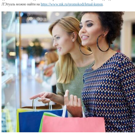
Л'Этуаль можно найти на
https://www.mk.ru/promokodi/letual-kupon
.