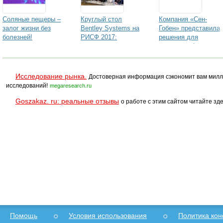
Соляные пещеры –
Круглый стол
Компания «Сен-
залог жизни без
Bentley Systems на
Гобен» представила
болезней!
РИСФ 2017:
решения для
строительство в
мультикомфортного
России переходит на
дома на
цифровые рельсы
международной
выставке EXPO 2017
Исследование рынка.
Достоверная информация сэкономит вам милл
исследований!
megaresearch.ru
Goszakaz. ru: реальные отзывы
о работе с этим сайтом читайте зде
Помощь
Условия использования
Политика ко