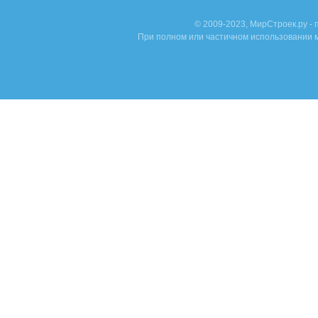
© 2009-2023, МирСтроек.ру -
При полном или частичном использовании м