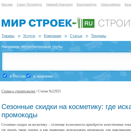
Москва
Санкт-Петербург
Нижний Новгород
Екатеринбург
Новосибирск
Каз
Товары
Услуги
Компании
Статьи
Тендеры
Например,
полиэтиленовые трубы
в России
в названии
Статьи о строительстве
/ Статья №22925
Сезонные скидки на косметику: где иск
промокоды
Сезонные скидки на косметику – отличная возможность приобрести качественные тов
где искать такие скидки и как правильно использовать промокоды для максималь