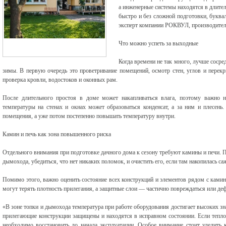
а инженерные системы находятся в длите
быстро и без сложной подготовки, буквал
эксперт компании РОКВУЛ, производител
Что можно успеть за выходные
Когда времени не так много, лучше сосре
зимы. В первую очередь это проветривание помещений, осмотр стен, углов и перекр
проверка кровли, водостоков и оконных рам.
После длительного простоя в доме может накапливаться влага, поэтому важно 
температуры на стенах и окнах может образоваться конденсат, а за ним и плесень
помещения, а уже потом постепенно повышать температуру внутри.
Камин и печь как зона повышенного риска
Отдельного внимания при подготовке дачного дома к сезону требуют камины и печи.
дымохода, убедиться, что нет никаких поломок, и очистить его, если там накопилась с
Помимо этого, важно оценить состояние всех конструкций и элементов рядом с ками
могут терять плотность прилегания, а защитные слои — частично повреждаться или де
«В зоне топки и дымохода температура при работе оборудования достигает высоких зн
прилегающие конструкции защищены и находятся в исправном состоянии. Если теплои
необходимо восстановить до начала эксплуатации. Особое внимание стоит уделить