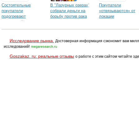
Состоятельные
В "Лазурных озерах"
Покупатели
покупатели
собрали деньги на
«отвязываются» от
подогревают
борьбу против рака
локации
загородный рынок
Исследование рынка.
Достоверная информация сэкономит вам милл
исследований!
megaresearch.ru
Goszakaz. ru: реальные отзывы
о работе с этим сайтом читайте зде