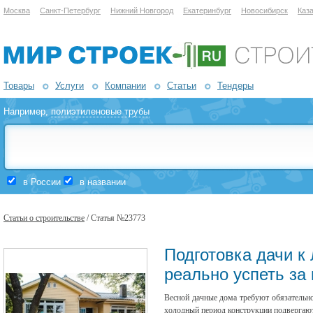
Москва
Санкт-Петербург
Нижний Новгород
Екатеринбург
Новосибирск
Каз
Товары
Услуги
Компании
Статьи
Тендеры
Например,
полиэтиленовые трубы
в России
в названии
Статьи о строительстве
/ Статья №23773
Подготовка дачи к 
реально успеть за
Весной дачные дома требуют обязательно
холодный период конструкции подвергаю