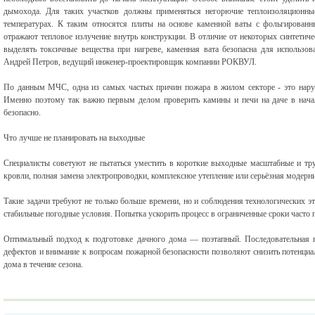
дымохода. Для таких участков должны применяться негорючие теплоизоляционны
температурах. К таким относятся плиты на основе каменной ваты с фольгирова
отражают тепловое излучение внутрь конструкции. В отличие от некоторых синтетич
выделять токсичные вещества при нагреве, каменная вата безопасна для использо
Андрей Петров, ведущий инженер-проектировщик компании РОКВУЛ.
По данным МЧС, одна из самых частых причин пожара в жилом секторе - это нару
Именно поэтому так важно первым делом проверить камины и печи на даче в начале
безопасно.
Что лучше не планировать на выходные
Специалисты советуют не пытаться уместить в короткие выходные масштабные и тр
кровли, полная замена электропроводки, комплексное утепление или серьёзная модерн
Такие задачи требуют не только больше времени, но и соблюдения технологических 
стабильные погодные условия. Попытка ускорить процесс в ограниченные сроки часто
Оптимальный подход к подготовке дачного дома — поэтапный. Последовательная п
дефектов и внимание к вопросам пожарной безопасности позволяют снизить потенци
дома в течение сезона.