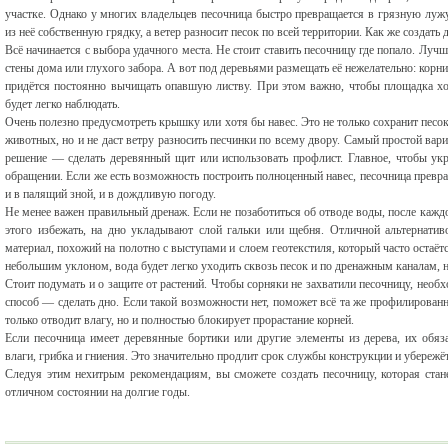
участке. Однако у многих владельцев песочница быстро превращается в грязную луж
из неё собственную грядку, а ветер разносит песок по всей территории. Как же создать
Всё начинается с выбора удачного места. Не стоит ставить песочницу где попало. Лучш
стены дома или глухого забора. А вот под деревьями размещать её нежелательно: корн
придётся постоянно вычищать опавшую листву. При этом важно, чтобы площадка х
будет легко наблюдать.
Очень полезно предусмотреть крышку или хотя бы навес. Это не только сохранит песо
животных, но и не даст ветру разносить песчинки по всему двору. Самый простой вар
решение — сделать деревянный щит или использовать профлист. Главное, чтобы у
обращении. Если же есть возможность построить полноценный навес, песочница превра
и в палящий зной, и в дождливую погоду.
Не менее важен правильный дренаж. Если не позаботиться об отводе воды, после кажд
этого избежать, на дно укладывают слой гальки или щебня. Отличной альтернати
материал, похожий на полотно с выступами и слоем геотекстиля, который часто остаётс
небольшим уклоном, вода будет легко уходить сквозь песок и по дренажным каналам, н
Стоит подумать и о защите от растений. Чтобы сорняки не захватили песочницу, необ
способ — сделать дно. Если такой возможности нет, поможет всё та же профилирова
только отводит влагу, но и полностью блокирует прорастание корней.
Если песочница имеет деревянные бортики или другие элементы из дерева, их обяз
влаги, грибка и гниения. Это значительно продлит срок службы конструкции и убережёт
Следуя этим нехитрым рекомендациям, вы сможете создать песочницу, которая стан
отличном состоянии на долгие годы.