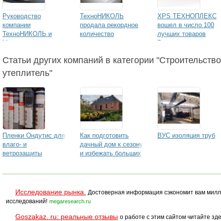
Руководство
ТехноНИКОЛЬ
XPS ТЕХНОПЛЕКС
компании
продала рекордное
вошел в число 100
ТехноНИКОЛЬ и
количество
лучших товаров
Министерство по
теплоизоляции
России
развитию Дальнего
Статьи других компаний в категории "Строительство,
Востока подписали
Меморандум о
утеплитель"
сотрудничестве
Пленки Ондутис для
Как подготовить
ВУС изоляция труб
влаго- и
дачный дом к сезону
ветрозащиты
и избежать больших
затрат
Исследование рынка.
Достоверная информация сэкономит вам милл
исследований!
megaresearch.ru
Goszakaz. ru: реальные отзывы
о работе с этим сайтом читайте зде