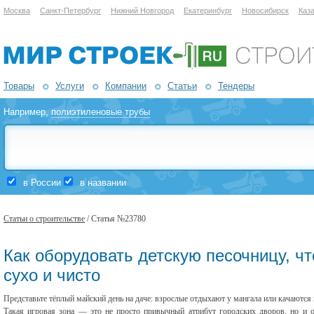
Москва
Санкт-Петербург
Нижний Новгород
Екатеринбург
Новосибирск
Каз
Товары
Услуги
Компании
Статьи
Тендеры
Например,
полиэтиленовые трубы
в России
в названии
Статьи о строительстве
/ Статья №23780
Как оборудовать детскую песочницу, ч
сухо и чисто
Представьте тёплый майский день на даче: взрослые отдыхают у мангала или качаются в
Такая игровая зона — это не просто привычный атрибут городских дворов, но и о