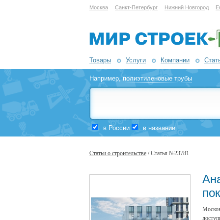
Москва
Санкт-Петербург
Нижний Новгород
Е
Товары
Услуги
Компании
Стат
Например,
полиэтиленовые трубы
в России
в названии
Статьи о строительстве
/ Статья №23781
Ан
по
Москов
доступ