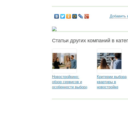
Добавить 
Статьи других компаний в кате
Новостройкино:
Критерии выбора
обзор сервисов и
квартиры в
особенности выбора
новостройке
жилья в новых
районах