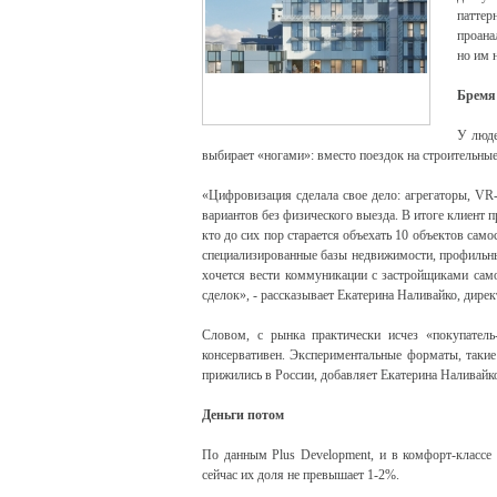
патте
проана
но им 
Бремя
У люде
выбирает «ногами»: вместо поездок на строительные
«Цифровизация сделала свое дело: агрегаторы, VR
вариантов без физического выезда. В итоге клиент п
кто до сих пор старается объехать 10 объектов само
специализированные базы недвижимости, профильны
хочется вести коммуникации с застройщиками сам
сделок», - рассказывает Екатерина Наливайко, дире
Словом, с рынка практически исчез «покупатель
консервативен. Экспериментальные форматы, такие
прижились в России, добавляет Екатерина Наливайк
Деньги потом
По данным Plus Development, и в комфорт-классе
сейчас их доля не превышает 1-2%.