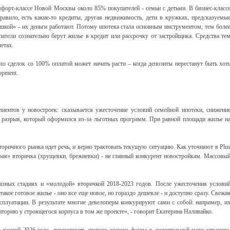
форт-классе Новой Москвы около 85% покупателей - семьи с детьми. В бизнес-класс
авило, есть какие-то кредиты, другая недвижимость, дети в кружках, предсказуемы
кой» - их деньги работают. Потому ипотека стала основным инструментом, тем боле
патели сознательно берут жилье в кредит или рассрочку от застройщика. Средства те
етах.
о сделок со 100% оплатой может начать расти – когда депозиты перестанут быть хот
opment.
иентов у новостроек: сказывается ужесточение условий семейной ипотеки, снижени
 разрыв, который оформился из-за льготных программ. При равной площади жилье н
торичного рынка идет речь, и верно трактовать текущую ситуацию. Как уточняют в Plu
арая» вторичка (хрущевки, брежневки) - не главный конкурент новостройкам. Массовы
азных стадиях и «молодой» вторичкой 2018-2023 годов. После ужесточения услови
такое готовое жилье - оно все еще новое, но гораздо дешевле - и доступно сразу. Свежа
сплуатации. В результате многие девелоперы конкурируют сами с собой: например, и
диторию у строящегося корпуса в том же проекте», - говорит Екатерина Наливайко.