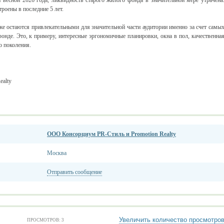
 весной 2026 года, ликвидность старого жилого фонда в значительной мере утрачена
роены в последние 5 лет.
же остаются привлекательными для значительной части аудитории именно за счет самы
онде. Это, к примеру, интересные эргономичные планировки, окна в пол, качественна
о поколения.
ealty
ООО Консорциум PR-Стиль и Promotion Realty
Москва
Отправить сообщение
Увеличить количество просмотро
ПРОСМОТРОВ: 3