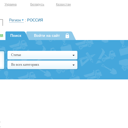
Украина
Беларусь
Казахстан
Регион
:
РОССИЯ
ия
Поиск
Войти на сайт
Статьи
Во всех категориях
о
е