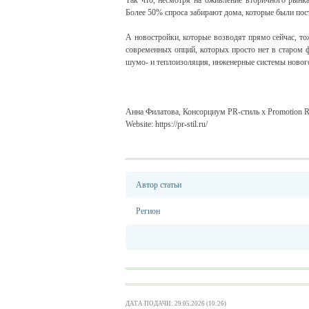
Так что, несмотря на оживление вторичного рынка
Более 50% спроса забирают дома, которые были пост
А новостройки, которые возводят прямо сейчас, то
современных опций, которых просто нет в старом ф
шумо- и теплоизоляция, инженерные системы новог
Анна Филатова, Консорциум PR-стиль х Promotion R
Website: https://pr-stil.ru/
Автор статьи
Регион
ДАТА ПОДАЧИ: 29.05.2026 (10:26)