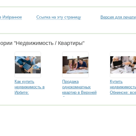
в Избранное
Ссылка на эту страницу
Версия для печати
гории "Недвижимость / Квартиры"
Как купить
Продажа
Купить
недвижимость в
однокомнатных
недвижимость
Ирбите:
квартир в Верхней
Обнинске: все
рекомендации для
Салде: как выбрать
что нужно зна
покупателей
и на что обратить
внимание