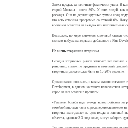
Эпоха продаж за наличные фактически ушла. В ком
старой Москвы - около 80%. У этих людей, как пр
расходы. Они не держат крупные суммы «под подуш
что есть семейная программа со ставкой 6%. Поку
временем остаются на вкладах или накопительных сч
Возможно, по мере снижения ключевой ставки числ
сколько-нибудь выгодными, добавляют в Plus Devel
Не очень вторичная вторичка
Сегодня вторичный рынок забирает все больше кл
рыночных ставок по кредитам и заметный ценовой
вторичном рынке может быть на 15-20% дешевле.
Однако важно понимать, о каком именно сегменте в
Development, в данном контексте классическая «ст
спрос на них остался в прошлом.
«Реальная борьба идет между новостройками на р
семейной ипотеки часть спроса перетекла именно на 
вторичка выигрывает по цене входа и понятной эк
объекты, сданные 2-3 года назад, могут забирать ау