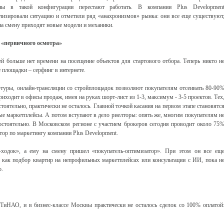
рны в такой конфигурации перестают работать. В компании Plus Developmen
лизировали ситуацию и отметили ряд «анахронизмов» рынка: они все еще существуют
на смену приходят новые модели и механики.
 «первичного осмотра»
й больше нет времени на посещение объектов для стартового отбора. Теперь никто н
 площадки – серфинг в интернете.
-туры, онлайн-трансляции со стройплощадок позволяют покупателям отсеивать 80-90
риходит в офисы продаж, имея на руках шорт-лист из 1-3, максимум - 3-5 проектов. Тех
стоятельно, практически не осталось. Главной точкой касания на первом этапе становятс
е маркетплейсы. А потом вступают в дело риелторы: опять же, многим покупателям н
остоятельно. В Московском регионе с участием брокеров сегодня проводит около 75
ктор по маркетингу компании Plus Development.
-ходок», а ему на смену пришел «покупатель-оптимизатор». При этом он все ещ
 как подбор квартир на непрофильных маркетплейсах или консультации с ИИ, пока н
о.
 ТиНАО, и в бизнес-классе Москвы практически не осталось сделок со 100% оплатой