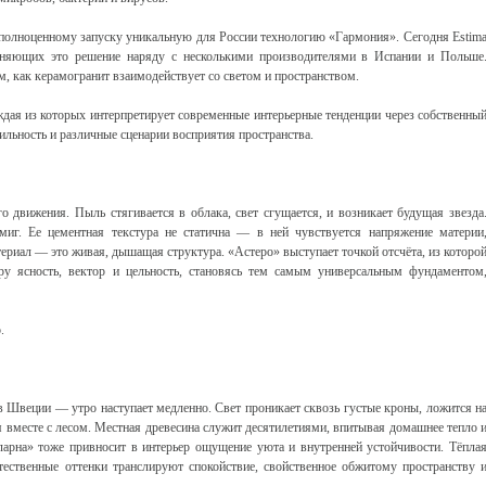
к полноценному запуску уникальную для России технологию «Гармония». Сегодня Estim
еняющих это решение наряду с несколькими производителями в Испании и Польше
м, как керамогранит взаимодействует со светом и пространством.
аждая из которых интерпретирует современные интерьерные тенденции через собственны
ильность и различные сценарии восприятия пространства.
го движения. Пыль стягивается в облака, свет сгущается, и возникает будущая звезда
миг. Ее цементная текстура не статична — в ней чувствуется напряжение материи
ериал — это живая, дышащая структура. «Астеро» выступает точкой отсчёта, из которо
еру ясность, вектор и цельность, становясь тем самым универсальным фундаментом
.
Швеции — утро наступает медленно. Свет проникает сквозь густые кроны, ложится н
я вместе с лесом. Местная древесина служит десятилетиями, впитывая домашнее тепло 
ларна» тоже привносит в интерьер ощущение уюта и внутренней устойчивости. Тёпла
тественные оттенки транслируют спокойствие, свойственное обжитому пространству 