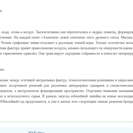
а.
, вода, огонь и воздух. Тысячелетиями они переплетались в недрах планеты, формиру
оттичино. На каждой плите «Элемента» лежит отпечаток этого древнего союза. Мягкие
 Четкие графичные линии отсылают к разломам земной коры. Теплые золотистые нот
тная фактура хранит прикосновение воздуха, веками скользящего по поверхности камня
ли гармоничное единство. Она транслирует ощущение собранности и помогает интерьер
та.
 баланс между эстетикой натуральных фактур, технологическими решениями и запросам
няют ассортимент решений для различных интерьерных сценариев и стилистически
териалом, а инструментом формирования пространства. Отдельное внимание компани
тва и используемого сырья. В рамках запуска юбилейной линейки на новые коллекци
 Юбилейный год продолжается, и уже в начале лета следующим этапом развития бренд