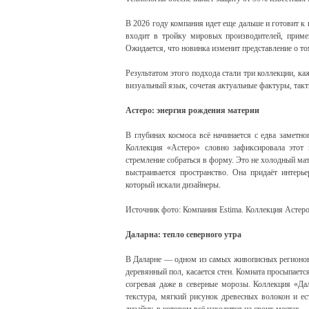
В 2026 году компания идет еще дальше и готовит 
входит в тройку мировых производителей, прим
Ожидается, что новинка изменит представление о то
Результатом этого подхода стали три коллекции, к
визуальный язык, сочетая актуальные фактуры, такт
Астеро: энергия рождения материи
В глубинах космоса всё начинается с едва заметно
Коллекция «Астеро» словно зафиксировала этот 
стремление собраться в форму. Это не холодный мат
выстраивается пространство. Она придаёт интерь
который искали дизайнеры.
Источник фото: Компания Estima. Коллекция Астеро
Даларна: тепло северного утра
В Даларне — одном из самых живописных регионов 
деревянный пол, касается стен. Комната просыпаетс
согревая даже в северные морозы. Коллекция «Да
текстура, мягкий рисунок древесных волокон и ес