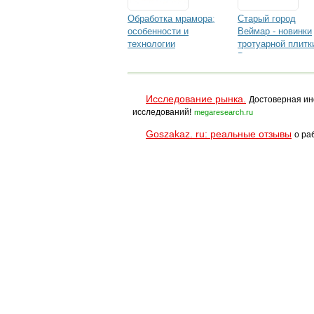
Обработка мрамора:
Старый город
особенности и
Веймар - новинки
технологии
тротуарной плитк
Braer
Исследование рынка.
Достоверная ин
исследований!
megaresearch.ru
Goszakaz. ru: реальные отзывы
о ра
Помощь
Условия использования