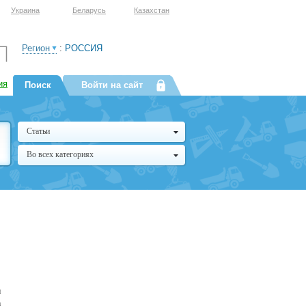
Украина
Беларусь
Казахстан
Регион
:
РОССИЯ
ия
Поиск
Войти на сайт
Статьи
Во всех категориях
и
а