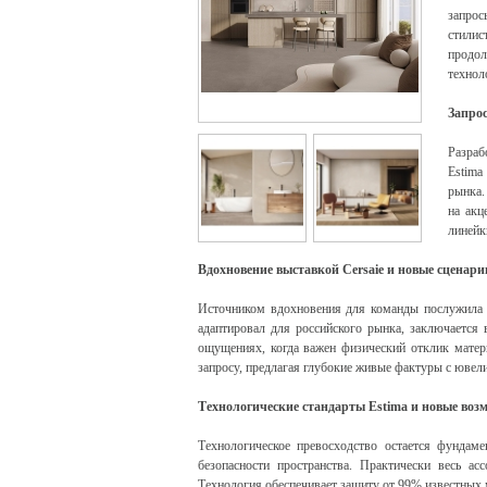
запрос
стили
продо
технол
Запрос
Разраб
Estima
рынка.
на акц
линейк
Вдохновение выставкой Cersaie и новые сценар
Источником вдохновения для команды послужила м
адаптировал для российского рынка, заключается 
ощущениях, когда важен физический отклик матер
запросу, предлагая глубокие живые фактуры с юве
Технологические стандарты Estima и новые воз
Технологическое превосходство остается фундам
безопасности пространства. Практически весь ас
Технология обеспечивает защиту от 99% известных 