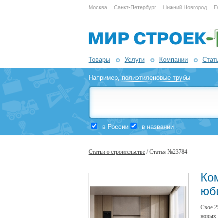
Москва
Санкт-Петербург
Нижний Новгород
Е
Товары
Услуги
Компании
Стат
Например,
полиэтиленовые трубы
в России
в названии
Статьи о строительстве
/ Статья №23784
Ко
юб
Свое 2
новых 