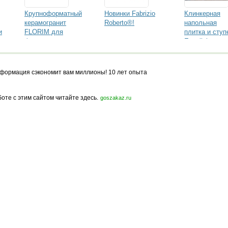
Крупноформатный
Новинки Fabrizio
Клинкерная
керамогранит
Roberto®!
напольная
и
FLORIM для
плитка и ступ
фасадов
Ecoclinker
формация сэкономит вам миллионы! 10 лет опыта
боте с этим сайтом читайте здесь.
goszakaz.ru
Политика конфиденциальности
Карта сайта
© 2009-2023, МирСтроек.ру - портал бесплатных строительных объявлений.