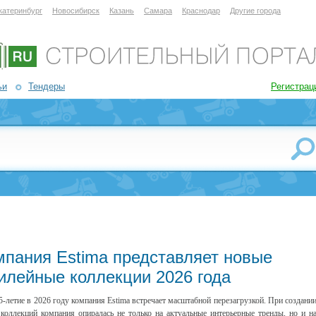
катеринбург
Новосибирск
Казань
Самара
Краснодар
Другие города
ьи
Тендеры
Регистрац
мпания Estima представляет новые
илейные коллекции 2026 года
5-летие в 2026 году компания Estima встречает масштабной перезагрузкой. При создани
коллекций компания опиралась не только на актуальные интерьерные тренды, но и н