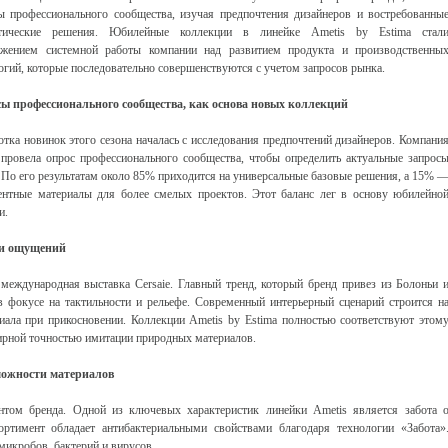
ы профессионального сообщества, изучая предпочтения дизайнеров и востребованны
стические решения. Юбилейные коллекции в линейке Ametis by Estima стал
лжением системной работы компании над развитием продукта и производственны
огий, которые последовательно совершенствуются с учетом запросов рынка.
ы профессионального сообщества, как основа новых коллекций
отка новинок этого сезона началась с исследования предпочтений дизайнеров. Компани
 провела опрос профессионального сообщества, чтобы определить актуальные запрос
 По его результатам около 85% приходится на универсальные базовые решения, а 15% 
ентные материалы для более смелых проектов. Этот баланс лег в основу юбилейно
и.
ии ощущений
еждународная выставка Cersaie. Главный тренд, который бренд привез из Болоньи 
в фокусе на тактильности и рельефе. Современный интерьерный сценарий строится н
иала при прикосновении. Коллекции Ametis by Estima полностью соответствуют этом
лирной точностью имитации природных материалов.
можности материалов
ентом бренда. Одной из ключевых характеристик линейки Ametis является забота 
сортимент обладает антибактериальными свойствами благодаря технологии «Забота»
микробов, бактерий и вирусов.