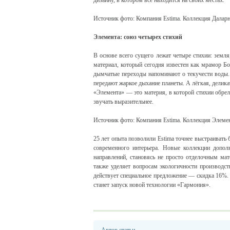
дизайну, в котором всё находится на своих местах.
Источник фото: Компания Estima. Коллекция Даларн
Элемента: союз четырех стихий
В основе всего сущего лежат четыре стихии: земля
материал, который сегодня известен как мрамор Б
дымчатые переходы напоминают о текучести воды.
передают жаркое дыхание планеты. А лёгкая, делика
«Элемента» — это материя, в которой стихии обре
звучать выразительнее.
Источник фото: Компания Estima. Коллекция Элемен
25 лет опыта позволили Estima точнее выстраивать
современного интерьера. Новые коллекции допол
направлений, становясь не просто отделочным ма
также уделяет вопросам экологичности производс
действует специальное предложение — скидка 16%.
станет запуск новой технологии «Гармония».