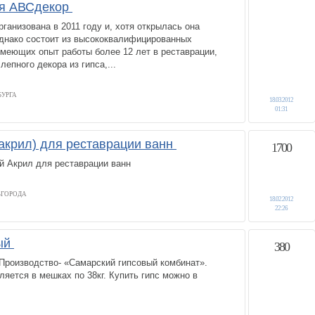
ая АВСдекор
ганизована в 2011 году и, хотя открылась она
однако состоит из высококвалифицированных
меющих опыт работы более 12 лет в реставрации,
лепного декора из гипса,...
БУРГА
18.03.2012
01:31
акрил) для реставрации ванн
1700
 Акрил для реставрации ванн
ВГОРОДА
18.02.2012
22:26
ный
380
 Производство- «Самарский гипсовый комбинат».
яется в мешках по 38кг. Купить гипс можно в