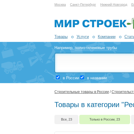
Москва
Санкт-Петербург
Нижний Новгород
Е
Товары
Услуги
Компании
Стат
Например,
полиэтиленовые трубы
в России
в названии
Строительные товары в России
/
Строительств
Товары в категории "Ре
Все, 23
Только в России, 23