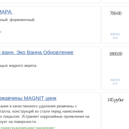
АМАРА
700-00
чный ,формовочный.
У
06.09.2012
18:22
 ванн. Эко Ванна Обновление
1800.00
ощью жидкого акрила.
16.08.2012
22:27
 ржавчины MAGNIT цинк
145 рубкг
ания и качественного удаления ржавчины с
талла, конструкций из стали перед нанесением
о покрытия. Устраняет коррозийные проявления на
зует на поверхности...
ЕХНИЧЕСКАЯ КОМПАНИЯ "ОБНОВЛЕНИЕ"