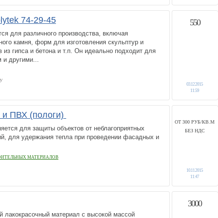
ytek 74-29-45
550
ется для различного производства, включая
ного камня, форм для изготовления скульптур и
 из гипса и бетона и т.п. Он идеально подходит для
 и другими...
У
03.12.2015
11:59
 и ПВХ (пологи)
ОТ 300 РУБ/КВ.М
няется для защиты объектов от неблагоприятных
БЕЗ НДС
й, для удержания тепла при проведении фасадных и
ОИТЕЛЬНЫХ МАТЕРИАЛОВ
10.11.2015
11:47
3000
й лакокрасочный материал с высокой массой