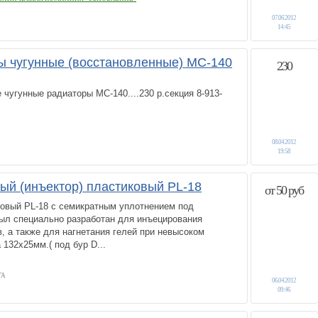
07.06.2012
14:45
 чугунные (восстановленные) МС-140
230
чугунные радиаторы МС-140....230 р.секция 8-913-
08.04.2012
19:58
ый (инъектор) пластиковый PL-18
от 50 руб
ковый PL-18 с семикратным уплотнением под
л специально разработан для инъецирования
 а также для нагнетания гелей при невысоком
 132x25мм.( под бур D...
ГА
06.04.2012
09:46