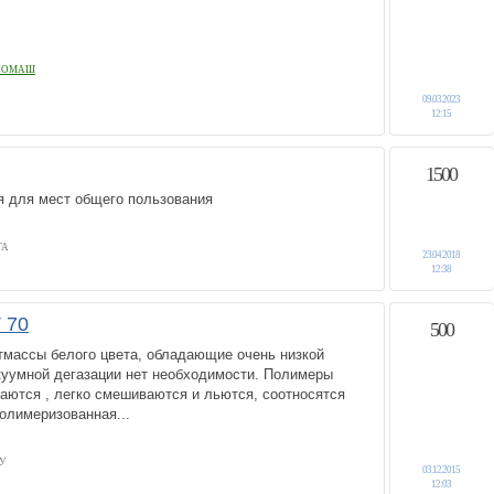
ХНОМАШ
09.03.2023
12:15
1500
 для мест общего пользования
ГА
23.04.2018
12:38
 70
500
тмассы белого цвета, обладающие очень низкой
куумной дегазации нет необходимости. Полимеры
аются , легко смешиваются и льются, соотносятся
полимеризованная...
У
03.12.2015
12:03