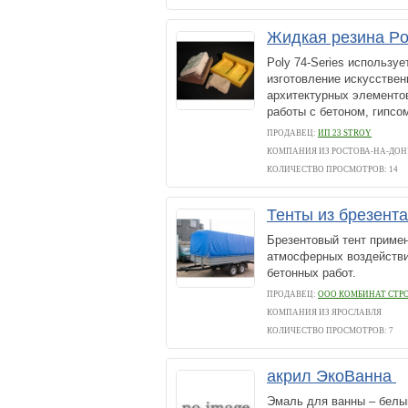
Жидкая резина Pol
Poly 74-Series использу
изготовление искусствен
архитектурных элементов
работы с бетоном, гипсом
ПРОДАВЕЦ:
ИП 23 STROY
КОМПАНИЯ ИЗ РОСТОВА-НА-ДОН
КОЛИЧЕСТВО ПРОСМОТРОВ: 14
Тенты из брезента
Брезентовый тент приме
атмосферных воздействи
бетонных работ.
ПРОДАВЕЦ:
ООО КОМБИНАТ СТР
КОМПАНИЯ ИЗ ЯРОСЛАВЛЯ
КОЛИЧЕСТВО ПРОСМОТРОВ: 7
акрил ЭкоВанна
Эмаль для ванны – белы