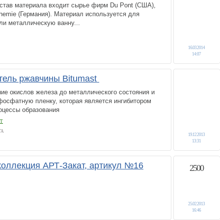
остав материала входит сырье фирм Du Pont (США),
Chemie (Германия). Материал используется для
ли металлическую ванну...
16.03.2014
14:07
тель ржавчины Bitumast
ие окислов железа до металлического состояния и
фосфатную пленку, которая является ингибитором
оцессы образования
Т
ГА
19.12.2013
13:31
 коллекция АРТ-Закат, артикул №16
2500
25.02.2013
16:46