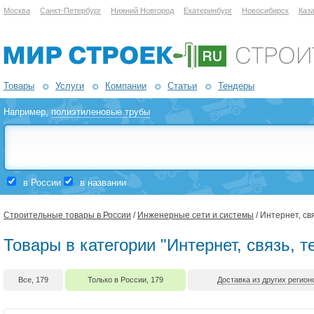
Москва
Санкт-Петербург
Нижний Новгород
Екатеринбург
Новосибирск
Каз
Товары
Услуги
Компании
Статьи
Тендеры
Например,
полиэтиленовые трубы
в России
в названии
Строительные товары в России
/
Инженерные сети и системы
/ Интернет, св
Товары в категории "Интернет, связь, 
Все, 179
Только в России, 179
Доставка из других регионо