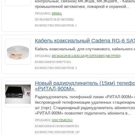
контрольный, связной) МКЭКШв, МКЭКШвНГ, - Кабел
промышленной автоматики, пожарной и охранной...
ПРОДАВЕЦ:
ИРИНА
ПОЛЬЗОВАТЕЛЬ ИЗ МОСКВЫ
КОЛИЧЕСТВО ПРОСМОТРОВ: 1
Кабель коаксиальный Cadena RG-6 SA
Кабель коаксиальный, для спутникового, кабельного
ПРОДАВЕЦ:
ИП МАКАРОВ АЛЕКСАНДР СЕРГЕЕВИЧ (МК ГРУПП)
КОМПАНИЯ ИЗ ИРКУТСКА
КОЛИЧЕСТВО ПРОСМОТРОВ: 3
Новый радиоудлинитель (15км) телеф
«РИТАЛ-900М»
Радиоудлинитель телефонной линии «РИТАЛ-900М» 
беспроводной телефонизации удаленных стационарных
шт (торг). Стационарный радиоудлинитель абонентск
«РИТАЛ-900М» позволяет подключить абонента в...
ПРОДАВЕЦ:
ООО ТРАНСГАЗ
КОМПАНИЯ ИЗ НОВОСИБИРСКА
КОЛИЧЕСТВО ПРОСМОТРОВ: 187