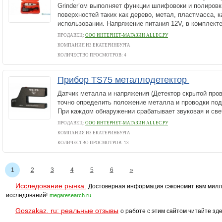
Grinder’ом выполняет функции шлифовоки и полиров
поверхностей таких как дерево, метал, пластмасса, ка
использовании. Напряжение питания 12V, в комплекте 
ПРОДАВЕЦ:
ООО ИНТЕРНЕТ-МАГАЗИН ALLEC.РУ
КОМПАНИЯ ИЗ ЕКАТЕРИНБУРГА
КОЛИЧЕСТВО ПРОСМОТРОВ: 4
Прибор TS75 металлодетектор
Датчик металла и напряжения (Детектор скрытой про
точно определить положение металла и проводки под
При каждом обнаружении срабатывает звуковая и све
ПРОДАВЕЦ:
ООО ИНТЕРНЕТ-МАГАЗИН ALLEC.РУ
КОМПАНИЯ ИЗ ЕКАТЕРИНБУРГА
КОЛИЧЕСТВО ПРОСМОТРОВ: 13
1
2
3
4
5
6
»
Исследование рынка.
Достоверная информация сэкономит вам милл
исследований!
megaresearch.ru
Goszakaz. ru: реальные отзывы
о работе с этим сайтом читайте зде