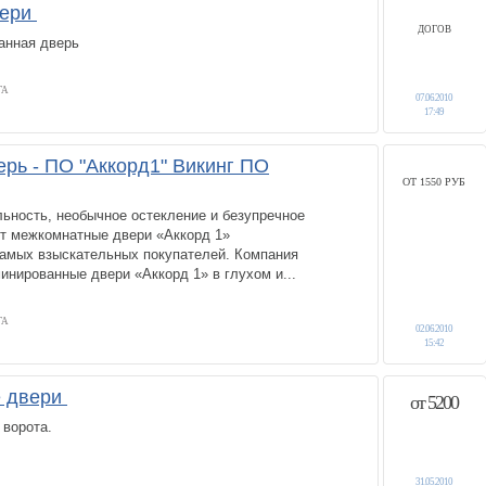
вери
ДОГОВ
анная дверь
ГА
07.06.2010
17:49
рь - ПО "Аккорд1" Викинг ПО
ОТ 1550 РУБ
ьность, необычное остекление и безупречное
ют межкомнатные двери «Аккорд 1»
амых взыскательных покупателей. Компания
инированные двери «Аккорд 1» в глухом и...
ГА
02.06.2010
15:42
 двери
от 5200
 ворота.
31.05.2010