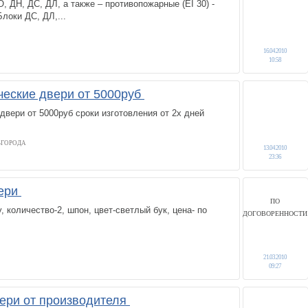
О, ДН, ДС, ДЛ, а также – противопожарные (EI 30) -
локи ДС, ДЛ,...
16.04.2010
10:58
еские двери от 5000руб
вери от 5000руб сроки изготовления от 2х дней
ВГОРОДА
13.04.2010
23:36
ери
ПО
 количество-2, шпон, цвет-светлый бук, цена- по
ДОГОВОРЕННОСТИ
21.03.2010
09:27
ери от производителя