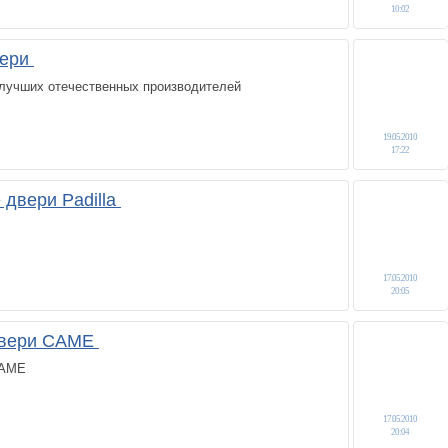
10:02
вери
лучших отечественных производителей
19.05.2010
17:22
двери Padilla
17.05.2010
20:05
двери САМЕ
САМЕ
17.05.2010
20:04