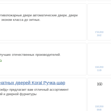
тивопожарные двери автоматические двери, двери
т эконом класса до эитных.
17.05.2010
20:02
лучших отечественных производителей.
ТЬ
13.05.2010
11:09
натных дверей Koral Ручка-шар
160
ейд» предлагает вам отличный ассортимент
ий и дверной фурнитуры
13.05.2010
09:00