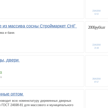
23.04.2010
12:12
 из массива сосны Строймаркет СНГ
2000руб/шт
ма и бани.
22.04.2010
21:18
цы, двери
ИЧ
КА
20.04.2010
07:57
нные оптом
оизводит всю номенклатуру деревянных дверных
и ГОСТ 24698-81 для массового и муниципального