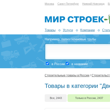
Москва
Санкт-Петербург
Нижний Новгород
Е
Товары
Услуги
Компании
Стат
Например,
полиэтиленовые трубы
в России
в названии
Строительные товары в России
/
Строительств
Товары в категории "Дв
Все, 2443
Только в России, 2437