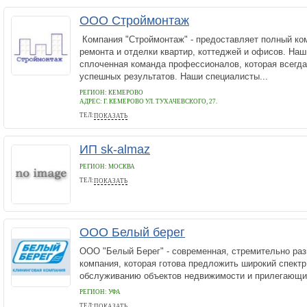
ООО Строймонтаж
Компания "Строймонтаж" - предоставляет полный ком
ремонта и отделки квартир, коттеджей и офисов. Наш
сплоченная команда профессионалов, которая всегда
успешных результатов. Наши специалисты...
РЕГИОН: КЕМЕРОВО
АДРЕС:
Г. КЕМЕРОВО УЛ. ТУХАЧЕВСКОГО, 27.
ТЕЛ:
ПОКАЗАТЬ
8(3842)63-07-09
ИП sk-almaz
РЕГИОН: МОСКВА
ТЕЛ:
ПОКАЗАТЬ
+7(903)139-42-45
ООО Белый берег
ООО "Белый Берег" - современная, стремительно ра
компания, которая готова предложить широкий спектр
обслуживанию объектов недвижимости и прилегающих
РЕГИОН: УФА
ТЕЛ:
ПОКАЗАТЬ
8(347) 293-25-60