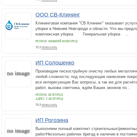
ООО СВ-Клининг
Клининговая компания "СВ Клининг" оказывает услу
уборки в Нижнем Новгороде и области. Что мы пр
комплексная уборка Генеральная уборка ...
РЕГИОН: НИЖНИЙ НОВГОРОД
ТЕЛ:
ПОКАЗАТЬ
8-930-814-68-21
ИП Солошенко
Произведем пескоструйную очистку любых металличе
любой сложности, под последующее нанесение покро
все интересующие Вас вопросы, а так же для расчёта
работ, вызова сметчика, ждём Ваших звонков по...
РЕГИОН: БЕЛГОРОД
АДРЕС:
Г. БЕЛГОРОД
ТЕЛ:
ПОКАЗАТЬ
798052225530
ИП Рогозина
Выполняем полный комплект строительных/ремонтны
работНесколько рабочих бригад в наличии в постоянно