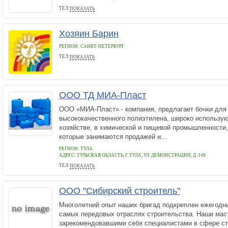
ТЕЛ:
ПОКАЗАТЬ
89062394012
Хозяин Барин
РЕГИОН: САНКТ-ПЕТЕРБУРГ
ТЕЛ:
ПОКАЗАТЬ
8(965) 004-0585
ООО ТД МИА-Пласт
ООО «МИА-Пласт» - компания, предлагает бочки для 
высококачественного полиэтилена, широко использу
хозяйстве, в химической и пищевой промышленности,
которые занимаются продажей и...
РЕГИОН: ТУЛА
АДРЕС:
ТУЛЬСКАЯ ОБЛАСТЬ, Г. ТУЛА, УЛ. ДЕМОНСТРАЦИИ, Д. 149
ТЕЛ:
ПОКАЗАТЬ
8-920-273-34-73
ООО "Сибирский строитель"
Многолетний опыт наших бригад подкреплен ежегодн
самых передовых отраслях строительства. Наши мас
зарекомендовавшими себя специалистами в сфере ст