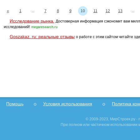
«
1
...
7
8
9
10
11
12
13
...
Исследование рынка.
Достоверная информация сэкономит вам милл
исследований!
megaresearch.ru
Goszakaz. ru: реальные отзывы
о работе с этим сайтом читайте зде
Помощь
Условия использования
Политика ко
© 2009-2023, МирСтроек.ру -
При полном или частичном использовании м