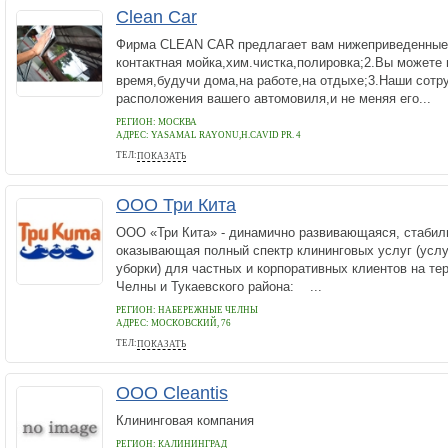
Clean Car
Фирма CLEAN CAR предлагает вам нижеприведенные 
контактная мойка,хим.чистка,полировка;2.Вы можете
время,будучи дома,на работе,на отдыхе;3.Наши сотр
расположения вашего автомовиля,и не меняя его...
РЕГИОН: МОСКВА
АДРЕС:
YASAMAL RAYONU,H.CAVID PR. 4
ТЕЛ:
ПОКАЗАТЬ
994702484937
ООО Три Кита
ООО «Три Кита» - динамично развивающаяся, стабил
оказывающая полный спектр клининговых услуг (усл
уборки) для частных и корпоративных клиентов на те
Челны и Тукаевского района: ...
РЕГИОН: НАБЕРЕЖНЫЕ ЧЕЛНЫ
АДРЕС:
МОСКОВСКИЙ, 76
ТЕЛ:
ПОКАЗАТЬ
8-960-073-96-75
ООО Cleantis
Клининговая компания
РЕГИОН: КАЛИНИНГРАД