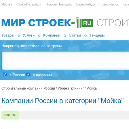
Москва
Санкт-Петербург
Нижний Новгород
Екатеринбург
Новосибирск
Каз
Товары
Услуги
Компании
Статьи
Тендеры
Например,
полиэтиленовые трубы
в России
в названии
Строительные компании России
/
Уборка, клининг
/ Мойка
Компании России в категории "Мойка"
Все, 501