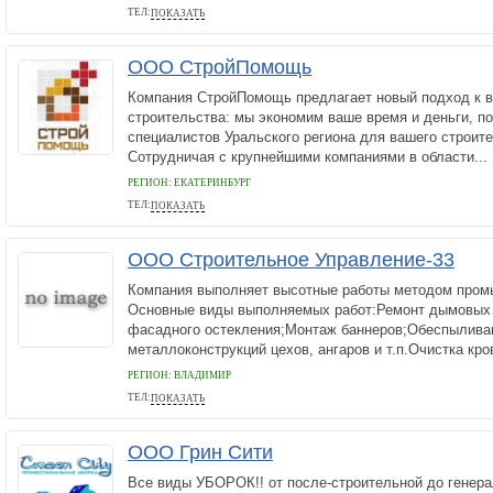
ТЕЛ:
ПОКАЗАТЬ
+7 918 077-77-66
ООО СтройПомощь
Компания СтройПомощь предлагает новый подход к 
строительства: мы экономим ваше время и деньги, п
специалистов Уральского региона для вашего строите
Сотрудничая с крупнейшими компаниями в области...
РЕГИОН: ЕКАТЕРИНБУРГ
ТЕЛ:
ПОКАЗАТЬ
8(343)346-59-62, 8(906)804-74-20
ООО Строительное Управление-33
Компания выполняет высотные работы методом пром
Основные виды выполняемых работ:Ремонт дымовых 
фасадного остекления;Монтаж баннеров;Обеспылива
металлоконструкций цехов, ангаров и т.п.Очистка кров
РЕГИОН: ВЛАДИМИР
ТЕЛ:
ПОКАЗАТЬ
8-920-624-83-63
ООО Грин Сити
Все виды УБОРОК!! от после-строительной до генера