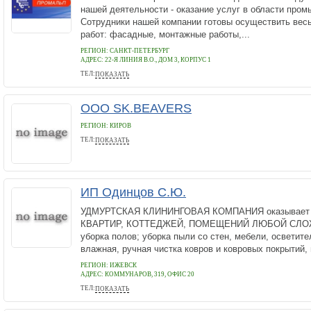
нашей деятельности - оказание услуг в области про
Сотрудники нашей компании готовы осуществить вес
работ: фасадные, монтажные работы,...
РЕГИОН: САНКТ-ПЕТЕРБУРГ
АДРЕС:
22-Я ЛИНИЯ В.О., ДОМ 3, КОРПУС 1
ТЕЛ:
ПОКАЗАТЬ
+7(812) 324 88 05
ООО SK.BEAVERS
РЕГИОН: КИРОВ
ТЕЛ:
ПОКАЗАТЬ
8 953 676-83-94
ИП Одинцов С.Ю.
УДМУРТСКАЯ КЛИНИНГОВАЯ КОМПАНИЯ оказывает у
КВАРТИР, КОТТЕДЖЕЙ, ПОМЕЩЕНИЙ ЛЮБОЙ СЛОЖ
уборка полов; уборка пыли со стен, мебели, осветите
влажная, ручная чистка ковров и ковровых покрытий, и
РЕГИОН: ИЖЕВСК
АДРЕС:
КОММУНАРОВ, 319, ОФИС 20
ТЕЛ:
ПОКАЗАТЬ
73412643766