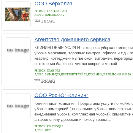
ООО Верхолаз
РЕГИОН: ЕКАТЕРИНБУРГ
АДРЕС:
НОВИНСКАЯ 2
ТЕЛ:
ПОКАЗАТЬ
+7 (343) 372-38-81
Агентство домашнего сервиса
КЛИНИНГОВЫЕ УСЛУГИ:- экспресс-уборка помещений
уборка магазинов, торговых центров, офисов и т.д.- 
квартир, коттеджей- мытье окон, витражей, перегород
остекления балконов- чистка ковров и мягкой...
РЕГИОН: УЛАН-УДЭ
АДРЕС:
Г.УЛАН-УДЭ, ПР.СТРОИТЕЛЕЙ 72, КСК ЗММК, ПАВИЛЬОНЫ 49 И 50
ТЕЛ:
ПОКАЗАТЬ
65-11-93, 8-924-657-4450
ООО Рос-Юг-Клининг
Клининговая компания. Предлагаем услуги по мойке 
уборке помещений (генеральная уборка, послестроит
ежедневная уборка, комплексная уборка), химчистке 
а также спилу деревьев и покосу травы....
РЕГИОН: КРАСНОДАР
АДРЕС:
ФМР