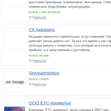
высотники (малярные, клининговые, монтажные, стек
универсалы (подсобники, штукатурщики,...
РЕГИОН: САНКТ-ПЕТЕРБУРГ
ТЕЛ:
ПОКАЗАТЬ
+79633138222
СК Аквариус
На рынке ремонтно-строительных услуг компания "Ак
работает более девяти лет. За все это время у нас 
культура работы с клиентом, суть которой не в полу
прибыли, а в качественном и достойном...
РЕГИОН: МОСКВА
ТЕЛ:
ПОКАЗАТЬ
+79258097717
Stoypartniostvo
РЕГИОН: САМАРА
ТЕЛ:
ПОКАЗАТЬ
89170368820
ООО ЕТС-промальп
Компания "ЕТС-промальп" была создана в 2007 году.