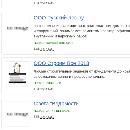
ТЕЛ:
ПОКАЗАТЬ
84959711610
ООО Русский лес.ру
наша компания занимается строительством домов, к
и сооружений. занимаемся ремонтом квартир, офисо
внутренних и наружных работ.
РЕГИОН: НИЖНИЙ НОВГОРОД
ТЕЛ:
ПОКАЗАТЬ
89200299216
ООО Строим Все 2013
Любые строительные решения от фундамента до кры
высококачественно и профессионально.
РЕГИОН: СМОЛЕНСК
ТЕЛ:
ПОКАЗАТЬ
+79203193392
газета "Ведомости"
РЕГИОН: САНКТ-ПЕТЕРБУРГ
ТЕЛ:
ПОКАЗАТЬ
(812) 325-60-80