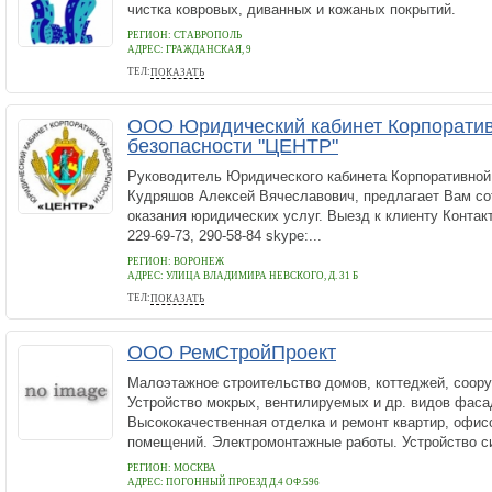
чистка ковровых, диванных и кожаных покрытий.
РЕГИОН: СТАВРОПОЛЬ
АДРЕС:
ГРАЖДАНСКАЯ, 9
ТЕЛ:
ПОКАЗАТЬ
8(8652)64-45-72
ООО Юридический кабинет Корпорати
безопасности "ЦЕНТР"
Руководитель Юридического кабинета Корпоративной
Кудряшов Алексей Вячеславович, предлагает Вам со
оказания юридических услуг. Выезд к клиенту Контакт
229-69-73, 290-58-84 skype:...
РЕГИОН: ВОРОНЕЖ
АДРЕС:
УЛИЦА ВЛАДИМИРА НЕВСКОГО, Д. 31 Б
ТЕЛ:
ПОКАЗАТЬ
+ 7 473 229 69 73
ООО РемСтройПроект
Малоэтажное строительство домов, коттеджей, соору
Устройство мокрых, вентилируемых и др. видов фаса
Высококачественная отделка и ремонт квартир, офисо
помещений. Электромонтажные работы. Устройство си
РЕГИОН: МОСКВА
АДРЕС:
ПОГОННЫЙ ПРОЕЗД Д.4 ОФ.596