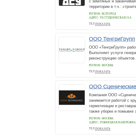
с земляных и заканчивая
территории в т.ч.: строи
РЕГИОН: БЕЛГОРОД
АДРЕС:
УЛ.СТУДЕНЧЕСКАЯ 21А
ТЕЛ:
ПОКАЗАТЬ
(4722) 40 04 64
ООО ТенгриГрупп
ООО «ТенгриГрупп» работ
Выполняет услуги генера
реконструкцию объектов.
РЕГИОН: МОСКВА
ТЕЛ:
ПОКАЗАТЬ
+79032020880
ООО Сценические
Компания ООО «Сценическ
занимается работой с кр
герметизации и реставр
также уборке и помывке з
РЕГИОН: МОСКВА
АДРЕС:
ЛУЖНЕЦКАЯ НАБЕРЕЖНАЯ Д
ТЕЛ:
ПОКАЗАТЬ
8(499)391-87-36