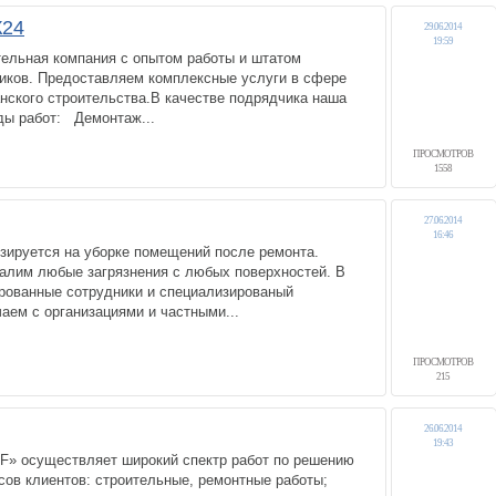
24
29.06.2014
19:59
льная компания с опытом работы и штатом
иков. Предоставляем комплексные услуги в сфере
нского строительства.В качестве подрядчика наша
ы работ: Демонтаж...
ПРОСМОТРОВ
1558
27.06.2014
16:46
зируется на уборке помещений после ремонта.
далим любые загрязнения с любых поверхностей. В
ованные сотрудники и специализированый
аем с организациями и частными...
ПРОСМОТРОВ
215
26.06.2014
19:43
F» осуществляет широкий спектр работ по решению
ов клиентов: строительные, ремонтные работы;