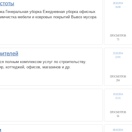
стоты
28.10.2014
16:00
рка Генеральная уборка Ежедневная уборка офисных
имчистка мебели и ковровых покрытий Вывоз мусора
ПРОСМОТРОВ
2
73
оителей
23.10.2014
22:01
ся полным комплексом услуг по строительству.
р, коттеджей, офисов, магазинов и др.
ПРОСМОТРОВ
294
19.10.2014
15:15
ПРОСМОТРОВ
56
м
08.10.2014