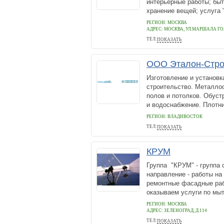
интерьерные работы; быт
хранение вещей; услуга "
РЕГИОН: МОСКВА
АДРЕС:
МОСКВА, УЛ.МАРШАЛА ГОЛ
ТЕЛ:
ПОКАЗАТЬ
+7(495)923-26-21
ООО Эталон-Стро
Изготовление и установк
строительство. Металлоо
полов и потолков. Обуст
и водоснабжение. Плотни
РЕГИОН: ВЛАДИВОСТОК
ТЕЛ:
ПОКАЗАТЬ
8 9089920739
КРУМ
Группа "КРУМ" - группа 
направление - работы на
ремонтные фасадные раб
оказываем услуги по мыт
РЕГИОН: МОСКВА
АДРЕС:
ЗЕЛЕНОГРАД, Д.114
ТЕЛ:
ПОКАЗАТЬ
74959972450