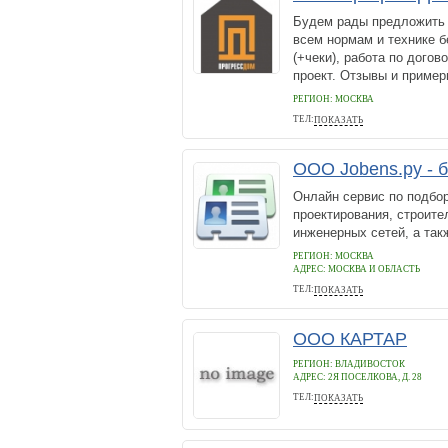
Будем рады предложить 
всем нормам и технике б
(+чеки), работа по догов
проект. Отзывы и пример
РЕГИОН: МОСКВА
ТЕЛ:
ПОКАЗАТЬ
+74993720858
ООО Jobens.ру -
Онлайн сервис по подбо
проектирования, строите
инженерных сетей, а так
РЕГИОН: МОСКВА
АДРЕС:
МОСКВА И ОБЛАСТЬ
ТЕЛ:
ПОКАЗАТЬ
8-915-757-36-05
ООО КАРТАР
РЕГИОН: ВЛАДИВОСТОК
АДРЕС:
2Я ПОСЕЛКОВА, Д. 28
ТЕЛ:
ПОКАЗАТЬ
2684086