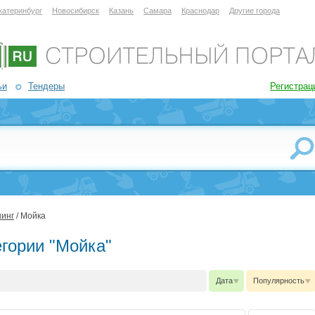
катеринбург
Новосибирск
Казань
Самара
Краснодар
Другие города
ьи
Тендеры
Регистрац
нинг
/ Мойка
егории "Мойка"
Дата
Популярность