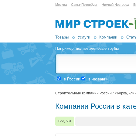
Москва
Санкт-Петербург
Нижний Новгород
Е
Товары
Услуги
Компании
Стат
Например,
полиэтиленовые трубы
в России
в названии
Строительные компании России
/
Уборка, кли
Компании России в кат
Все, 501