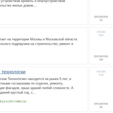
 устройством кровель и благоустройством
тельство жилых домов,...
ПРОСМОТРОВ
210
17.07.2014
10:34
ает на территории Москвы и Московской области.
льного подрядчика на строительство, ремонт и
ПРОСМОТРОВ
1390
 технологии
01.07.2014
11:30
ие Технологии» находится на рынке 5 лет, и
упными госзаказами по отделке, ремонту,
ации фасадов, крыш зданий любой сложности. А
даний круглый год, с...
.2/4 СТР.17 ОФИС 310
ПРОСМОТРОВ
382