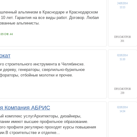
24.09.2014
13:13
шленный альпинизм в Краснодаре и Краснодарском
 10 лет. Гарантия на все виды работ. Договор. Любая
ованные альпинисты.
09 ОФ. 44
ПРОСМОТРОВ
201
окат
02.09.2014
15:10
го строительного инструмента в Челябинске.
 дереву, генераторы, сверлильно-бурильное
фораторы, отбойные молотки и прочее.
ПРОСМОТРОВ
239
я Компания АБРИС
02.09.2014
14:34
й комплекс услугАрхитекторы, дизайнеры,
пании имеют высшее профильное образование.
ого профиля регулярно проходят курсы повышения
ии.В строительстве и отделке...