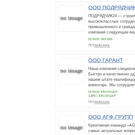
ООО ПОДРЯДЧИК
ПОДРЯДЧИК24 — строите
высококлассных сотрудн
промышленного и гражда
компания следующие вид
РЕГИОН: МОСКВА
ТЕЛ:
ПОКАЗАТЬ
84956484954
ООО ГАРАНТ
Наша компания специали
Быстро и качественно у
нашем штате квалифицыр
инвентарь. Мы сотруднич
РЕГИОН: КРАСНОДАР
АДРЕС:
КРАСНОДАР
ТЕЛ:
ПОКАЗАТЬ
8 928 035 86 97
ООО АГФ-ГРУПП
Креативная команда «AG
самых актуальных вопрос