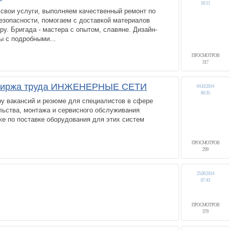
16:11
свои услуги, выполняем качественный ремонт по
езопасности, помогаем с доставкой материалов
ору. Бригада - мастера с опытом, славяне. Дизайн-
ы с подробными...
ПРОСМОТРОВ
317
 биржа труда ИНЖЕНЕРНЫЕ СЕТИ
04.10.2014
00:35
ру вакансий и резюме для специалистов в сфере
льства, монтажа и сервисного обслуживания
же по поставке оборудования для этих систем
ПРОСМОТРОВ
299
25.09.2014
07:43
ПРОСМОТРОВ
379