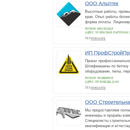
ООО Альптек
Высотные работы, промы
крае. Опыт работы более
форма оплаты. Лицензир
РЕГИОН: КРАСНОДАР
АДРЕС:
УЛ. КРАСНЫХ ПАРТИЗАН, 1
ТЕЛ:
ПОКАЗАТЬ
8 928 255 11 28
ИП ПрофСтройПр
Прокат профессионально
Шлифмашины по бетону и
оборудование, пилы, пер
РЕГИОН: ЧЕЛЯБИНСК
АДРЕС:
ПР. ПОБЕДЫ, Д.169
ТЕЛ:
ПОКАЗАТЬ
8 351 248-99-99
ООО Строительна
Мы предоставляем полны
инженеры и прорабы ком
Специалисты строительн
квалификации и аттестац