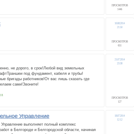
ПРОСМОТРОВ
1446
С
10.08.2014
21:50
ПРОСМОТРОВ
651
21.07.2014
23:38
енно, не дорого, в срок!Любой вид земельных
афтТраншеи под фундамент, кабеля и трубы!
ые бригады работников!От вас лишь сказать где
делаем сами!Звоните!
11
ПРОСМОТРОВ
127
ельное Управление
18.07.2014
12:12
 Управление выполняет полный комплекс
абот в Белгороде и Белгородской области, начиная