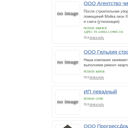
ООО Агентство чи
После строительная убо
помещений Мойка окон Х
и снега (утилизация)
РЕГИОН: ИЖЕВСК
АДРЕС:
УЛ. АЗИНА 4, ОФИС 316
ТЕЛ:
ПОКАЗАТЬ
(3412) 478-012 , 8(912)-013-81-9
ООО Гильдия стр
Наша компания занимает
выполняем ремонт кварти
РЕГИОН: КИРОВ
ТЕЛ:
ПОКАЗАТЬ
25-02-99
ИП левадный
РЕГИОН: СОЧИ
ТЕЛ:
ПОКАЗАТЬ
89628842246
ООО ПрогрессДо