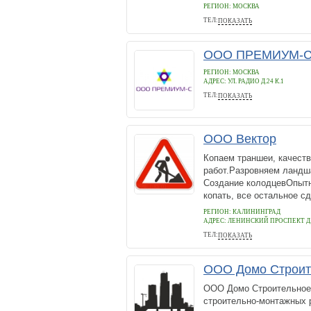
РЕГИОН: МОСКВА
ТЕЛ:
ПОКАЗАТЬ
8 499 390 27 10
ООО ПРЕМИУМ-
РЕГИОН: МОСКВА
АДРЕС:
УЛ. РАДИО Д.24 К.1
ТЕЛ:
ПОКАЗАТЬ
89671855565
ООО Вектор
Копаем траншеи, качеств
работ.Разровняем ландш
Создание колодцевОпытн
копать, все остальное с
РЕГИОН: КАЛИНИНГРАД
АДРЕС:
ЛЕНИНСКИЙ ПРОСПЕКТ Д.
ТЕЛ:
ПОКАЗАТЬ
89506731497
ООО Домо Строит
ООО Домо Строительное
строительно-монтажных р