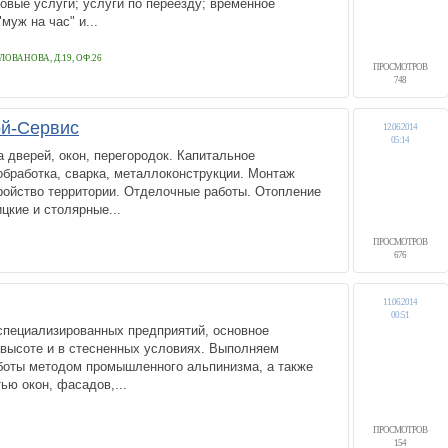
овые услуги; услуги по переезду; временное
муж на час" и...
ОВАНОВА, Д.19, ОФ.26
ПРОСМОТРОВ
748
й-Сервис
12.06.2014
05:14
а дверей, окон, перегородок. Капитальное
бработка, сварка, металлоконструкции. Монтаж
ройство территории. Отделочные работы. Отопление
цкие и столярные...
ПРОСМОТРОВ
676
11.06.2014
00:51
специализированных предприятий, основное
 высоте и в стесненных условиях. Выполняем
оты методом промышленного альпинизма, а также
ью окон, фасадов,...
ПРОСМОТРОВ
154