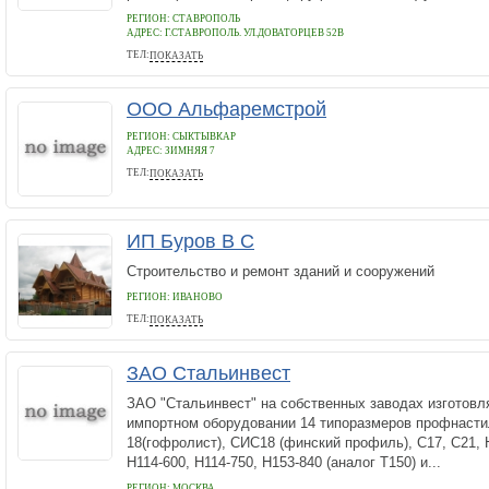
РЕГИОН: СТАВРОПОЛЬ
АДРЕС:
Г.СТАВРОПОЛЬ. УЛ.ДОВАТОРЦЕВ 52В
ТЕЛ:
ПОКАЗАТЬ
40-90-24
ООО Альфаремстрой
РЕГИОН: СЫКТЫВКАР
АДРЕС:
ЗИМНЯЯ 7
ТЕЛ:
ПОКАЗАТЬ
89042705221
ИП Буров В С
Строительство и ремонт зданий и сооружений
РЕГИОН: ИВАНОВО
ТЕЛ:
ПОКАЗАТЬ
89612476355
ЗАО Стальинвест
ЗАО "Стальинвест" на собственных заводах изготовл
импортном оборудовании 14 типоразмеров профнасти
18(гофролист), СИС18 (финский профиль), С17, С21, 
Н114-600, Н114-750, Н153-840 (аналог Т150) и...
РЕГИОН: МОСКВА