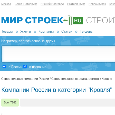
Москва
Санкт-Петербург
Нижний Новгород
Екатеринбург
Новосибирск
Каз
Товары
Услуги
Компании
Статьи
Тендеры
Например,
полиэтиленовые трубы
в России
в названии
Строительные компании России
/
Строительство, отделка, ремонт
/ Кровля
Компании России в категории "Кровля"
Все, 7762