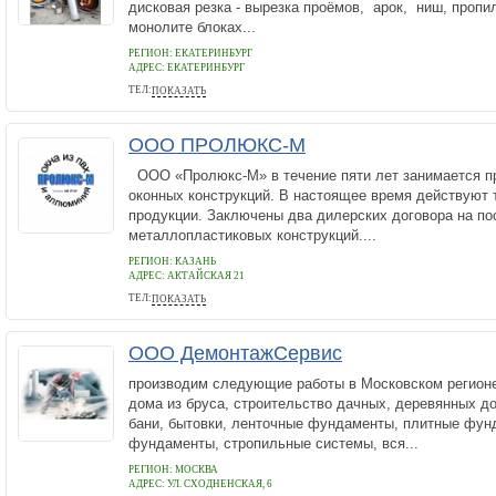
дисковая резка - вырезка проёмов, арок, ниш, пропи
монолите блоках...
РЕГИОН: ЕКАТЕРИНБУРГ
АДРЕС:
ЕКАТЕРИНБУРГ
ТЕЛ:
ПОКАЗАТЬ
89089229481
ООО ПРОЛЮКС-М
ООО «Пролюкс-М» в течение пяти лет занимается п
оконных конструкций. В настоящее время действуют 
продукции. Заключены два дилерских договора на по
металлопластиковых конструкций....
РЕГИОН: КАЗАНЬ
АДРЕС:
АКТАЙСКАЯ 21
ТЕЛ:
ПОКАЗАТЬ
8(843)562-17-89,8-9178-999-409
ООО ДемонтажСервис
производим следующие работы в Московском регионе
дома из бруса, строительство дачных, деревянных д
бани, бытовки, ленточные фундаменты, плитные фун
фундаменты, стропильные системы, вся...
РЕГИОН: МОСКВА
АДРЕС:
УЛ. СХОДНЕНСКАЯ, 6