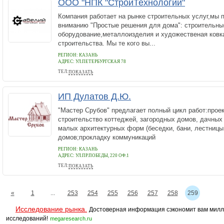
ООО "НПК "СтройТехнологии"
Компания работает на рынке строительных услуг,мы
вниманию "Простые решения для дома": строительны
оборудование,металлоизделия и художественая ковка
строительства. Мы те кого вы...
РЕГИОН: КАЗАНЬ
АДРЕС:
УЛ.ПЕТЕРБУРГСКАЯ 78
ТЕЛ:
ПОКАЗАТЬ
(843)277-05-94
ИП Дулатов Д.Ю.
"Мастер Срубов" предлагает полный цикл работ:прое
строительство коттеджей, загородных домов, дачных
малых архитектурных форм (беседки, бани, лестницы
домов;прокладку коммуникаций
РЕГИОН: КАЗАНЬ
АДРЕС:
УЛ.ПР.ПОБЕДЫ, 220 ОФ.1
ТЕЛ:
ПОКАЗАТЬ
(843) 294-50-30
«
1
...
253
254
255
256
257
258
259
Исследование рынка.
Достоверная информация сэкономит вам милл
исследований!
megaresearch.ru