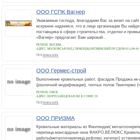
ООО ГСПК Вагнер
Уважаемые господа, благодарим Вас за визит на сайт
искренне надеемся, что в лице организации Вы найде
поставщика в сфере строительства, отделки и пром
«Вагнер» предлагает Вам широкий...
РЕГИОН: МОСКВА
АДРЕС:
МОСКОВСАЯ ОБЛ.,Г.ЛЮБЕРЦЫ,ОКТЯБРЬСКИЙ ПР-Т,ДОМ 411,ОФ.44
ТЕЛ:
ПОКАЗАТЬ
(495)660-23-03, 558-88-07
ООО Гермес-строй
Выполнение кровельных работ, фасадов.Продажа ик-
(различной модификации), теплых полов Твинтермо (
РЕГИОН: ОМСК
АДРЕС:
НЕФТЕЗАВОДСКАЯ 38Е К.2 ОФИС 20
ТЕЛ:
ПОКАЗАТЬ
+79083175561
ООО ПРИЗМА
Кровельные материалы из Финляндии( металлочереп
черепица.мансардные окна ФАКРО,ВЕЛЮКС.Кровел
работы(металлочерепица,руфлекс.катепал) установка