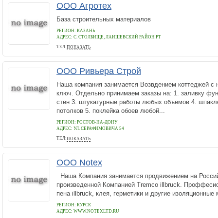
ООО Агротех
База строительных материалов
РЕГИОН: КАЗАНЬ
АДРЕС:
С. СТОЛБИЩЕ, ЛАИШЕВСКИЙ РАЙОН РТ
ТЕЛ:
ПОКАЗАТЬ
89053105554
ООО Ривьера Строй
Наша компания занимается Возвдением коттеджей с н
ключ. Отдельно принимаем заказы на: 1. заливку фу
стен 3. штукатурные работы любых объемов 4. шпакле
потолков 5. поклейка обоев любой...
РЕГИОН: РОСТОВ-НА-ДОНУ
АДРЕС:
УЛ. СЕРАФИМОВИЧА 54
ТЕЛ:
ПОКАЗАТЬ
(863) 279-57-58
ООО Notex
Наша Компания занимается продвижением на Россий
произведенной Компанией Tremco illbruck. Проффес
пена illbruck, клея, герметики и другие изоляционные 
РЕГИОН: КУРСК
АДРЕС:
WWW.NOTEXLTD.RU