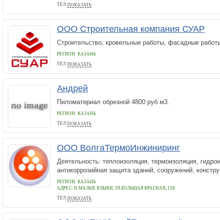
ТЕЛ:
ПОКАЗАТЬ
8-909-984-72-12
ООО Строительная компания СУАР
Строительство, кровельные работы, фасадные работ
РЕГИОН: КАЗАНЬ
ТЕЛ:
ПОКАЗАТЬ
+79872961645
Андрей
Пиломатериал обрезной 4800 руб м3.
РЕГИОН: КАЗАНЬ
ТЕЛ:
ПОКАЗАТЬ
+7-917-88-55-000
ООО ВолгаТермоИнжиниринг
Деятельность: теплоизоляция, термоизоляция, гидро
антикоррозийная защита зданий, сооружений, констру
РЕГИОН: КАЗАНЬ
АДРЕС:
П.МАЛЫЕ КЛЫКИ, УЛ.БОЛЬШАЯ КРАСНАЯ, 128
ТЕЛ:
ПОКАЗАТЬ
(843) 248-63-87