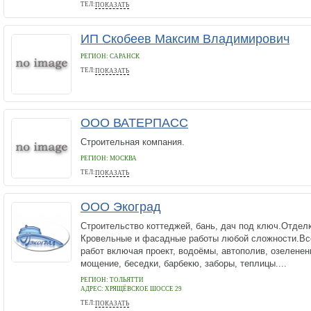
ТЕЛ:
ПОКАЗАТЬ
(4712)31-17-13
ИП Скобеев Максим Владимирович
РЕГИОН: САРАНСК
ТЕЛ:
ПОКАЗАТЬ
+79271797821
ООО ВАТЕРПАСС
Строительная компания.
РЕГИОН: МОСКВА
ТЕЛ:
ПОКАЗАТЬ
495-221-97-71
ООО Экоград
Строительство коттеджей, бань, дач под ключ.Отделк
Кровельные и фасадные работы любой сложности.В
работ включая проект, водоёмы, автополив, озеленен
мощение, беседки, барбекю, заборы, теплицы....
РЕГИОН: ТОЛЬЯТТИ
АДРЕС:
ХРЯЩЁВСКОЕ ШОССЕ 29
ТЕЛ:
ПОКАЗАТЬ
(8482)695205 695200