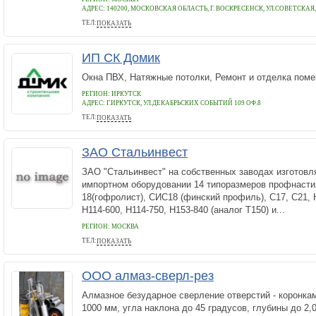
АДРЕС:
140200, МОСКОВСКАЯ ОБЛАСТЬ, Г. ВОСКРЕСЕНСК, УЛ.СОВЕТСКАЯ, 
ТЕЛ:
ПОКАЗАТЬ
(495) 797-43-01
ИП СК Домик
Окна ПВХ, Натяжные потолки, Ремонт и отделка пом
РЕГИОН: ИРКУТСК
АДРЕС:
Г.ИРКУТСК, УЛ.ДЕКАБРЬСКИХ СОБЫТИЙ 109 ОФ.8
ТЕЛ:
ПОКАЗАТЬ
(3952) 53-85-11, 67-22-44
ЗАО Стальинвест
ЗАО "Стальинвест" на собственных заводах изготовл
импортном оборудовании 14 типоразмеров профнасти
18(гофролист), СИС18 (финский профиль), С17, С21, 
Н114-600, Н114-750, Н153-840 (аналог Т150) и...
РЕГИОН: МОСКВА
ТЕЛ:
ПОКАЗАТЬ
797-43-01
ООО алмаз-сверл-рез
Алмазное безударное сверление отверстий - коронкам
1000 мм, угла наклона до 45 градусов, глубины до 2,