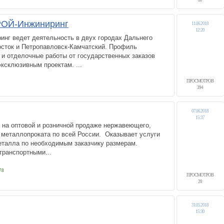
80
ОЙ-Инжиниринг
11.06.2018
12:20
г ведет деятельность в двух городах Дальнего
осток и Петропавловск-Камчатский. Профиль
 и отделочные работы от государственных заказов
эксклюзивным проектам. ...
ПРОСМОТРОВ
394
07.06.2018
15:37
 на оптовой и розничной продаже нержавеющего,
о металлопроката по всей России. Оказывает услуги
еталла по необходимым заказчику размерам.
транспортными...
78
ПРОСМОТРОВ
20
31.05.2018
15:30