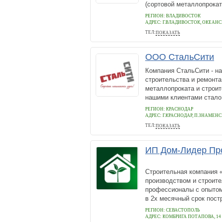
(сортовой металлопрокат
РЕГИОН: ВЛАДИВОСТОК
АДРЕС:
Г.ВЛАДИВОСТОК, ОКЕАНСК
ТЕЛ:
ПОКАЗАТЬ
+79147918576
ООО СтальСити
Компания СтальСити - н
строительства и ремонта
металлопроката и строит
нашими клиентами стало 
РЕГИОН: КРАСНОДАР
АДРЕС:
Г.КРАСНОДАР, П.ЗНАМЕНСКИ
ТЕЛ:
ПОКАЗАТЬ
+7 (961) 852-84-48
ИП Дом-Лидер Про
Строительная компания 
производством и строит
профессионалы с опытом
в 2х месячный срок пост
РЕГИОН: СЕВАСТОПОЛЬ
АДРЕС:
КОМБРИГА ПОТАПОВА, 14