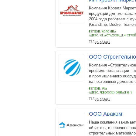
Компания Кровля Маркет
продукции для монтажа к
2004 года работаем с л
(Grandline, Docke, Техно
РЕГИОН: КОЛОМНА
АДРЕС:
УЛ. АСТАХОВА, Д. 4. СТ
ТЕЛ:
ПОКАЗАТЬ
+7 916 969-88-03
ООО Строительно
Компания «Строительное 
профиль организации - э
и промышленного оборуд
на постоянные деловые о
РЕГИОН: УФА
АДРЕС:
РЕВОЛЮЦИОННАЯ 98/1
ТЕЛ:
ПОКАЗАТЬ
89872449778
ООО Аваком
Наша компания занимает
объектов, в перечень по
строительных материалов