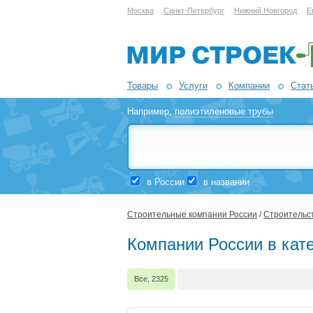
Москва
Санкт-Петербург
Нижний Новгород
Е
Товары
Услуги
Компании
Стат
Например,
полиэтиленовые трубы
в России
в названии
Строительные компании России
/
Строительст
Компании России в кате
Все, 2325