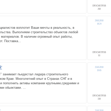
ПРОСМОТРОВ
268
29.05.2018
18:24
циалистов воплотит Ваши мечты в реальность, в
ельства. Выполняем строительство объектов любой
 материалов. В наличии огромный опыт работы,
т. Поставка...
ПРОСМОТРОВ
93
'
25.05.2018
19:05
’ занимает пьедестал лидера строительного
ком Крае. Многолетний опыт в Странах СНГ и в
ли пополнить активы компании крупными,средними и
и обьектами. ...
ПРОСМОТРОВ
338
т
25.05.2018