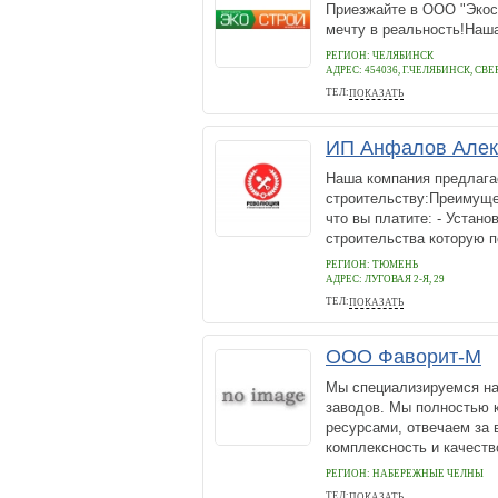
Приезжайте в ООО "Экос
мечту в реальность!Наша
РЕГИОН: ЧЕЛЯБИНСК
АДРЕС:
454036, Г.ЧЕЛЯБИНСК, СВЕ
ТЕЛ:
ПОКАЗАТЬ
+7(351)216-33-94, 8-912-306-08
ИП Анфалов Алек
Наша компания предлага
строительству:Преимущес
что вы платите: - Устано
строительства которую п
РЕГИОН: ТЮМЕНЬ
АДРЕС:
ЛУГОВАЯ 2-Я, 29
ТЕЛ:
ПОКАЗАТЬ
89923001191, 955-119
ООО Фаворит-М
Мы специализируемся на
заводов. Мы полностью 
ресурсами, отвечаем за 
комплексность и качеств
РЕГИОН: НАБЕРЕЖНЫЕ ЧЕЛНЫ
ТЕЛ:
ПОКАЗАТЬ
+7 (8552) 75-05-86