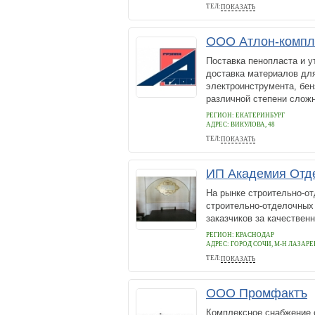
ТЕЛ:
ПОКАЗАТЬ
+79780680668
ООО Атлон-компл
Поставка пенопласта и у
доставка материалов дл
электроинструмента, бе
различной степени сложн
РЕГИОН: ЕКАТЕРИНБУРГ
АДРЕС:
ВИКУЛОВА, 48
ТЕЛ:
ПОКАЗАТЬ
(343) 21-302-40, 242-85-96
ИП Академия Отд
На рынке строительно-о
строительно-отделочных
заказчиков за качественн
РЕГИОН: КРАСНОДАР
АДРЕС:
ГОРОД СОЧИ, М-Н ЛАЗАРЕ
ТЕЛ:
ПОКАЗАТЬ
89517901075
ООО Промфактъ
Комплексное снабжение с