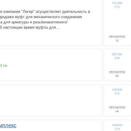
17.07.2018
17:14
я компания "Лигер" осуществляет деятельность в
 продажи муфт для механического соединения
са для арматуры и резьбонакатноного/
 В настоящее время муфты для...
ПРОСМОТРОВ
18
09.07.2018
10:09
Т 144
ПРОСМОТРОВ
265
22.06.2018
12:45
ПРОСМОТРОВ
146
мплекс
22.06.2018
12:34