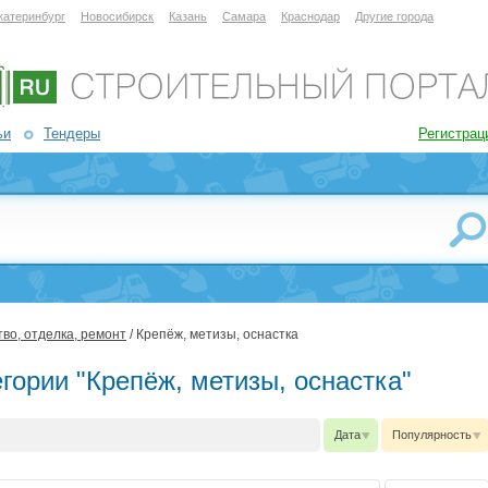
катеринбург
Новосибирск
Казань
Самара
Краснодар
Другие города
ьи
Тендеры
Регистрац
во, отделка, ремонт
/ Крепёж, метизы, оснастка
гории "Крепёж, метизы, оснастка"
Дата
Популярность