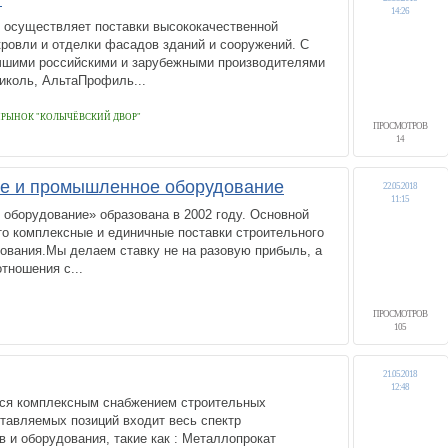
14:26
 осуществляет поставки высококачественной
ровли и отделки фасадов зданий и сооружений. С
учшими российскими и зарубежными производителями
николь, АльтаПрофиль...
РОЙРЫНОК "КОЛЫЧЁВСКИЙ ДВОР"
ПРОСМОТРОВ
14
е и промышленное оборудование
22.05.2018
11:15
оборудование» образована в 2002 году. Основной
то комплексные и единичные поставки строительного
ования.Мы делаем ставку не на разовую прибыль, а
тношения с...
ПРОСМОТРОВ
105
21.05.2018
12:48
ся комплексным снабжением строительных
ставляемых позиций входит весь спектр
 и оборудования, такие как : Металлопрокат