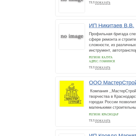
ТЕЛ:
ПОКАЗАТЬ
(928) 881-11-13
ИП Никитаев В.В.
Профильная бригада спе
сфере ремонта и строит
сложности, из различных
инструмент, автотранспор
РЕГИОН: КАЛУГА
АДРЕС:
Г.ОБНИНСК
ТЕЛ:
ПОКАЗАТЬ
+79108684082
ООО МастерСтрой
Компания ,,МастерСтрой’
творчества в Краснодарс
городах России позволи
маленькими строительным
РЕГИОН: КРАСНОДАР
ТЕЛ:
ПОКАЗАТЬ
+7 (918) 638-61-77
ИП Кровля Марке