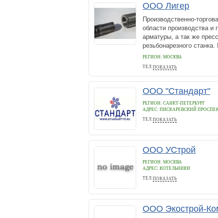
ООО Лигер
Производственно-торгова
области производства и
арматуры, а так же прес
резьбонарезного станка.
РЕГИОН: МОСКВА
ТЕЛ:
ПОКАЗАТЬ
+7 (495) 222-06-86
ООО "Стандарт"
РЕГИОН: САНКТ-ПЕТЕРБУРГ
АДРЕС:
ПИСКАРЕВСКИЙ ПРОСПЕК
ТЕЛ:
ПОКАЗАТЬ
88003015044
ООО УСтрой
РЕГИОН: МОСКВА
АДРЕС:
КОТЕЛЬНИКИ
ТЕЛ:
ПОКАЗАТЬ
8-968-979-05-00
ООО Экострой-Ко