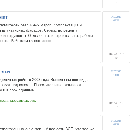
84
ект
10.05.2018
08:33
теплителей различных марок. Комплектация и
я штукатурных фасадов. Сервис по ремонту
нзоинструмента. Отделочные и строительные работы
ости. Работаем качественно...
ПРОСМОТРОВ
40
елки
07.05.2018
13:39
тделочных работ с 2008 года.Выполняем все виды
 работ под ключ. Положительные отзывы от
о и в срок сданные...
ВСКИЙ, УЛ.КАЛАРАША 145А
ПРОСМОТРОВ
113
07.05.2018
08:53
троительных объектов. «У нас есть ВСЁ, что только