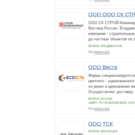
ООО ООО СК СТР
ООО СК СТРОЙ-Инжинирин
Востока России: Владив
компании - строительные
до частных объектов по 
РЕГИОН: ВЛАДИВОСТОК
ТЕЛ:
ПОКАЗАТЬ
+7 (423) 290-2552
ООО Веста
Фирма специализируется
цветного , оцинкованног
по резке и цинкованию м
Осуществляет доставку 
РЕГИОН: КАЗАНЬ
АДРЕС:
РТ,Г.ЗЕЛЕНОДОЛЬСК, А/Я 8
ТЕЛ:
ПОКАЗАТЬ
8(843)248-23-32
ООО ТСК
РЕГИОН: КРАСНОДАР