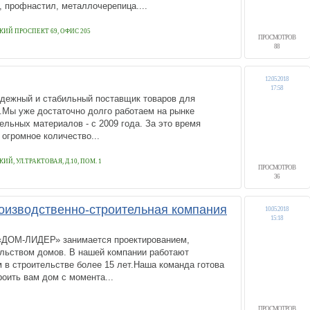
, профнастил, металлочерепица....
ИЙ ПРОСПЕКТ 69, ОФИС 205
ПРОСМОТРОВ
88
12.05.2018
17:58
адежный и стабильный поставщик товаров для
.Мы уже достаточно долго работаем на рынке
ельных материалов - с 2009 года. За это время
огромное количество...
Й, УЛ.ТРАКТОВАЯ, Д.10, ПОМ. 1
ПРОСМОТРОВ
36
изводственно-строительная компания
10.05.2018
15:18
«ДОМ-ЛИДЕР» занимается проектированием,
ельством домов. В нашей компании работают
 в строительстве более 15 лет.Наша команда готова
роить вам дом с момента...
ПРОСМОТРОВ