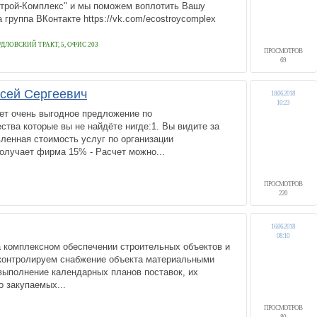
трой-Комплекс" и мы поможем воплотить Вашу
 группа ВКонтакте https://vk.com/ecostroycomplex
РДЛОВСКИЙ ТРАКТ, 5, ОФИС 203
ПРОСМОТРОВ
-90
69
сей Сергеевич
18.06.2018
10:23
ет очень выгодное предложение по
тва которые вы не найдёте нигде:1. Вы видите за
вленная стоимость услуг по организации
олучает фирма 15% - Расчет можно...
ПРОСМОТРОВ
220
16.06.2018
08:10
 комплексном обеспечении строительных объектов и
контролируем снабжение объекта материальными
выполнение календарных планов поставок, их
о закупаемых...
ПРОСМОТРОВ