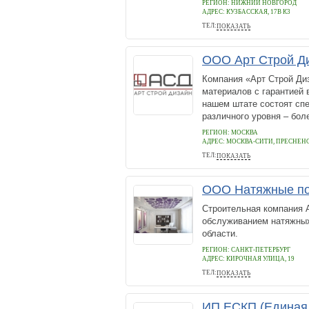
РЕГИОН: НИЖНИЙ НОВГОРОД
АДРЕС:
КУЗБАССКАЯ, 17В К3
ТЕЛ:
ПОКАЗАТЬ
4231322
ООО Арт Строй Д
Компания «Арт Строй Диз
материалов с гарантией 
нашем штате состоят спе
различного уровня – боле
РЕГИОН: МОСКВА
АДРЕС:
МОСКВА-СИТИ, ПРЕСНЕНСКА
ТЕЛ:
ПОКАЗАТЬ
+74959898454
ООО Натяжные по
Строительная компания А
обслуживанием натяжных
области.
РЕГИОН: САНКТ-ПЕТЕРБУРГ
АДРЕС:
КИРОЧНАЯ УЛИЦА, 19
ТЕЛ:
ПОКАЗАТЬ
+7 812 927 17 20
ИП ЕСКП (Единая 