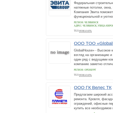
Федеральная строительн
натяжные потолки, окна,
Компания Эвита поможет
функциональной и уютной
РЕГИОН: ЧЕЛЯБИНСК
АДРЕС:
ЧЕЛЯБИНСК, УЛИЦА КИРОВ
ТЕЛ:
ПОКАЗАТЬ
+7 800 5112909
ООО TOO «Global
GlobalHouse» - Высокое 
взгляд на организацию и
один ряд с ведущими ком
компанию заметно отлича
РЕГИОН: ОРЕНБУРГ
ТЕЛ:
ПОКАЗАТЬ
87023712325
ООО ГК Велес ТК
Предлагаем широкий асс
ремонта. Кровля, фасадн
ограждений, офисные пе
купить все необходимое 