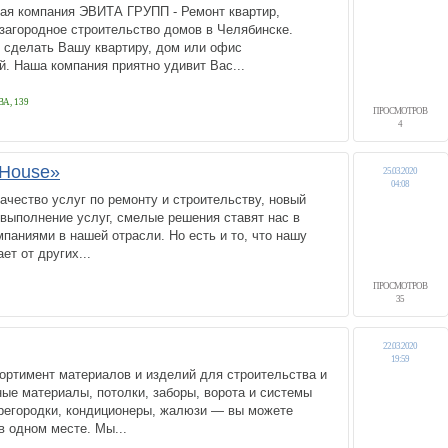
ая компания ЭВИТА ГРУПП - Ремонт квартир,
 загородное строительство домов в Челябинске.
 сделать Вашу квартиру, дом или офис
. Наша компания приятно удивит Вас...
А, 139
ПРОСМОТРОВ
4
House»
25.03.2020
04:08
качество услуг по ремонту и строительству, новый
 выполнение услуг, смелые решения ставят нас в
паниями в нашей отрасли. Но есть и то, что нашу
ет от других...
ПРОСМОТРОВ
35
22.03.2020
19:59
ортимент материалов и изделий для строительства и
ые материалы, потолки, заборы, ворота и системы
регородки, кондиционеры, жалюзи — вы можете
в одном месте. Мы...