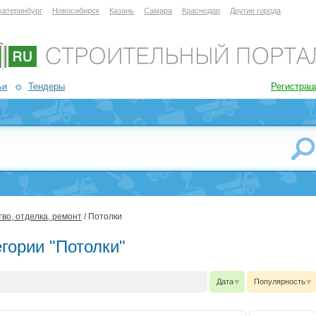
катеринбург
Новосибирск
Казань
Самара
Краснодар
Другие города
ьи
Тендеры
Регистрац
во, отделка, ремонт
/ Потолки
гории "Потолки"
Дата
Популярность