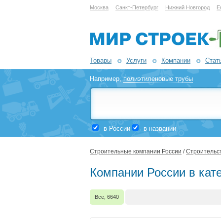
Москва
Санкт-Петербург
Нижний Новгород
Е
Товары
Услуги
Компании
Стат
Например,
полиэтиленовые трубы
в России
в названии
Строительные компании России
/
Строительст
Компании России в кате
Все, 6640