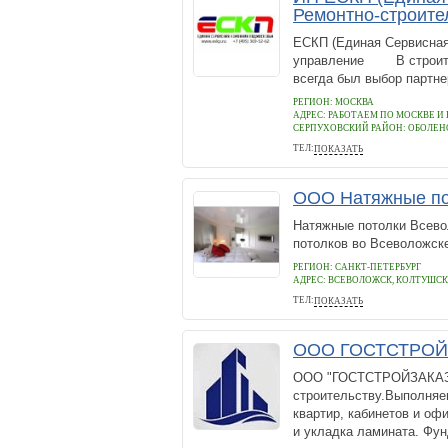
Ремонтно-строите
ЕСКП (Единая Сервисная
управление В строител
всегда был выбор партнер
РЕГИОН: МОСКВА
АДРЕС:
РАБОТАЕМ ПО МОСКВЕ И
СЕРПУХОВСКИЙ РАЙОН: ОБОЛЕНС
ТЕЛ:
ПОКАЗАТЬ
+74953695262
ООО Натяжные по
Натяжные потолки Всевол
потолков во Всеволожс
РЕГИОН: САНКТ-ПЕТЕРБУРГ
АДРЕС:
ВСЕВОЛОЖСК, КОЛТУШСКО
ТЕЛ:
ПОКАЗАТЬ
8 (812) 920-38-80
ООО ГОСТСТРОЙ
ООО "ГОСТСТРОЙЗАКАЗ" 
строительству.Выполняе
квартир, кабинетов и оф
и укладка ламината. Фун