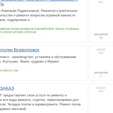
08:55
ль
 Компания Подмосковья), Ремонтно-строительное
ьстве и ремонте вопросом огромной важности
ов, подрядчиков и...
 ЮЖНОМУ ПОДМОСКОВЬЮ (ЧЕХОВСКИЙ РАЙОН: ЧЕХОВ, СТОЛБОВАЯ;
К, ПРОЛЕТАРСКИЙ, СЕРПУХОВ
ПРОСМОТРОВ
132
толки Всеволожск
10.03.2020
04:29
ожск - производство, установка и обслуживание
ке, Колтушах, Янино, кудрово и Мурино
Е ШОССЕ, 44К1
ПРОСМОТРОВ
8
ЗАКАЗ
10.03.2020
03:00
предоставляет свои услуги по ремонту и
м все виды ремонта, отделки, перепланировки для
исов. Укладка плитки и керамогранита. Ремонт полов
дамент винтовой,...