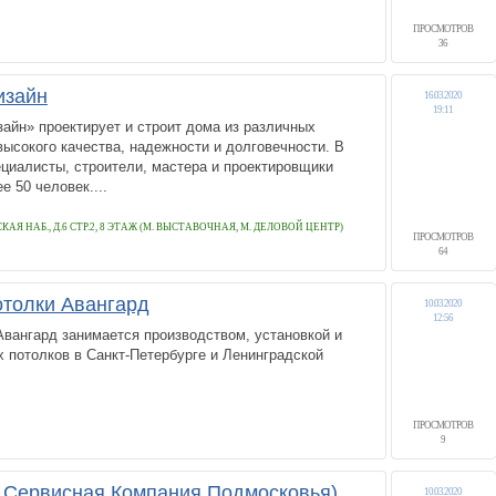
ПРОСМОТРОВ
36
изайн
16.03.2020
19:11
айн» проектирует и строит дома из различных
высокого качества, надежности и долговечности. В
циалисты, строители, мастера и проектировщики
е 50 человек....
Я НАБ., Д.6 СТР.2, 8 ЭТАЖ (М. ВЫСТАВОЧНАЯ, М. ДЕЛОВОЙ ЦЕНТР)
ПРОСМОТРОВ
64
толки Авангард
10.03.2020
12:56
вангард занимается производством, установкой и
 потолков в Санкт-Петербурге и Ленинградской
ПРОСМОТРОВ
9
Сервисная Компания Подмосковья),
10.03.2020