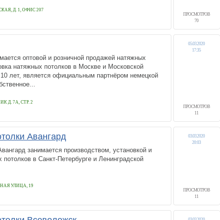
КАЯ, Д. 1, ОФИС 207
ПРОСМОТРОВ
70
05.03.2020
17:35
мается оптовой и розничной продажей натяжных
новка натяжных потолков в Москве и Московской
 10 лет, является официальным партнёром немецкой
бственное...
 Д. 7А, СТР. 2
ПРОСМОТРОВ
11
толки Авангард
03.03.2020
20:03
вангард занимается производством, установкой и
 потолков в Санкт-Петербурге и Ленинградской
НАЯ УЛИЦА, 19
ПРОСМОТРОВ
11
03.03.2020