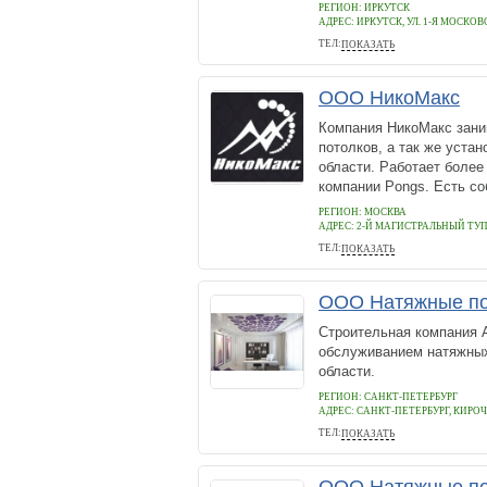
РЕГИОН: ИРКУТСК
АДРЕС:
ИРКУТСК, УЛ. 1-Я МОСКОВС
ТЕЛ:
ПОКАЗАТЬ
+79299787937
ООО НикоМакс
Компания НикоМакс зани
потолков, а так же уста
области. Работает более
компании Pongs. Есть со
РЕГИОН: МОСКВА
АДРЕС:
2-Й МАГИСТРАЛЬНЫЙ ТУПИК
ТЕЛ:
ПОКАЗАТЬ
7 (495) 960 - 7337
ООО Натяжные по
Строительная компания А
обслуживанием натяжных
области.
РЕГИОН: САНКТ-ПЕТЕРБУРГ
АДРЕС:
САНКТ-ПЕТЕРБУРГ, КИРОЧ
ТЕЛ:
ПОКАЗАТЬ
+7 812 9271720