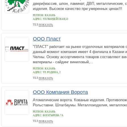
двери(массив, шпон, ламинат, ДВП, металлические, 
изделия. Высокое качество при умеренных ценах!!!
РЕГИОН: КАЗАНЬ
АДРЕС:
УЛ.ГВАРДЕЙСКАЯ,53
ТЕЛ:
ПОКАЗАТЬ
8-904-712-84-34
ООО Пласт
"ПЛАСТ" работает на рынке отделочных материалов с
данный момент компания имеет 4 филиала в Казани и
Челны. Основу ассортимента товаров составляют ви
материалы - сайдинг виниловый,...
РЕГИОН: КАЗАНЬ
АДРЕС:
УЛ. РОДИНА, 2
ТЕЛ:
ПОКАЗАТЬ
+7 (843) 258-00-54
ООО Компания Ворота
Атоматические ворота. Кованые изделия. Противопож
Рольставни. Шлагбаумы. Металлоизделия, металлоко
РЕГИОН: КАЗАНЬ
АДРЕС:
БОГАТЫРЕВА 7А
ТЕЛ:
ПОКАЗАТЬ
88435548382