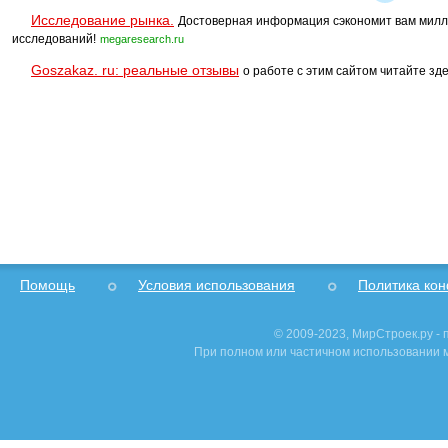
Исследование рынка.
Достоверная информация сэкономит вам милл
исследований!
megaresearch.ru
Goszakaz. ru: реальные отзывы
о работе с этим сайтом читайте зде
Помощь
Условия использования
Политика ко
© 2009-2023, МирСтроек.ру -
При полном или частичном использовании м