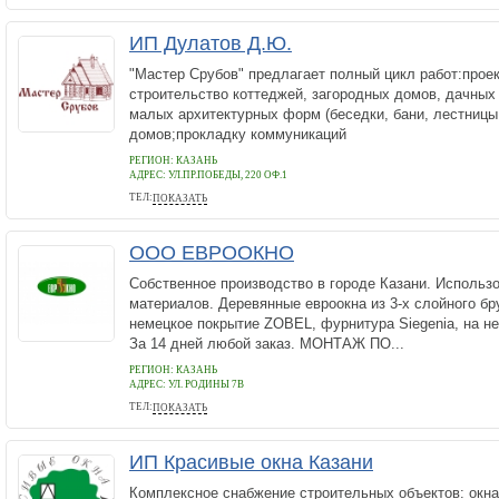
ИП Дулатов Д.Ю.
"Мастер Срубов" предлагает полный цикл работ:прое
строительство коттеджей, загородных домов, дачных
малых архитектурных форм (беседки, бани, лестницы
домов;прокладку коммуникаций
РЕГИОН: КАЗАНЬ
АДРЕС:
УЛ.ПР.ПОБЕДЫ, 220 ОФ.1
ТЕЛ:
ПОКАЗАТЬ
(843) 294-50-30
ООО ЕВРООКНО
Собственное производство в городе Казани. Исполь
материалов. Деревянные евроокна из 3-х слойного бр
немецкое покрытие ZOBEL, фурнитура Siegenia, на н
За 14 дней любой заказ. МОНТАЖ ПО...
РЕГИОН: КАЗАНЬ
АДРЕС:
УЛ. РОДИНЫ 7В
ТЕЛ:
ПОКАЗАТЬ
272-40-22
ИП Красивые окна Казани
Комплексное снабжение строительных объектов: окна(