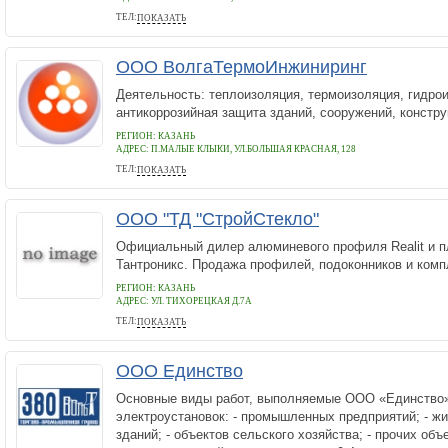
ТЕЛ:
ПОКАЗАТЬ
8-917-394-16-10
ООО ВолгаТермоИнжиниринг
Деятельность: теплоизоляция, термоизоляция, гидро
антикоррозийная защита зданий, сооружений, констру
РЕГИОН: КАЗАНЬ
АДРЕС:
П.МАЛЫЕ КЛЫКИ, УЛ.БОЛЬШАЯ КРАСНАЯ, 128
ТЕЛ:
ПОКАЗАТЬ
(843) 248-63-87
ООО "ТД "СтройСтекло"
Официальный дилер алюминевого профиля Realit и п
Тантроникс. Продажа профилей, подоконников и ком
РЕГИОН: КАЗАНЬ
АДРЕС:
УЛ. ТИХОРЕЦКАЯ Д.7А
ТЕЛ:
ПОКАЗАТЬ
5705728, 2787-331
ООО Единство
Основные виды работ, выполняемые ООО «Единство»
электроустановок: - промышленных предприятий; - ж
зданий; - объектов сельского хозяйства; - прочих объ