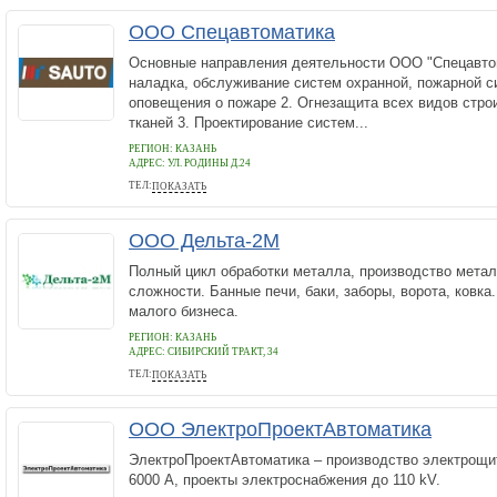
ООО Спецавтоматика
Основные направления деятельности ООО "Спецавтом
наладка, обслуживание систем охранной, пожарной с
оповещения о пожаре 2. Огнезащита всех видов стро
тканей 3. Проектирование систем...
РЕГИОН: КАЗАНЬ
АДРЕС:
УЛ. РОДИНЫ Д.24
ТЕЛ:
ПОКАЗАТЬ
(843) 260-15-66, 229-95-21
ООО Дельта-2М
Полный цикл обработки металла, производство мета
сложности. Банные печи, баки, заборы, ворота, ковк
малого бизнеса.
РЕГИОН: КАЗАНЬ
АДРЕС:
СИБИРСКИЙ ТРАКТ, 34
ТЕЛ:
ПОКАЗАТЬ
(843) 267-14-74
ООО ЭлектроПроектАвтоматика
ЭлектроПроектАвтоматика – производство электрощи
6000 А, проекты электроснабжения до 110 kV.