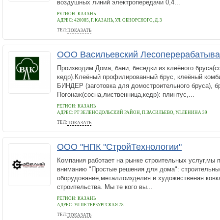
воздушных линий электропередачи 0,4...
РЕГИОН: КАЗАНЬ
АДРЕС:
420085, Г. КАЗАНЬ, УЛ. ОБНОРСКОГО, Д. 3
ТЕЛ:
ПОКАЗАТЬ
571-86-05 571-82-09 570-73-72
ООО Васильевский Лесоперерабатыв
Производим Дома, бани, беседки из клеёного бруса(с
кедр).Клеёный профилированный брус, клеёный комб
БИНДЕР (заготовка для домостроительного бруса), б
Погонаж(сосна,лиственница,кедр): плинтус,...
РЕГИОН: КАЗАНЬ
АДРЕС:
РТ ЗЕЛЕНОДОЛЬСКИЙ РАЙОН, П.ВАСИЛЬЕВО, УЛ.ЛЕНИНА 39
ТЕЛ:
ПОКАЗАТЬ
(84371) 6-16-37, (8987)2975-321
ООО "НПК "СтройТехнологии"
Компания работает на рынке строительных услуг,мы
вниманию "Простые решения для дома": строительны
оборудование,металлоизделия и художественая ковка
строительства. Мы те кого вы...
РЕГИОН: КАЗАНЬ
АДРЕС:
УЛ.ПЕТЕРБУРГСКАЯ 78
ТЕЛ:
ПОКАЗАТЬ
(843)277-05-94