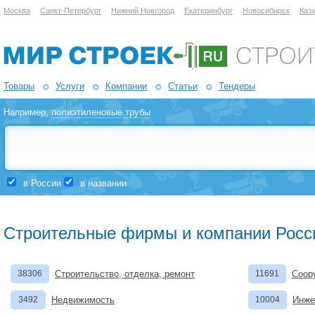
Москва
Санкт-Петербург
Нижний Новгород
Екатеринбург
Новосибирск
Каз
Товары
Услуги
Компании
Статьи
Тендеры
Например,
полиэтиленовые трубы
в России
в названии
Строительные фирмы и компании Росс
38306
Строительство, отделка, ремонт
11691
Соор
3492
Недвижимость
10004
Инже