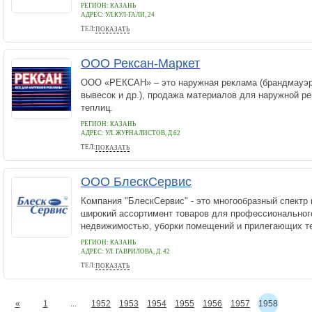
РЕГИОН: КАЗАНЬ
АДРЕС:
УЛ.КУЛ-ГАЛИ, 24
ТЕЛ:
ПОКАЗАТЬ
(843) 297-75-07
ООО Рексан-Маркет
ООО «РЕКСАН» – это наружная реклама (брандмауэры
вывесок и др.), продажа материалов для наружной р
теплиц.
РЕГИОН: КАЗАНЬ
АДРЕС:
УЛ. ЖУРНАЛИСТОВ, Д.62
ТЕЛ:
ПОКАЗАТЬ
(843) 273-49-72
ООО БлескСервис
Компания "БлескСервис" - это многообразный спектр 
широкий ассортимент товаров для профессиональног
недвижимостью, уборки помещений и прилегающих те
РЕГИОН: КАЗАНЬ
АДРЕС:
УЛ. ГАВРИЛОВА, Д. 42
ТЕЛ:
ПОКАЗАТЬ
(843) 556-25-17
«
1
...
1952
1953
1954
1955
1956
1957
1958