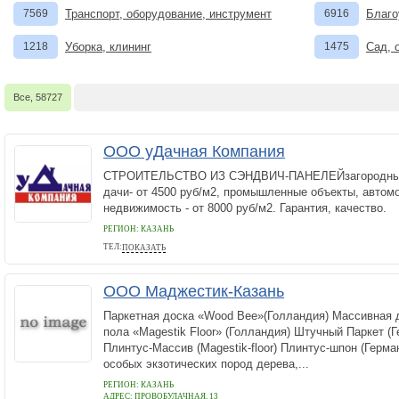
7569
Транспорт, оборудование, инструмент
6916
Благо
1218
Уборка, клининг
1475
Сад, 
Все, 58727
ООО уДачная Компания
СТРОИТЕЛЬСТВО ИЗ СЭНДВИЧ-ПАНЕЛЕЙзагородные д
дачи- от 4500 руб/м2, промышленные объекты, автом
недвижимость - от 8000 руб/м2. Гарантия, качество.
РЕГИОН: КАЗАНЬ
ТЕЛ:
ПОКАЗАТЬ
(843) 250-22-55
ООО Маджестик-Казань
Паркетная доска «Wood Bee»(Голландия) Массивная 
пола «Magestik Floor» (Голландия) Штучный Паркет (
Плинтус-Массив (Magestik-floor) Плинтус-шпон (Герма
особых экзотических пород дерева,...
РЕГИОН: КАЗАНЬ
АДРЕС:
ПРОВОБУЛАЧНАЯ, 13