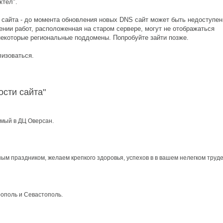
ктел".
е сайта - до момента обновления новых DNS сайт может быть недоступен
ении работ, расположенная на старом сервере, могут не отображаться
некоторые региональные поддомены. Попробуйте зайти позже.
лизоваться.
ости сайта"
емый в ДЦ Оверсан.
м праздником, желаем крепкого здоровья, успехов в в вашем нелегком труд
ополь и Севастополь.