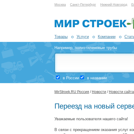
Москва
Санкт-Петербург
Нижний Новгород
Е
Товары
Услуги
Компании
Стат
Например,
полиэтиленовые трубы
в России
в названии
MirStroek.RU Россия
/
Новости
/
Новости сайта
Переезд на новый серв
Уважаемые пользователя нашего сайта!
В связи с прекращением оказания услуг к