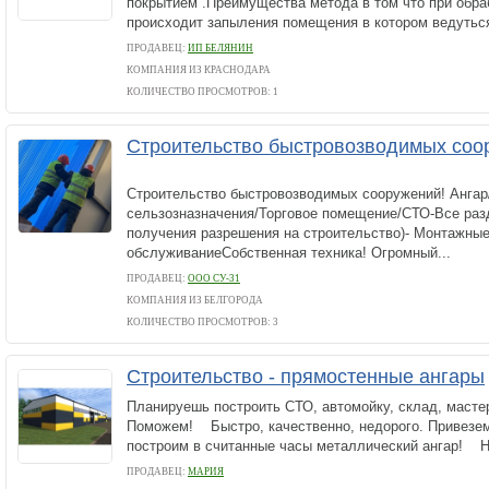
покрытием .Преимущества метода в том что при обра
происходит запыления помещения в котором ведуться
ПРОДАВЕЦ:
ИП БЕЛЯНИН
КОМПАНИЯ ИЗ КРАСНОДАРА
КОЛИЧЕСТВО ПРОСМОТРОВ: 1
Строительство быстровозводимых соо
Строительство быстровозводимых сооружений! Ангар
сельзозназначения/Торговое помещение/СТО-Все разд
получения разрешения на строительство)- Монтажные
обслуживаниеСобственная техника! Огромный...
ПРОДАВЕЦ:
ООО СУ-31
КОМПАНИЯ ИЗ БЕЛГОРОДА
КОЛИЧЕСТВО ПРОСМОТРОВ: 3
Строительство - прямостенные ангары
Планируешь построить СТО, автомойку, склад, масте
Поможем! Быстро, качественно, недорого. Привезем
построим в считанные часы металлический ангар! Не 
ПРОДАВЕЦ:
МАРИЯ