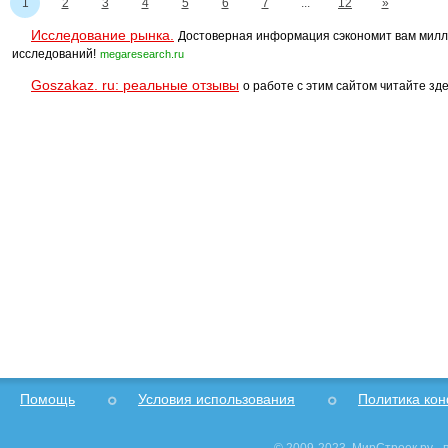
1
2
3
4
5
6
7
...
12
»
Исследование рынка.
Достоверная информация сэкономит вам милл
исследований!
megaresearch.ru
Goszakaz. ru: реальные отзывы
о работе с этим сайтом читайте зде
Помощь
Условия использования
Политика ко