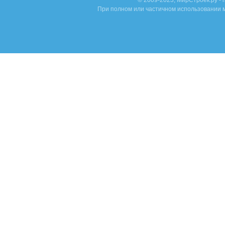
© 2009-2023, МирСтроек.ру -
При полном или частичном использовании м