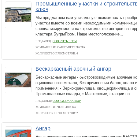
Промышленные участки и строительств
ключ
Мы предлагаем вам уникальную возможность приоб
участки вместе со всеми необходимыми коммуникаци
специализируемся и на строительстве ангаров на те
кластера БугрыПром. Наше местоположение...
ПРОДАВЕЦ:
ООО БУГРЫПРОМ
КОМПАНИЯ ИЗ САНКТ-ПЕТЕРБУРГА
КОЛИЧЕСТВО ПРОСМОТРОВ: 4
Бескаркасный арочный ангар
Бескаркасные ангары - быстровозводимые арочные ко
оцинкованного метала, без применения балок, колон 
применения: • Зернохранилища, овощехранилища и с
Промышленные склады; • Мастерские, станции по...
ПРОДАВЕЦ:
ООО ЮЖУРАЛАНГАР
КОМПАНИЯ ИЗ ЧЕЛЯБИНСКА
КОЛИЧЕСТВО ПРОСМОТРОВ: 2
Ангар
Наша производственная компания предлагает Б