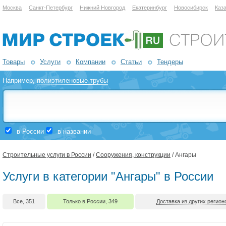
Москва
Санкт-Петербург
Нижний Новгород
Екатеринбург
Новосибирск
Каз
Товары
Услуги
Компании
Статьи
Тендеры
Например,
полиэтиленовые трубы
в России
в названии
Строительные услуги в России
/
Сооружения, конструкции
/ Ангары
Услуги в категории "Ангары" в России
Все, 351
Только в России, 349
Доставка из других регионо